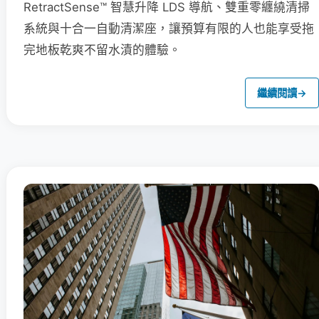
RetractSense™ 智慧升降 LDS 導航、雙重零纏繞清掃
系統與十合一自動清潔座，讓預算有限的人也能享受拖
完地板乾爽不留水漬的體驗。
繼續閱讀
→