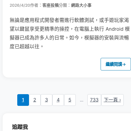
2026/4/20
作者：
客座投稿
分類：
網路大小事
無論是應用程式開發者需進行軟體測試，或手遊玩家渴
望以鍵鼠享受更精準的操控，在電腦上執行 Android 模
擬器已成為許多人的日常。如今，模擬器的安裝與流暢
度已超越以往。
繼續閱讀
→
1
2
3
4
5
...
733
下一頁 ›
追蹤我