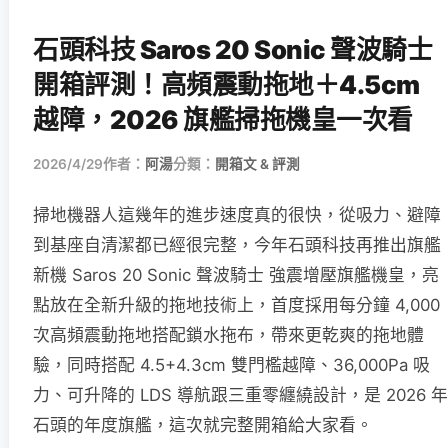
石頭科技 Saros 20 Sonic 聲波騎士
開箱評測！高頻震動拖地＋4.5cm
越障，2026 旗艦掃拖機皇一次看
2026/4/29
作者：
阿湯
分類：
開箱文 & 評測
掃地機器人這幾年的進步速度真的很快，從吸力、避障
到基座自清潔都已經很完整，今年石頭科技再推出旗艦
新機 Saros 20 Sonic 聲波騎士 強震增壓旗艦機皇，亮
點放在全新升級的拖地技術上，首度採用每分鐘 4,000
次高頻震動拖地搭配鎖水拖布，帶來更乾爽的拖地體
驗，同時搭配 4.5+4.3cm 雙門檻越障、36,000Pa 吸
力、可升降的 LDS 導航跟三重零纏繞設計，是 2026 年
石頭的年度旗艦，這次就完整開箱給大家看。