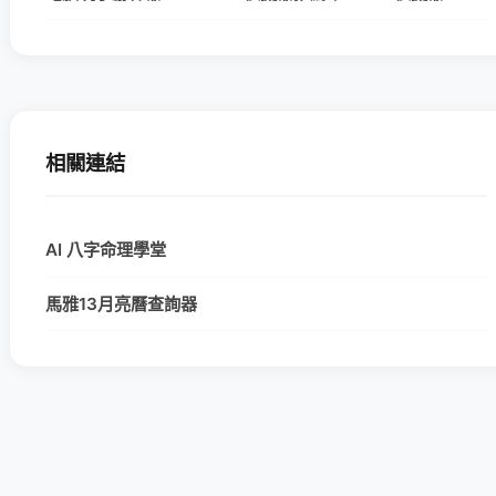
相關連結
AI 八字命理學堂
馬雅13月亮曆查詢器