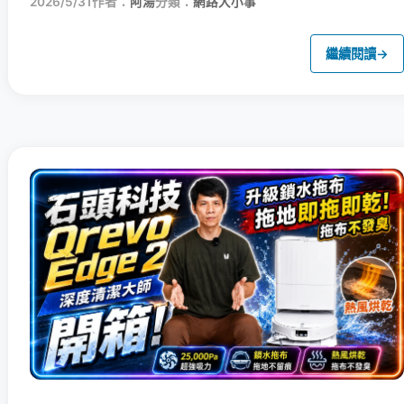
2026/5/31
作者：
阿湯
分類：
網路大小事
繼續閱讀
→