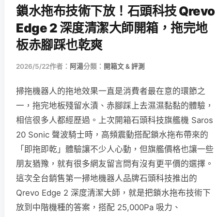
鎖水拖布技術下放！石頭科技 Qrevo
Edge 2 深度清潔大師開箱，拖完地
板赤腳踩也乾爽
2026/5/22
作者：
阿湯
分類：
開箱文 & 評測
掃拖機器人的拖地效果一直是消費者最在意的環節之
一，拖完地板殘留水漬、赤腳踩上去濕濕黏黏的體驗，
相信很多人都經歷過。上次開箱石頭科技旗艦機 Saros
20 Sonic 聲波騎士時，高頻震動搭配鎖水拖布帶來的
「即拖即乾」體驗讓不少人心動，但旗艦價格也讓一些
朋友猶豫，就有很多網友留言問有沒有更平價的選擇。
這次全台銷售第一掃地機器人品牌石頭科技推出的
Qrevo Edge 2 深度清潔大師，就是把鎖水拖布技術下
放到中階機種的答案，搭配 25,000Pa 吸力、