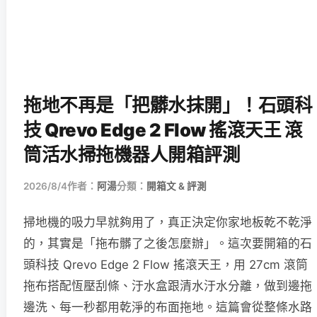
拖地不再是「把髒水抹開」！石頭科
技 Qrevo Edge 2 Flow 搖滾天王 滾
筒活水掃拖機器人開箱評測
2026/8/4
作者：
阿湯
分類：
開箱文 & 評測
掃地機的吸力早就夠用了，真正決定你家地板乾不乾淨
的，其實是「拖布髒了之後怎麼辦」。這次要開箱的石
頭科技 Qrevo Edge 2 Flow 搖滾天王，用 27cm 滾筒
拖布搭配恆壓刮條、汙水盒跟清水汙水分離，做到邊拖
邊洗、每一秒都用乾淨的布面拖地。這篇會從整條水路