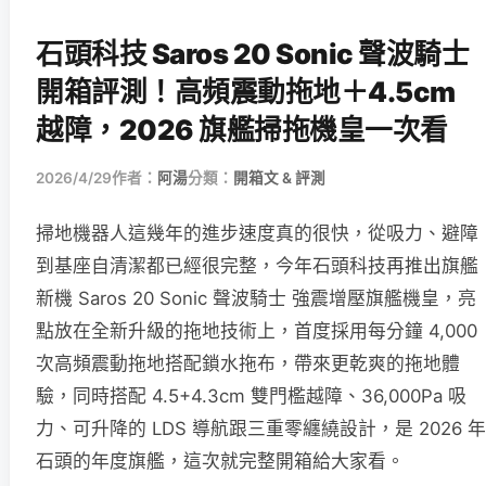
石頭科技 Saros 20 Sonic 聲波騎士
開箱評測！高頻震動拖地＋4.5cm
越障，2026 旗艦掃拖機皇一次看
2026/4/29
作者：
阿湯
分類：
開箱文 & 評測
掃地機器人這幾年的進步速度真的很快，從吸力、避障
到基座自清潔都已經很完整，今年石頭科技再推出旗艦
新機 Saros 20 Sonic 聲波騎士 強震增壓旗艦機皇，亮
點放在全新升級的拖地技術上，首度採用每分鐘 4,000
次高頻震動拖地搭配鎖水拖布，帶來更乾爽的拖地體
驗，同時搭配 4.5+4.3cm 雙門檻越障、36,000Pa 吸
力、可升降的 LDS 導航跟三重零纏繞設計，是 2026 年
石頭的年度旗艦，這次就完整開箱給大家看。