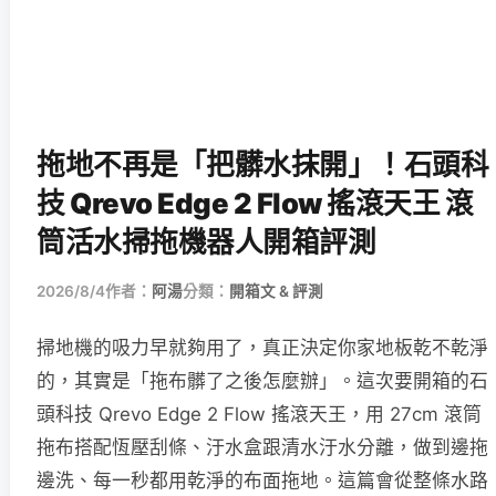
拖地不再是「把髒水抹開」！石頭科
技 Qrevo Edge 2 Flow 搖滾天王 滾
筒活水掃拖機器人開箱評測
2026/8/4
作者：
阿湯
分類：
開箱文 & 評測
掃地機的吸力早就夠用了，真正決定你家地板乾不乾淨
的，其實是「拖布髒了之後怎麼辦」。這次要開箱的石
頭科技 Qrevo Edge 2 Flow 搖滾天王，用 27cm 滾筒
拖布搭配恆壓刮條、汙水盒跟清水汙水分離，做到邊拖
邊洗、每一秒都用乾淨的布面拖地。這篇會從整條水路