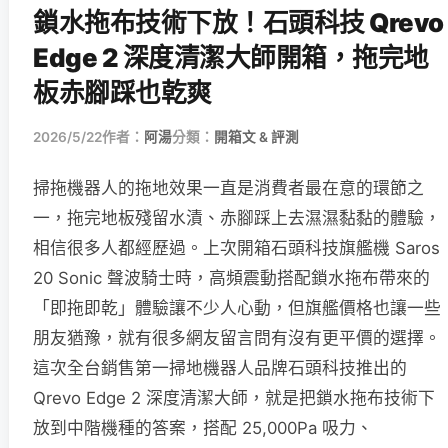
鎖水拖布技術下放！石頭科技 Qrevo
Edge 2 深度清潔大師開箱，拖完地
板赤腳踩也乾爽
2026/5/22
作者：
阿湯
分類：
開箱文 & 評測
掃拖機器人的拖地效果一直是消費者最在意的環節之
一，拖完地板殘留水漬、赤腳踩上去濕濕黏黏的體驗，
相信很多人都經歷過。上次開箱石頭科技旗艦機 Saros
20 Sonic 聲波騎士時，高頻震動搭配鎖水拖布帶來的
「即拖即乾」體驗讓不少人心動，但旗艦價格也讓一些
朋友猶豫，就有很多網友留言問有沒有更平價的選擇。
這次全台銷售第一掃地機器人品牌石頭科技推出的
Qrevo Edge 2 深度清潔大師，就是把鎖水拖布技術下
放到中階機種的答案，搭配 25,000Pa 吸力、