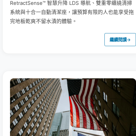
RetractSense™ 智慧升降 LDS 導航、雙重零纏繞清掃
系統與十合一自動清潔座，讓預算有限的人也能享受拖
完地板乾爽不留水漬的體驗。
繼續閱讀
→