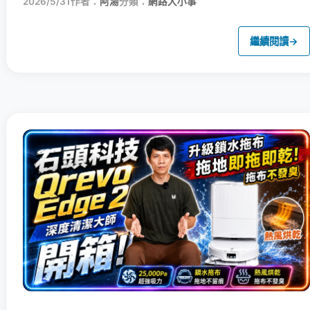
2026/5/31
作者：
阿湯
分類：
網路大小事
繼續閱讀
→