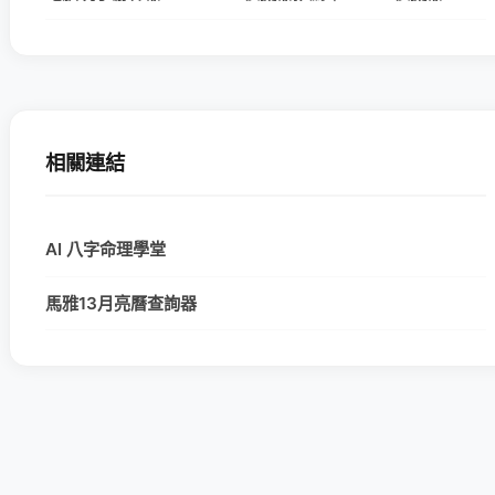
相關連結
AI 八字命理學堂
馬雅13月亮曆查詢器