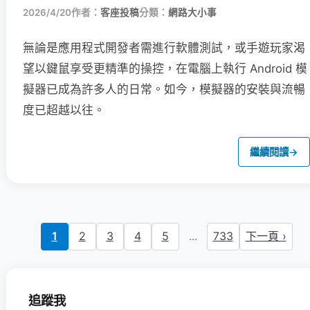
2026/4/20
作者：
客座投稿
分類：
網路大小事
無論是應用程式開發者需進行軟體測試，或手遊玩家渴
望以鍵鼠享受更精準的操控，在電腦上執行 Android 模
擬器已成為許多人的日常。如今，模擬器的安裝與流暢
度已超越以往。
繼續閱讀
→
1
2
3
4
5
...
733
下一頁 ›
追蹤我