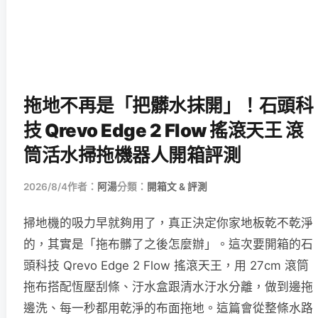
拖地不再是「把髒水抹開」！石頭科
技 Qrevo Edge 2 Flow 搖滾天王 滾
筒活水掃拖機器人開箱評測
2026/8/4
作者：
阿湯
分類：
開箱文 & 評測
掃地機的吸力早就夠用了，真正決定你家地板乾不乾淨
的，其實是「拖布髒了之後怎麼辦」。這次要開箱的石
頭科技 Qrevo Edge 2 Flow 搖滾天王，用 27cm 滾筒
拖布搭配恆壓刮條、汙水盒跟清水汙水分離，做到邊拖
邊洗、每一秒都用乾淨的布面拖地。這篇會從整條水路