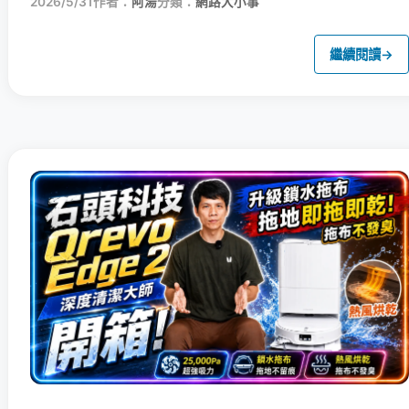
2026/5/31
作者：
阿湯
分類：
網路大小事
繼續閱讀
→