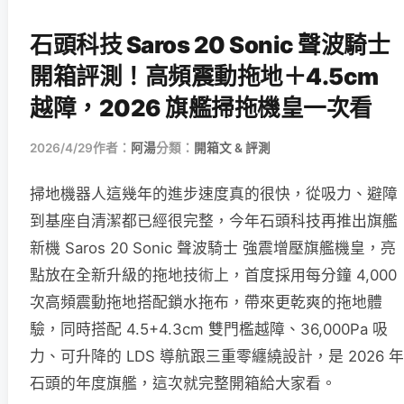
石頭科技 Saros 20 Sonic 聲波騎士
開箱評測！高頻震動拖地＋4.5cm
越障，2026 旗艦掃拖機皇一次看
2026/4/29
作者：
阿湯
分類：
開箱文 & 評測
掃地機器人這幾年的進步速度真的很快，從吸力、避障
到基座自清潔都已經很完整，今年石頭科技再推出旗艦
新機 Saros 20 Sonic 聲波騎士 強震增壓旗艦機皇，亮
點放在全新升級的拖地技術上，首度採用每分鐘 4,000
次高頻震動拖地搭配鎖水拖布，帶來更乾爽的拖地體
驗，同時搭配 4.5+4.3cm 雙門檻越障、36,000Pa 吸
力、可升降的 LDS 導航跟三重零纏繞設計，是 2026 年
石頭的年度旗艦，這次就完整開箱給大家看。