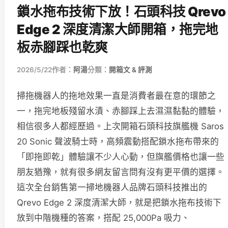
鎖水拖布技術下放！石頭科技 Qrevo
Edge 2 深度清潔大師開箱，拖完地
板赤腳踩也乾爽
2026/5/22
作者：
阿湯
分類：
開箱文 & 評測
掃拖機器人的拖地效果一直是消費者最在意的環節之
一，拖完地板殘留水漬、赤腳踩上去濕濕黏黏的體驗，
相信很多人都經歷過。上次開箱石頭科技旗艦機 Saros
20 Sonic 聲波騎士時，高頻震動搭配鎖水拖布帶來的
「即拖即乾」體驗讓不少人心動，但旗艦價格也讓一些
朋友猶豫，就有很多網友留言問有沒有更平價的選擇。
這次全台銷售第一掃地機器人品牌石頭科技推出的
Qrevo Edge 2 深度清潔大師，就是把鎖水拖布技術下
放到中階機種的答案，搭配 25,000Pa 吸力、