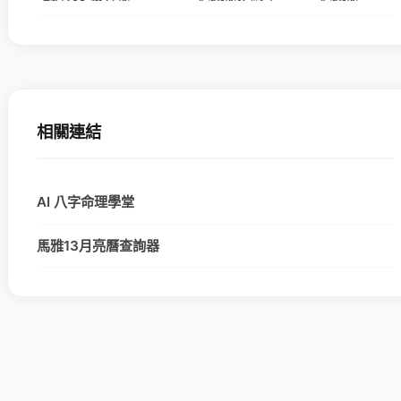
相關連結
AI 八字命理學堂
馬雅13月亮曆查詢器