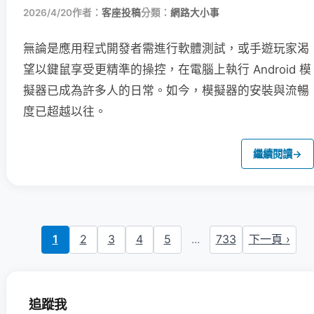
2026/4/20
作者：
客座投稿
分類：
網路大小事
無論是應用程式開發者需進行軟體測試，或手遊玩家渴
望以鍵鼠享受更精準的操控，在電腦上執行 Android 模
擬器已成為許多人的日常。如今，模擬器的安裝與流暢
度已超越以往。
繼續閱讀
→
1
2
3
4
5
...
733
下一頁 ›
追蹤我