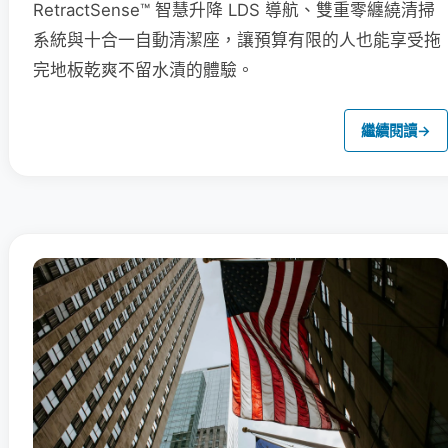
RetractSense™ 智慧升降 LDS 導航、雙重零纏繞清掃
系統與十合一自動清潔座，讓預算有限的人也能享受拖
完地板乾爽不留水漬的體驗。
繼續閱讀
→