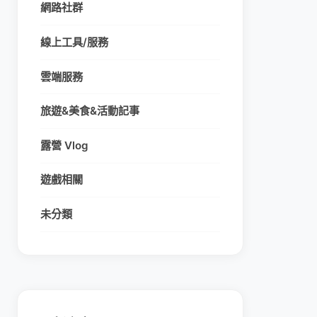
網路社群
線上工具/服務
雲端服務
旅遊&美食&活動記事
露營 Vlog
遊戲相關
未分類