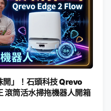
開」！石頭科技 Qrevo
搖滾天王 滾筒活水掃拖機器人開箱