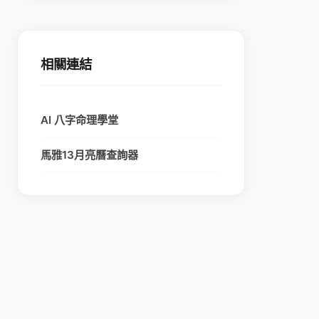
相關連結
AI 八字命理學堂
馬雅13月亮曆查詢器