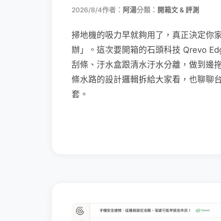
2026/8/4
作者：
阿湯
分類：
開箱文 & 評測
掃地機的吸力早就夠用了，真正決定你
辦」。這次要開箱的石頭科技 Qrevo Edg
刮條、汙水盒跟清水汙水分離，做到邊
條水路的設計邏輯拆給大家看，也聊聊
套。