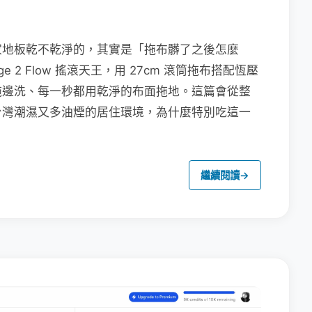
家地板乾不乾淨的，其實是「拖布髒了之後怎麼
e 2 Flow 搖滾天王，用 27cm 滾筒拖布搭配恆壓
拖邊洗、每一秒都用乾淨的布面拖地。這篇會從整
台灣潮濕又多油煙的居住環境，為什麼特別吃這一
繼續閱讀
→