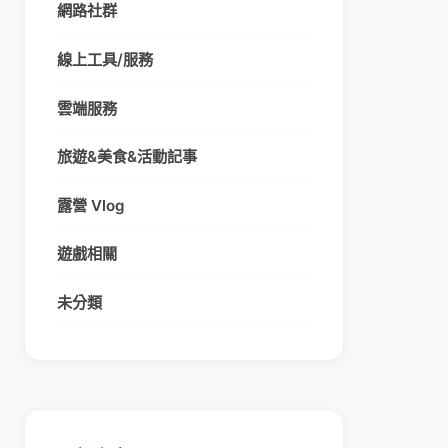
網路社群
線上工具/服務
雲端服務
旅遊&美食&活動記事
露營 Vlog
遊戲相關
未分類