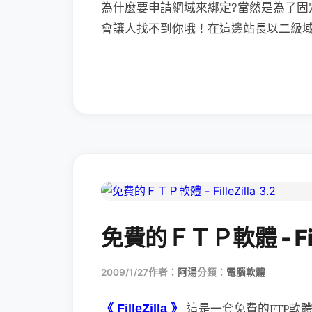
為什麼要申請網域來綁定?當然是為了固
會讓人找不到你哦！在這邊站長以二級域名
免費的ＦＴＰ軟體 - Fille
2009/1/27
作者：
阿湯
分類：
電腦軟體
《 FilleZilla 》
這是一套免費的FTP軟