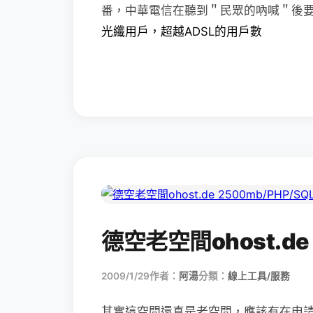
番，中華電信在聽到＂民眾的吶喊＂後
光纖用戶，超越ADSL的用戶數
德空老空間ohost.de 
2009/1/29
作者：
阿湯
分類：
線上工具/服務
其實這空間還真是老空間，應該有在申