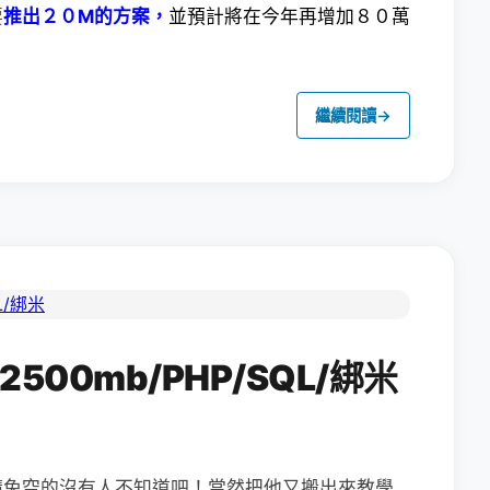
要
推出２０M的方案，
並預計將在今年再增加８０萬
繼續閱讀
→
2500mb/PHP/SQL/綁米
請免空的沒有人不知道吧！當然把他又搬出來教學