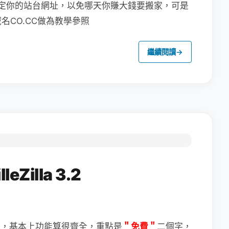
定你的站台網址，以免哪天你賺大錢要搬家，可是
CO.CC做為教學參照
繼續閱讀
→
Zilla 3.2
＂免費＂
二個字，
體，基本上功能算很齊全，重點是