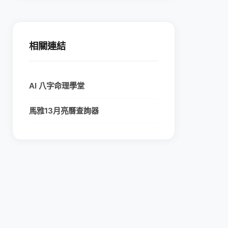
相關連結
AI 八字命理學堂
馬雅13月亮曆查詢器