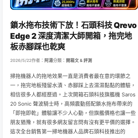
鎖水拖布技術下放！石頭科技 Qrevo
Edge 2 深度清潔大師開箱，拖完地
板赤腳踩也乾爽
2026/5/22
作者：
阿湯
分類：
開箱文 & 評測
掃拖機器人的拖地效果一直是消費者最在意的環節之
一，拖完地板殘留水漬、赤腳踩上去濕濕黏黏的體驗，
相信很多人都經歷過。上次開箱石頭科技旗艦機 Saros
20 Sonic 聲波騎士時，高頻震動搭配鎖水拖布帶來的
「即拖即乾」體驗讓不少人心動，但旗艦價格也讓一些
朋友猶豫，就有很多網友留言問有沒有更平價的選擇。
這次全台銷售第一掃地機器人品牌石頭科技推出的