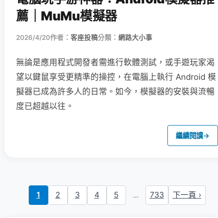
薦｜MuMu模擬器
2026/4/20
作者：
客座投稿
分類：
網路大小事
無論是應用程式開發者需進行軟體測試，或手遊玩家渴
望以鍵鼠享受更精準的操控，在電腦上執行 Android 模
擬器已成為許多人的日常。如今，模擬器的安裝與流暢
度已超越以往。
繼續閱讀
→
1
2
3
4
5
...
733
下一頁 ›