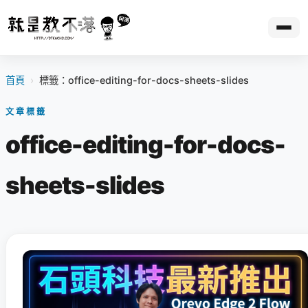
首頁
›
標籤：office-editing-for-docs-sheets-slides
文章標籤
office-editing-for-docs-
sheets-slides