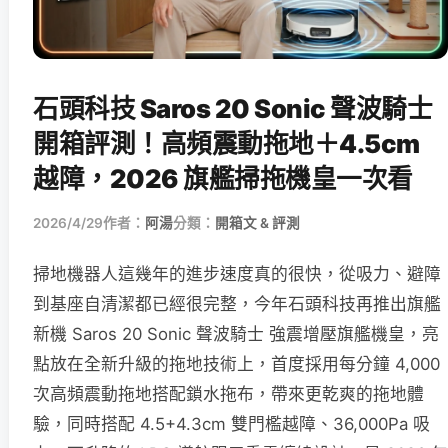
石頭科技 Saros 20 Sonic 聲波騎士
開箱評測！高頻震動拖地＋4.5cm
越障，2026 旗艦掃拖機皇一次看
2026/4/29
作者：
阿湯
分類：
開箱文 & 評測
掃地機器人這幾年的進步速度真的很快，從吸力、避障
到基座自清潔都已經很完整，今年石頭科技再推出旗艦
新機 Saros 20 Sonic 聲波騎士 強震增壓旗艦機皇，亮
點放在全新升級的拖地技術上，首度採用每分鐘 4,000
次高頻震動拖地搭配鎖水拖布，帶來更乾爽的拖地體
驗，同時搭配 4.5+4.3cm 雙門檻越障、36,000Pa 吸