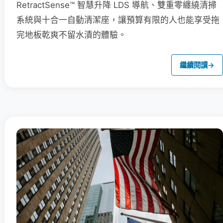
RetractSense™ 智慧升降 LDS 導航、雙重零纏繞清掃
系統與十合一自動清潔座，讓預算有限的人也能享受拖
完地板乾爽不留水漬的體驗。
繼續閱讀
→