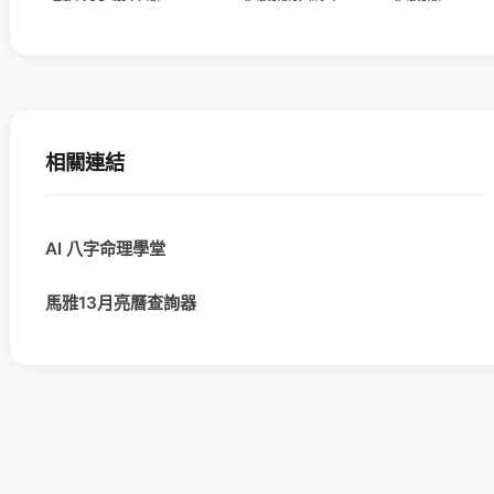
相關連結
AI 八字命理學堂
馬雅13月亮曆查詢器