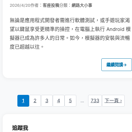
2026/4/20
作者：
客座投稿
分類：
網路大小事
無論是應用程式開發者需進行軟體測試，或手遊玩家渴
望以鍵鼠享受更精準的操控，在電腦上執行 Android 模
擬器已成為許多人的日常。如今，模擬器的安裝與流暢
度已超越以往。
繼續閱讀
→
1
2
3
4
5
...
733
下一頁 ›
追蹤我