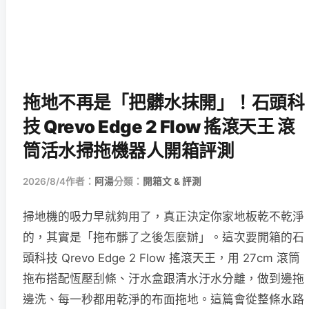
拖地不再是「把髒水抹開」！石頭科
技 Qrevo Edge 2 Flow 搖滾天王 滾
筒活水掃拖機器人開箱評測
2026/8/4
作者：
阿湯
分類：
開箱文 & 評測
掃地機的吸力早就夠用了，真正決定你家地板乾不乾淨
的，其實是「拖布髒了之後怎麼辦」。這次要開箱的石
頭科技 Qrevo Edge 2 Flow 搖滾天王，用 27cm 滾筒
拖布搭配恆壓刮條、汙水盒跟清水汙水分離，做到邊拖
邊洗、每一秒都用乾淨的布面拖地。這篇會從整條水路