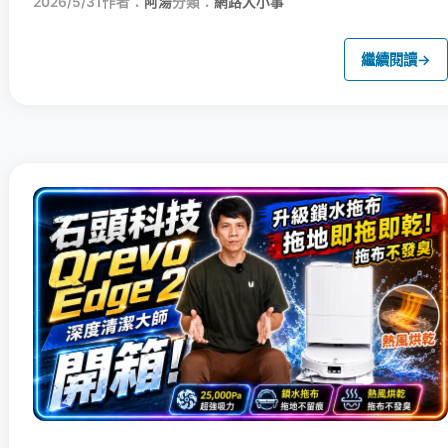
2026/5/31
作者：
阿湯
分類：
網路大小事
繼續閱讀
→