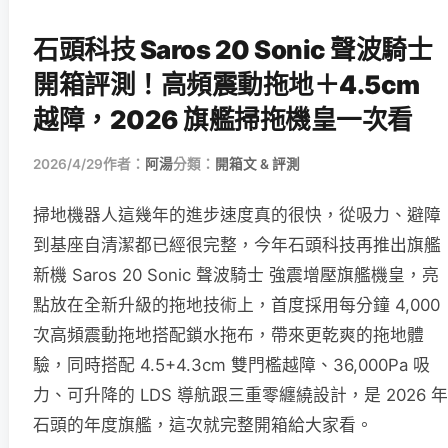
石頭科技 Saros 20 Sonic 聲波騎士
開箱評測！高頻震動拖地＋4.5cm
越障，2026 旗艦掃拖機皇一次看
2026/4/29
作者：
阿湯
分類：
開箱文 & 評測
掃地機器人這幾年的進步速度真的很快，從吸力、避障
到基座自清潔都已經很完整，今年石頭科技再推出旗艦
新機 Saros 20 Sonic 聲波騎士 強震增壓旗艦機皇，亮
點放在全新升級的拖地技術上，首度採用每分鐘 4,000
次高頻震動拖地搭配鎖水拖布，帶來更乾爽的拖地體
驗，同時搭配 4.5+4.3cm 雙門檻越障、36,000Pa 吸
力、可升降的 LDS 導航跟三重零纏繞設計，是 2026 年
石頭的年度旗艦，這次就完整開箱給大家看。