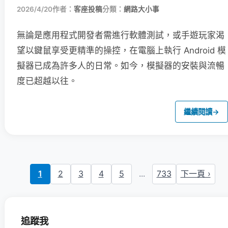
2026/4/20
作者：
客座投稿
分類：
網路大小事
無論是應用程式開發者需進行軟體測試，或手遊玩家渴
望以鍵鼠享受更精準的操控，在電腦上執行 Android 模
擬器已成為許多人的日常。如今，模擬器的安裝與流暢
度已超越以往。
繼續閱讀
→
1
2
3
4
5
...
733
下一頁 ›
追蹤我