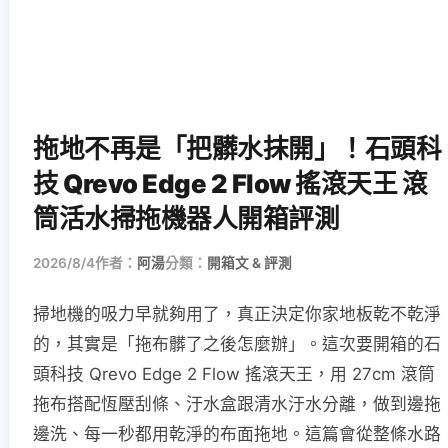
拖地不再是「把髒水抹開」！石頭科
技 Qrevo Edge 2 Flow 搖滾天王 滾
筒活水掃拖機器人開箱評測
2026/8/4
作者：
阿湯
分類：
開箱文 & 評測
掃地機的吸力早就夠用了，真正決定你家地板乾不乾淨
的，其實是「拖布髒了之後怎麼辦」。這次要開箱的石
頭科技 Qrevo Edge 2 Flow 搖滾天王，用 27cm 滾筒
拖布搭配恆壓刮條、汙水盒跟清水汙水分離，做到邊拖
邊洗、每一秒都用乾淨的布面拖地。這篇會從整條水路