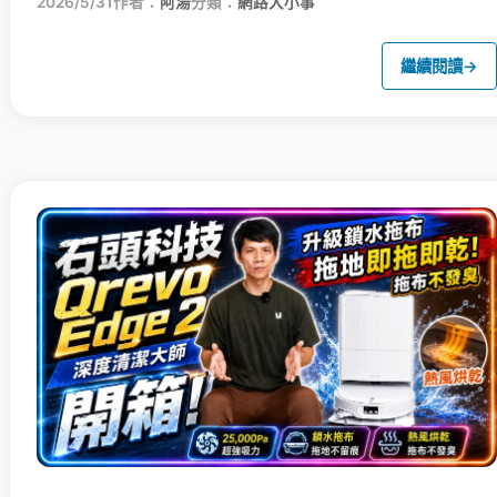
2026/5/31
作者：
阿湯
分類：
網路大小事
繼續閱讀
→