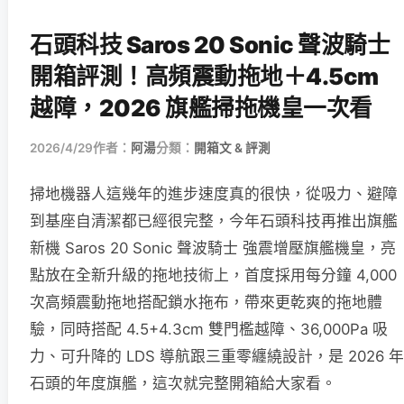
石頭科技 Saros 20 Sonic 聲波騎士
開箱評測！高頻震動拖地＋4.5cm
越障，2026 旗艦掃拖機皇一次看
2026/4/29
作者：
阿湯
分類：
開箱文 & 評測
掃地機器人這幾年的進步速度真的很快，從吸力、避障
到基座自清潔都已經很完整，今年石頭科技再推出旗艦
新機 Saros 20 Sonic 聲波騎士 強震增壓旗艦機皇，亮
點放在全新升級的拖地技術上，首度採用每分鐘 4,000
次高頻震動拖地搭配鎖水拖布，帶來更乾爽的拖地體
驗，同時搭配 4.5+4.3cm 雙門檻越障、36,000Pa 吸
力、可升降的 LDS 導航跟三重零纏繞設計，是 2026 年
石頭的年度旗艦，這次就完整開箱給大家看。