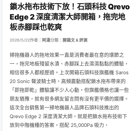
鎖水拖布技術下放！石頭科技 Qrevo
Edge 2 深度清潔大師開箱，拖完地
板赤腳踩也乾爽
2026/5/22
作者：
阿湯
分類：
開箱文 & 評測
掃拖機器人的拖地效果一直是消費者最在意的環節之
一，拖完地板殘留水漬、赤腳踩上去濕濕黏黏的體驗，
相信很多人都經歷過。上次開箱石頭科技旗艦機 Saros
20 Sonic 聲波騎士時，高頻震動搭配鎖水拖布帶來的
「即拖即乾」體驗讓不少人心動，但旗艦價格也讓一些
朋友猶豫，就有很多網友留言問有沒有更平價的選擇。
這次全台銷售第一掃地機器人品牌石頭科技推出的
Qrevo Edge 2 深度清潔大師，就是把鎖水拖布技術下
放到中階機種的答案，搭配 25,000Pa 吸力、