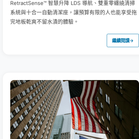
RetractSense™ 智慧升降 LDS 導航、雙重零纏繞清掃
系統與十合一自動清潔座，讓預算有限的人也能享受拖
完地板乾爽不留水漬的體驗。
繼續閱讀
→