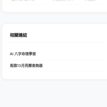
相關連結
AI 八字命理學堂
馬雅13月亮曆查詢器