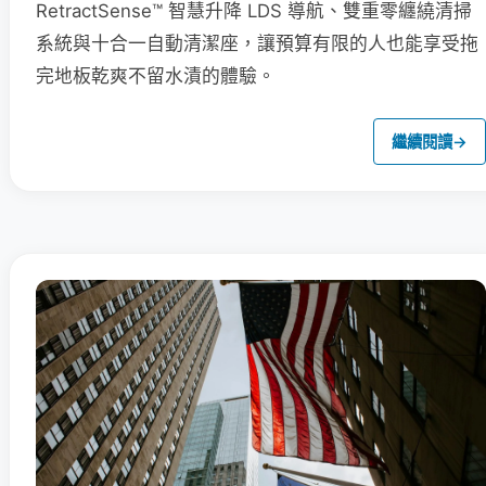
RetractSense™ 智慧升降 LDS 導航、雙重零纏繞清掃
系統與十合一自動清潔座，讓預算有限的人也能享受拖
完地板乾爽不留水漬的體驗。
繼續閱讀
→