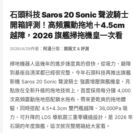
石頭科技 Saros 20 Sonic 聲波騎士
開箱評測！高頻震動拖地＋4.5cm
越障，2026 旗艦掃拖機皇一次看
2026/4/29
作者：
阿湯
分類：
開箱文 & 評測
掃地機器人這幾年的進步速度真的很快，從吸力、避障
到基座自清潔都已經很完整，今年石頭科技再推出旗艦
新機 Saros 20 Sonic 聲波騎士 強震增壓旗艦機皇，亮
點放在全新升級的拖地技術上，首度採用每分鐘 4,000
次高頻震動拖地搭配鎖水拖布，帶來更乾爽的拖地體
驗，同時搭配 4.5+4.3cm 雙門檻越障、36,000Pa 吸
力、可升降的 LDS 導航跟三重零纏繞設計，是 2026 年
石頭的年度旗艦，這次就完整開箱給大家看。