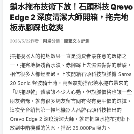
鎖水拖布技術下放！石頭科技 Qrevo
Edge 2 深度清潔大師開箱，拖完地
板赤腳踩也乾爽
2026/5/22
作者：
阿湯
分類：
開箱文 & 評測
掃拖機器人的拖地效果一直是消費者最在意的環節之
一，拖完地板殘留水漬、赤腳踩上去濕濕黏黏的體驗，
相信很多人都經歷過。上次開箱石頭科技旗艦機 Saros
20 Sonic 聲波騎士時，高頻震動搭配鎖水拖布帶來的
「即拖即乾」體驗讓不少人心動，但旗艦價格也讓一些
朋友猶豫，就有很多網友留言問有沒有更平價的選擇。
這次全台銷售第一掃地機器人品牌石頭科技推出的
Qrevo Edge 2 深度清潔大師，就是把鎖水拖布技術下
放到中階機種的答案，搭配 25,000Pa 吸力、