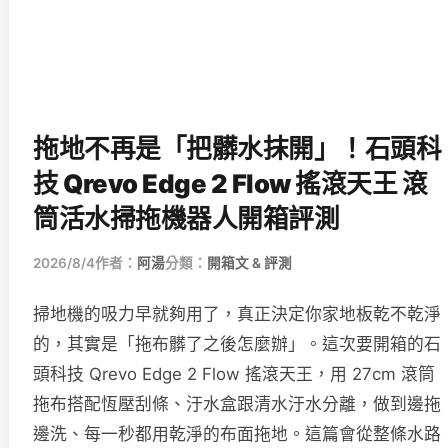
拖地不再是「把髒水抹開」！石頭科
技 Qrevo Edge 2 Flow 搖滾天王 滾
筒活水掃拖機器人開箱評測
2026/8/4
作者：
阿湯
分類：
開箱文 & 評測
掃地機的吸力早就夠用了，真正決定你家地板乾不乾淨
的，其實是「拖布髒了之後怎麼辦」。這次要開箱的石
頭科技 Qrevo Edge 2 Flow 搖滾天王，用 27cm 滾筒
拖布搭配恆壓刮條、汙水盒跟清水汙水分離，做到邊拖
邊洗、每一秒都用乾淨的布面拖地。這篇會從整條水路