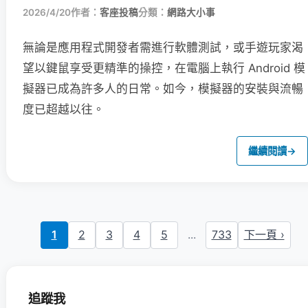
2026/4/20
作者：
客座投稿
分類：
網路大小事
無論是應用程式開發者需進行軟體測試，或手遊玩家渴
望以鍵鼠享受更精準的操控，在電腦上執行 Android 模
擬器已成為許多人的日常。如今，模擬器的安裝與流暢
度已超越以往。
繼續閱讀
→
1
2
3
4
5
...
733
下一頁 ›
追蹤我