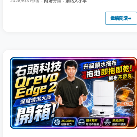
2026/5/31
作者：
阿湯
分類：
網路大小事
繼續閱讀
→