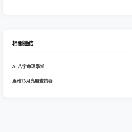
相關連結
AI 八字命理學堂
馬雅13月亮曆查詢器