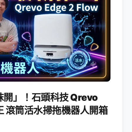
開」！石頭科技 Qrevo
搖滾天王 滾筒活水掃拖機器人開箱