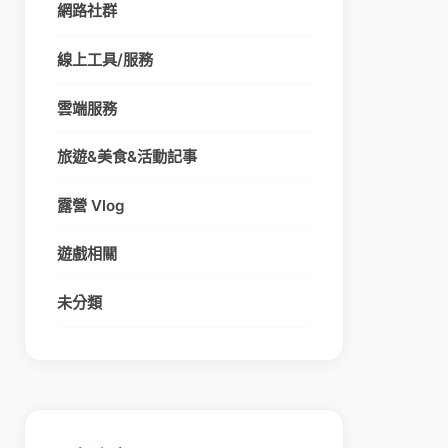
網路社群
線上工具/服務
雲端服務
旅遊&美食&活動記事
露營 Vlog
遊戲相關
未分類