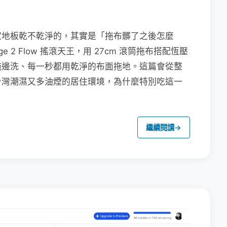
家地板乾不乾淨的，其實是「拖布髒了之後怎麼
e 2 Flow 搖滾天王，用 27cm 滾筒拖布搭配恆壓
拖邊洗、每一秒都用乾淨的布面拖地。這篇會從整
台灣潮濕又多油煙的居住環境，為什麼特別吃這一
繼續閱讀
→