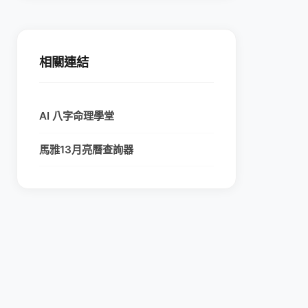
相關連結
AI 八字命理學堂
馬雅13月亮曆查詢器