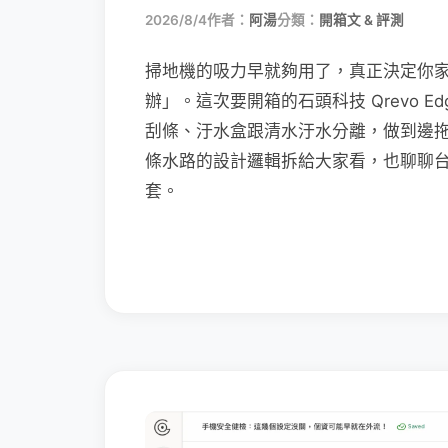
2026/8/4
作者：
阿湯
分類：
開箱文 & 評測
掃地機的吸力早就夠用了，真正決定你
辦」。這次要開箱的石頭科技 Qrevo Edg
刮條、汙水盒跟清水汙水分離，做到邊
條水路的設計邏輯拆給大家看，也聊聊
套。