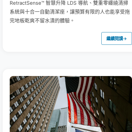
RetractSense™ 智慧升降 LDS 導航、雙重零纏繞清掃
系統與十合一自動清潔座，讓預算有限的人也能享受拖
完地板乾爽不留水漬的體驗。
繼續閱讀
→