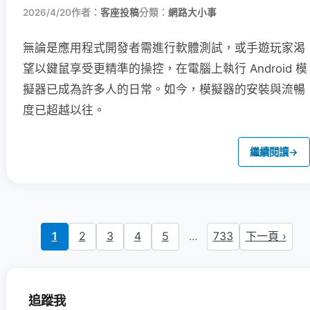
2026/4/20
作者：
客座投稿
分類：
網路大小事
無論是應用程式開發者需進行軟體測試，或手遊玩家渴
望以鍵鼠享受更精準的操控，在電腦上執行 Android 模
擬器已成為許多人的日常。如今，模擬器的安裝與流暢
度已超越以往。
繼續閱讀
→
1
2
3
4
5
...
733
下一頁 ›
追蹤我