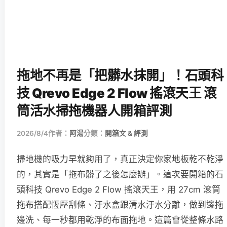
拖地不再是「把髒水抹開」！石頭科
技 Qrevo Edge 2 Flow 搖滾天王 滾
筒活水掃拖機器人開箱評測
2026/8/4
作者：
阿湯
分類：
開箱文 & 評測
掃地機的吸力早就夠用了，真正決定你家地板乾不乾淨
的，其實是「拖布髒了之後怎麼辦」。這次要開箱的石
頭科技 Qrevo Edge 2 Flow 搖滾天王，用 27cm 滾筒
拖布搭配恆壓刮條、汙水盒跟清水汙水分離，做到邊拖
邊洗、每一秒都用乾淨的布面拖地。這篇會從整條水路