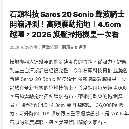
石頭科技 Saros 20 Sonic 聲波騎士
開箱評測！高頻震動拖地＋4.5cm
越障，2026 旗艦掃拖機皇一次看
2026/4/29
作者：
阿湯
分類：
開箱文 & 評測
掃地機器人這幾年的進步速度真的很快，從吸力、避障
到基座自清潔都已經很完整，今年石頭科技再推出旗艦
新機 Saros 20 Sonic 聲波騎士 強震增壓旗艦機皇，亮
點放在全新升級的拖地技術上，首度採用每分鐘 4,000
次高頻震動拖地搭配鎖水拖布，帶來更乾爽的拖地體
驗，同時搭配 4.5+4.3cm 雙門檻越障、36,000Pa 吸
力、可升降的 LDS 導航跟三重零纏繞設計，是 2026 年
石頭的年度旗艦，這次就完整開箱給大家看。