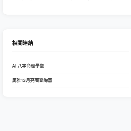
相關連結
AI 八字命理學堂
馬雅13月亮曆查詢器