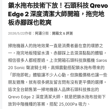
鎖水拖布技術下放！石頭科技 Qrevo
Edge 2 深度清潔大師開箱，拖完地
板赤腳踩也乾爽
2026/5/22
作者：
阿湯
分類：
開箱文 & 評測
掃拖機器人的拖地效果一直是消費者最在意的環節之
一，拖完地板殘留水漬、赤腳踩上去濕濕黏黏的體驗，
相信很多人都經歷過。上次開箱石頭科技旗艦機 Saros
20 Sonic 聲波騎士時，高頻震動搭配鎖水拖布帶來的
「即拖即乾」體驗讓不少人心動，但旗艦價格也讓一些
朋友猶豫，就有很多網友留言問有沒有更平價的選擇。
這次全台銷售第一掃地機器人品牌石頭科技推出的
Qrevo Edge 2 深度清潔大師，就是把鎖水拖布技術下
放到中階機種的答案，搭配 25,000Pa 吸力、