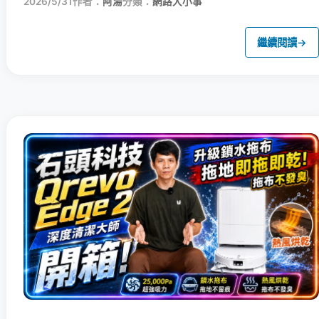
2026/5/31
作者：
阿湯
分類：
網路大小事
繼續閱讀
→