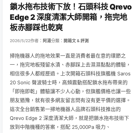
鎖水拖布技術下放！石頭科技 Qrevo
Edge 2 深度清潔大師開箱，拖完地
板赤腳踩也乾爽
2026/5/22
作者：
阿湯
分類：
開箱文 & 評測
掃拖機器人的拖地效果一直是消費者最在意的環節之
一，拖完地板殘留水漬、赤腳踩上去濕濕黏黏的體驗，
相信很多人都經歷過。上次開箱石頭科技旗艦機 Saros
20 Sonic 聲波騎士時，高頻震動搭配鎖水拖布帶來的
「即拖即乾」體驗讓不少人心動，但旗艦價格也讓一些
朋友猶豫，就有很多網友留言問有沒有更平價的選擇。
這次全台銷售第一掃地機器人品牌石頭科技推出的
Qrevo Edge 2 深度清潔大師，就是把鎖水拖布技術下
放到中階機種的答案，搭配 25,000Pa 吸力、