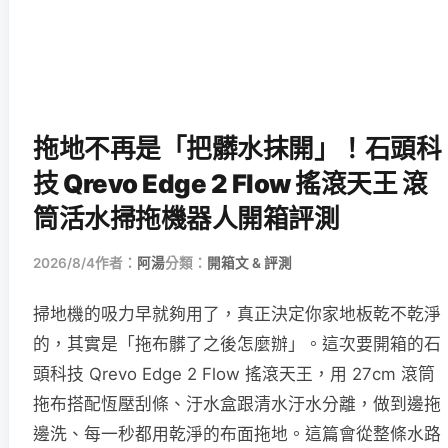
拖地不再是「把髒水抹開」！石頭科
技 Qrevo Edge 2 Flow 搖滾天王 滾
筒活水掃拖機器人開箱評測
2026/8/4
作者：
阿湯
分類：
開箱文 & 評測
掃地機的吸力早就夠用了，真正決定你家地板乾不乾淨
的，其實是「拖布髒了之後怎麼辦」。這次要開箱的石
頭科技 Qrevo Edge 2 Flow 搖滾天王，用 27cm 滾筒
拖布搭配恆壓刮條、汙水盒跟清水汙水分離，做到邊拖
邊洗、每一秒都用乾淨的布面拖地。這篇會從整條水路