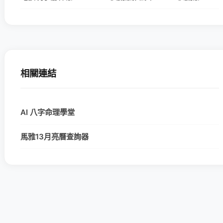
相關連結
AI 八字命理學堂
馬雅13月亮曆查詢器