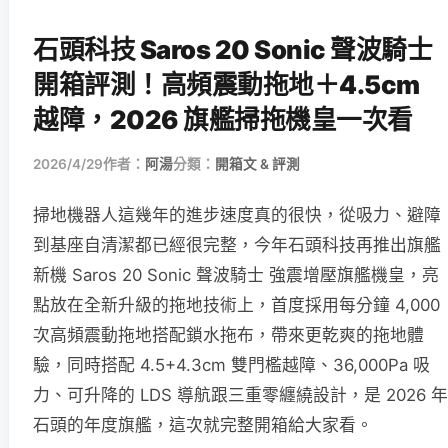
石頭科技 Saros 20 Sonic 聲波騎士
開箱評測！高頻震動拖地＋4.5cm
越障，2026 旗艦掃拖機皇一次看
2026/4/29
作者：
阿湯
分類：
開箱文 & 評測
掃地機器人這幾年的進步速度真的很快，從吸力、避障
到基座自清潔都已經很完整，今年石頭科技再推出旗艦
新機 Saros 20 Sonic 聲波騎士 強震增壓旗艦機皇，亮
點放在全新升級的拖地技術上，首度採用每分鐘 4,000
次高頻震動拖地搭配鎖水拖布，帶來更乾爽的拖地體
驗，同時搭配 4.5+4.3cm 雙門檻越障、36,000Pa 吸
力、可升降的 LDS 導航跟三重零纏繞設計，是 2026 年
石頭的年度旗艦，這次就完整開箱給大家看。