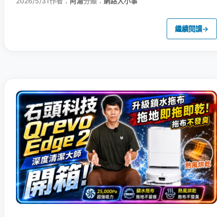
2026/5/31
作者：
阿湯
分類：
網路大小事
繼續閱讀
→