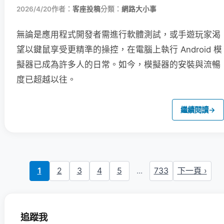
2026/4/20
作者：
客座投稿
分類：
網路大小事
無論是應用程式開發者需進行軟體測試，或手遊玩家渴
望以鍵鼠享受更精準的操控，在電腦上執行 Android 模
擬器已成為許多人的日常。如今，模擬器的安裝與流暢
度已超越以往。
繼續閱讀
→
1
2
3
4
5
...
733
下一頁 ›
追蹤我