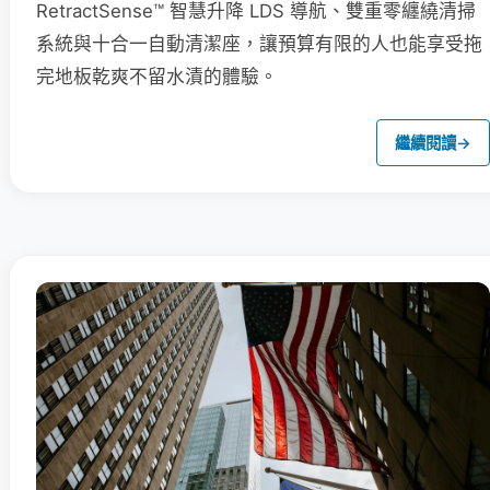
RetractSense™ 智慧升降 LDS 導航、雙重零纏繞清掃
系統與十合一自動清潔座，讓預算有限的人也能享受拖
完地板乾爽不留水漬的體驗。
繼續閱讀
→