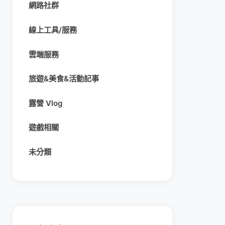
網路社群
線上工具/服務
雲端服務
旅遊&美食&活動記事
露營 Vlog
遊戲相關
未分類