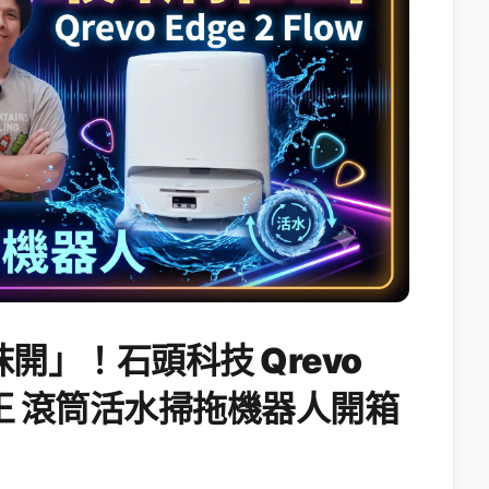
開」！石頭科技 Qrevo
搖滾天王 滾筒活水掃拖機器人開箱