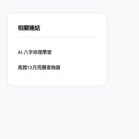
相關連結
AI 八字命理學堂
馬雅13月亮曆查詢器