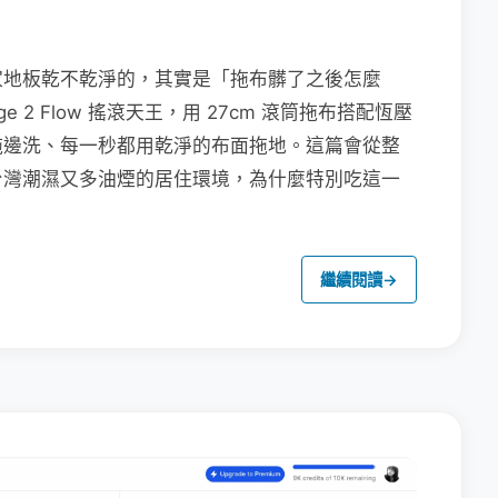
家地板乾不乾淨的，其實是「拖布髒了之後怎麼
e 2 Flow 搖滾天王，用 27cm 滾筒拖布搭配恆壓
拖邊洗、每一秒都用乾淨的布面拖地。這篇會從整
台灣潮濕又多油煙的居住環境，為什麼特別吃這一
繼續閱讀
→