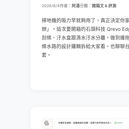
2026/8/4
作者：
阿湯
分類：
開箱文 & 評測
掃地機的吸力早就夠用了，真正決定你
辦」。這次要開箱的石頭科技 Qrevo Edg
刮條、汙水盒跟清水汙水分離，做到邊
條水路的設計邏輯拆給大家看，也聊聊
套。