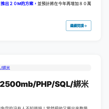
要
推出２０M的方案，
並預計將在今年再增加８０萬
繼續閱讀
→
2500mb/PHP/SQL/綁米
請免空的沒有人不知道吧！當然把他又搬出來教學