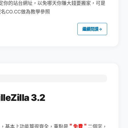
定你的站台網址，以免哪天你賺大錢要搬家，可是
CO.CC做為教學參照
繼續閱讀
→
Zilla 3.2
＂免費＂
二個字，
體，基本上功能算很齊全，重點是