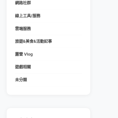
網路社群
線上工具/服務
雲端服務
旅遊&美食&活動記事
露營 Vlog
遊戲相關
未分類