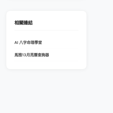
相關連結
AI 八字命理學堂
馬雅13月亮曆查詢器