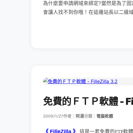
為什麼要申請網域來綁定?當然是為了固
會讓人找不到你哦！在這邊站長以二級域名
免費的ＦＴＰ軟體 - Fille
2009/1/27
作者：
阿湯
分類：
電腦軟體
《 FilleZilla 》
這是一套免費的FTP軟