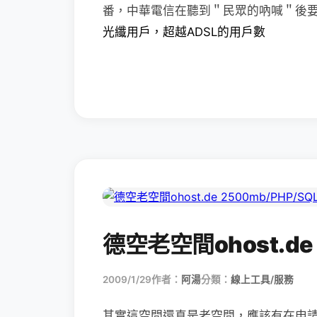
番，中華電信在聽到＂民眾的吶喊＂後
光纖用戶，超越ADSL的用戶數
德空老空間ohost.de 
2009/1/29
作者：
阿湯
分類：
線上工具/服務
其實這空間還真是老空間，應該有在申