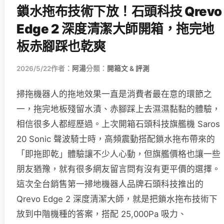
鎖水拖布技術下放！石頭科技 Qrevo
Edge 2 深度清潔大師開箱，拖完地
板赤腳踩也乾爽
2026/5/22
作者：
阿湯
分類：
開箱文 & 評測
掃拖機器人的拖地效果一直是消費者最在意的環節之
一，拖完地板殘留水漬、赤腳踩上去濕濕黏黏的體驗，
相信很多人都經歷過。上次開箱石頭科技旗艦機 Saros
20 Sonic 聲波騎士時，高頻震動搭配鎖水拖布帶來的
「即拖即乾」體驗讓不少人心動，但旗艦價格也讓一些
朋友猶豫，就有很多網友留言問有沒有更平價的選擇。
這次全台銷售第一掃地機器人品牌石頭科技推出的
Qrevo Edge 2 深度清潔大師，就是把鎖水拖布技術下
放到中階機種的答案，搭配 25,000Pa 吸力、