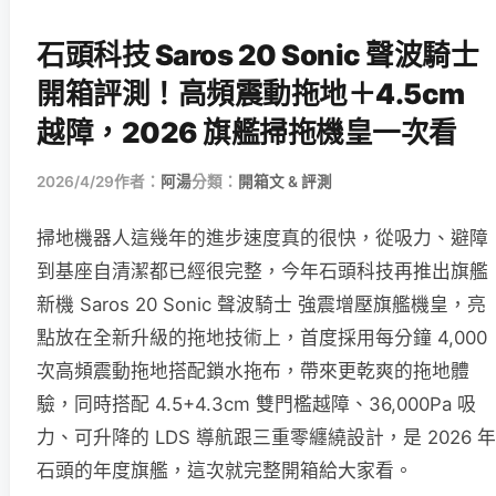
石頭科技 Saros 20 Sonic 聲波騎士
開箱評測！高頻震動拖地＋4.5cm
越障，2026 旗艦掃拖機皇一次看
2026/4/29
作者：
阿湯
分類：
開箱文 & 評測
掃地機器人這幾年的進步速度真的很快，從吸力、避障
到基座自清潔都已經很完整，今年石頭科技再推出旗艦
新機 Saros 20 Sonic 聲波騎士 強震增壓旗艦機皇，亮
點放在全新升級的拖地技術上，首度採用每分鐘 4,000
次高頻震動拖地搭配鎖水拖布，帶來更乾爽的拖地體
驗，同時搭配 4.5+4.3cm 雙門檻越障、36,000Pa 吸
力、可升降的 LDS 導航跟三重零纏繞設計，是 2026 年
石頭的年度旗艦，這次就完整開箱給大家看。