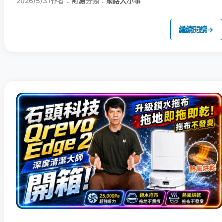
2026/5/31
作者：
阿湯
分類：
網路大小事
繼續閱讀
→