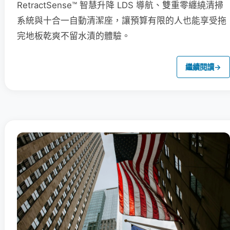
RetractSense™ 智慧升降 LDS 導航、雙重零纏繞清掃
系統與十合一自動清潔座，讓預算有限的人也能享受拖
完地板乾爽不留水漬的體驗。
繼續閱讀
→