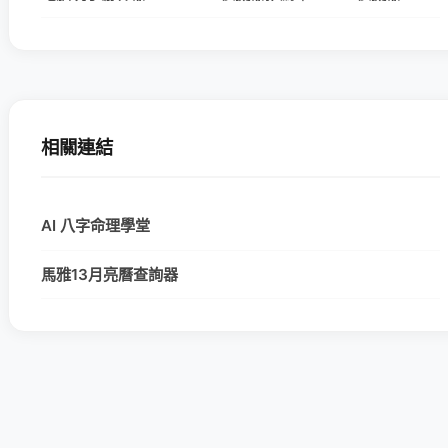
相關連結
AI 八字命理學堂
馬雅13月亮曆查詢器