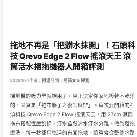
拖地不再是「把髒水抹開」！石頭科
技 Qrevo Edge 2 Flow 搖滾天王 滾
筒活水掃拖機器人開箱評測
2026/8/4
作者：
阿湯
分類：
開箱文 & 評測
掃地機的吸力早就夠用了，真正決定你家地板乾不乾淨
的，其實是「拖布髒了之後怎麼辦」。這次要開箱的石
頭科技 Qrevo Edge 2 Flow 搖滾天王，用 27cm 滾筒
拖布搭配恆壓刮條、汙水盒跟清水汙水分離，做到邊拖
邊洗、每一秒都用乾淨的布面拖地。這篇會從整條水路