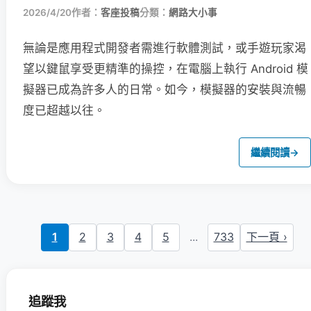
2026/4/20
作者：
客座投稿
分類：
網路大小事
無論是應用程式開發者需進行軟體測試，或手遊玩家渴
望以鍵鼠享受更精準的操控，在電腦上執行 Android 模
擬器已成為許多人的日常。如今，模擬器的安裝與流暢
度已超越以往。
繼續閱讀
→
1
2
3
4
5
...
733
下一頁 ›
追蹤我