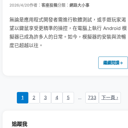
2026/4/20
作者：
客座投稿
分類：
網路大小事
無論是應用程式開發者需進行軟體測試，或手遊玩家渴
望以鍵鼠享受更精準的操控，在電腦上執行 Android 模
擬器已成為許多人的日常。如今，模擬器的安裝與流暢
度已超越以往。
繼續閱讀
→
1
2
3
4
5
...
733
下一頁 ›
追蹤我