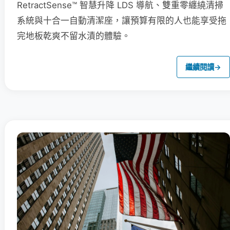
RetractSense™ 智慧升降 LDS 導航、雙重零纏繞清掃
系統與十合一自動清潔座，讓預算有限的人也能享受拖
完地板乾爽不留水漬的體驗。
繼續閱讀
→