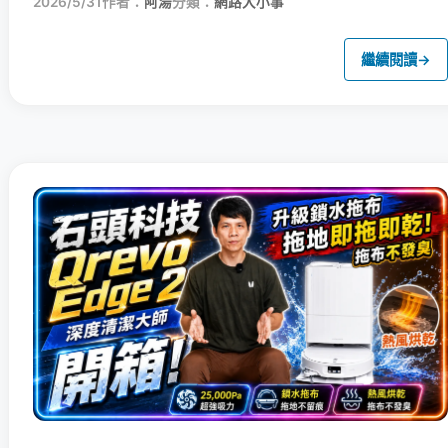
2026/5/31
作者：
阿湯
分類：
網路大小事
繼續閱讀
→