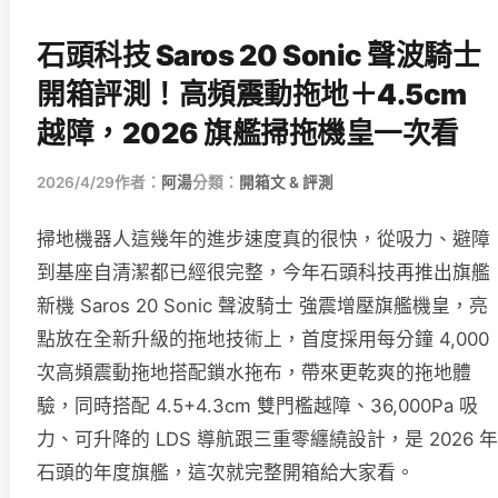
石頭科技 Saros 20 Sonic 聲波騎士
開箱評測！高頻震動拖地＋4.5cm
越障，2026 旗艦掃拖機皇一次看
2026/4/29
作者：
阿湯
分類：
開箱文 & 評測
掃地機器人這幾年的進步速度真的很快，從吸力、避障
到基座自清潔都已經很完整，今年石頭科技再推出旗艦
新機 Saros 20 Sonic 聲波騎士 強震增壓旗艦機皇，亮
點放在全新升級的拖地技術上，首度採用每分鐘 4,000
次高頻震動拖地搭配鎖水拖布，帶來更乾爽的拖地體
驗，同時搭配 4.5+4.3cm 雙門檻越障、36,000Pa 吸
力、可升降的 LDS 導航跟三重零纏繞設計，是 2026 年
石頭的年度旗艦，這次就完整開箱給大家看。