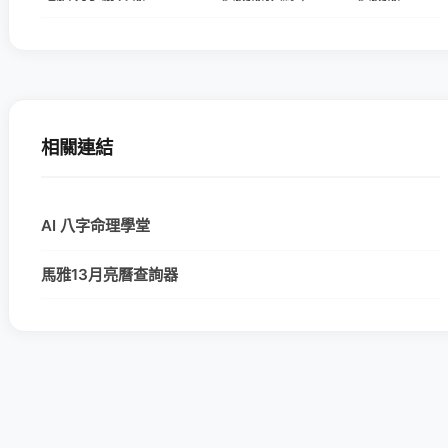
相關連結
AI 八字命理學堂
馬雅13月亮曆查詢器