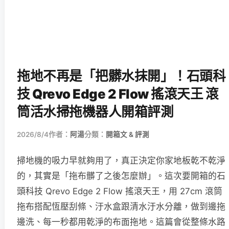
拖地不再是「把髒水抹開」！石頭科
技 Qrevo Edge 2 Flow 搖滾天王 滾
筒活水掃拖機器人開箱評測
2026/8/4
作者：
阿湯
分類：
開箱文 & 評測
掃地機的吸力早就夠用了，真正決定你家地板乾不乾淨
的，其實是「拖布髒了之後怎麼辦」。這次要開箱的石
頭科技 Qrevo Edge 2 Flow 搖滾天王，用 27cm 滾筒
拖布搭配恆壓刮條、汙水盒跟清水汙水分離，做到邊拖
邊洗、每一秒都用乾淨的布面拖地。這篇會從整條水路