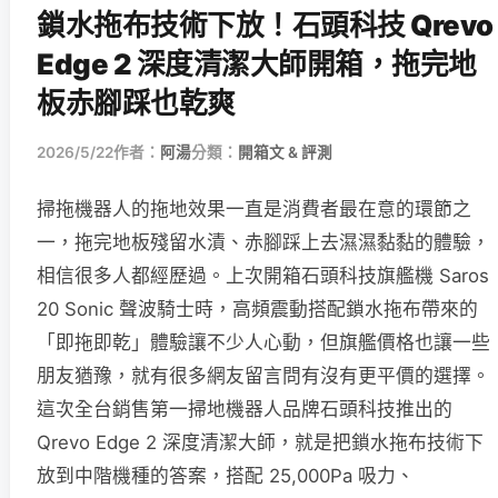
鎖水拖布技術下放！石頭科技 Qrevo
Edge 2 深度清潔大師開箱，拖完地
板赤腳踩也乾爽
2026/5/22
作者：
阿湯
分類：
開箱文 & 評測
掃拖機器人的拖地效果一直是消費者最在意的環節之
一，拖完地板殘留水漬、赤腳踩上去濕濕黏黏的體驗，
相信很多人都經歷過。上次開箱石頭科技旗艦機 Saros
20 Sonic 聲波騎士時，高頻震動搭配鎖水拖布帶來的
「即拖即乾」體驗讓不少人心動，但旗艦價格也讓一些
朋友猶豫，就有很多網友留言問有沒有更平價的選擇。
這次全台銷售第一掃地機器人品牌石頭科技推出的
Qrevo Edge 2 深度清潔大師，就是把鎖水拖布技術下
放到中階機種的答案，搭配 25,000Pa 吸力、