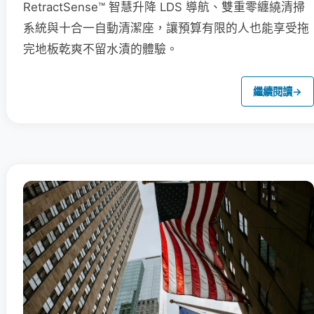
RetractSense™ 智慧升降 LDS 導航、雙重零纏繞清掃
系統與十合一自動清潔座，讓預算有限的人也能享受拖
完地板乾爽不留水漬的體驗。
繼續閱讀
→