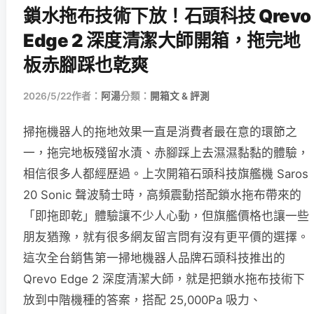
鎖水拖布技術下放！石頭科技 Qrevo
Edge 2 深度清潔大師開箱，拖完地
板赤腳踩也乾爽
2026/5/22
作者：
阿湯
分類：
開箱文 & 評測
掃拖機器人的拖地效果一直是消費者最在意的環節之
一，拖完地板殘留水漬、赤腳踩上去濕濕黏黏的體驗，
相信很多人都經歷過。上次開箱石頭科技旗艦機 Saros
20 Sonic 聲波騎士時，高頻震動搭配鎖水拖布帶來的
「即拖即乾」體驗讓不少人心動，但旗艦價格也讓一些
朋友猶豫，就有很多網友留言問有沒有更平價的選擇。
這次全台銷售第一掃地機器人品牌石頭科技推出的
Qrevo Edge 2 深度清潔大師，就是把鎖水拖布技術下
放到中階機種的答案，搭配 25,000Pa 吸力、