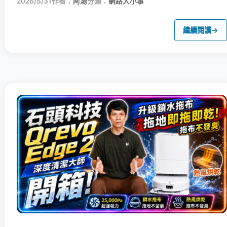
2026/5/31
作者：
阿湯
分類：
網路大小事
繼續閱讀
→