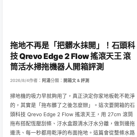
拖地不再是「把髒水抹開」！石頭科
技 Qrevo Edge 2 Flow 搖滾天王 滾
筒活水掃拖機器人開箱評測
2026/8/4
作者：
阿湯
分類：
開箱文 & 評測
掃地機的吸力早就夠用了，真正決定你家地板乾不乾淨
的，其實是「拖布髒了之後怎麼辦」。這次要開箱的石
頭科技 Qrevo Edge 2 Flow 搖滾天王，用 27cm 滾筒
拖布搭配恆壓刮條、汙水盒跟清水汙水分離，做到邊拖
邊洗、每一秒都用乾淨的布面拖地。這篇會從整條水路