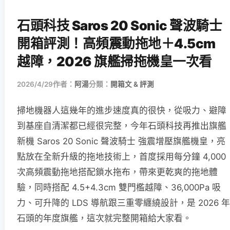
石頭科技 Saros 20 Sonic 聲波騎士
開箱評測！高頻震動拖地＋4.5cm
越障，2026 旗艦掃拖機皇一次看
2026/4/29
作者：
阿湯
分類：
開箱文 & 評測
掃地機器人這幾年的進步速度真的很快，從吸力、避障
到基座自清潔都已經很完整，今年石頭科技再推出旗艦
新機 Saros 20 Sonic 聲波騎士 強震增壓旗艦機皇，亮
點放在全新升級的拖地技術上，首度採用每分鐘 4,000
次高頻震動拖地搭配鎖水拖布，帶來更乾爽的拖地體
驗，同時搭配 4.5+4.3cm 雙門檻越障、36,000Pa 吸
力、可升降的 LDS 導航跟三重零纏繞設計，是 2026 年
石頭的年度旗艦，這次就完整開箱給大家看。