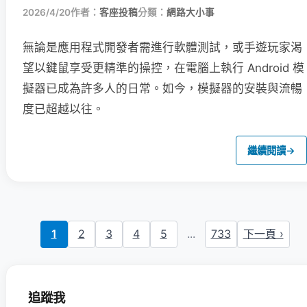
2026/4/20
作者：
客座投稿
分類：
網路大小事
無論是應用程式開發者需進行軟體測試，或手遊玩家渴
望以鍵鼠享受更精準的操控，在電腦上執行 Android 模
擬器已成為許多人的日常。如今，模擬器的安裝與流暢
度已超越以往。
繼續閱讀
→
1
2
3
4
5
...
733
下一頁 ›
追蹤我