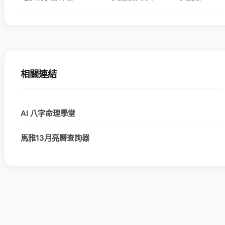
相關連結
AI 八字命理學堂
馬雅13月亮曆查詢器