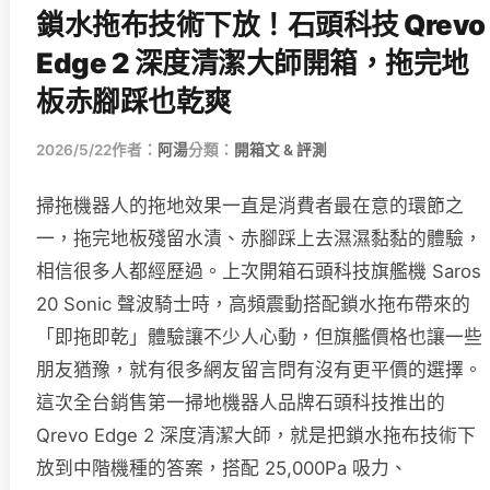
鎖水拖布技術下放！石頭科技 Qrevo
Edge 2 深度清潔大師開箱，拖完地
板赤腳踩也乾爽
2026/5/22
作者：
阿湯
分類：
開箱文 & 評測
掃拖機器人的拖地效果一直是消費者最在意的環節之
一，拖完地板殘留水漬、赤腳踩上去濕濕黏黏的體驗，
相信很多人都經歷過。上次開箱石頭科技旗艦機 Saros
20 Sonic 聲波騎士時，高頻震動搭配鎖水拖布帶來的
「即拖即乾」體驗讓不少人心動，但旗艦價格也讓一些
朋友猶豫，就有很多網友留言問有沒有更平價的選擇。
這次全台銷售第一掃地機器人品牌石頭科技推出的
Qrevo Edge 2 深度清潔大師，就是把鎖水拖布技術下
放到中階機種的答案，搭配 25,000Pa 吸力、