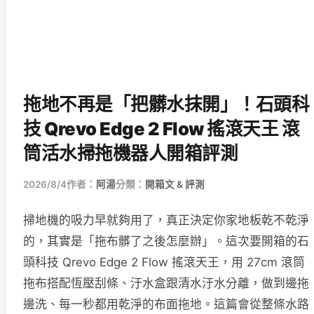
拖地不再是「把髒水抹開」！石頭科
技 Qrevo Edge 2 Flow 搖滾天王 滾
筒活水掃拖機器人開箱評測
2026/8/4
作者：
阿湯
分類：
開箱文 & 評測
掃地機的吸力早就夠用了，真正決定你家地板乾不乾淨
的，其實是「拖布髒了之後怎麼辦」。這次要開箱的石
頭科技 Qrevo Edge 2 Flow 搖滾天王，用 27cm 滾筒
拖布搭配恆壓刮條、汙水盒跟清水汙水分離，做到邊拖
邊洗、每一秒都用乾淨的布面拖地。這篇會從整條水路