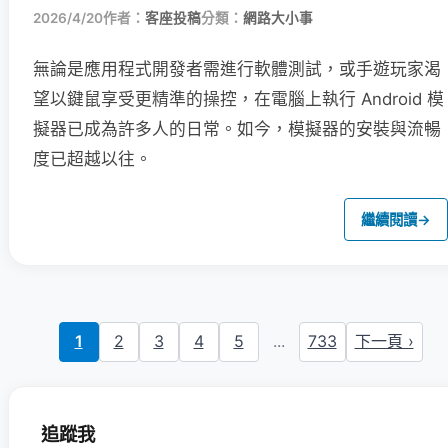
2026/4/20
作者：
客座投稿
分類：
網路大小事
無論是應用程式開發者需進行軟體測試，或手遊玩家渴
望以鍵鼠享受更精準的操控，在電腦上執行 Android 模
擬器已成為許多人的日常。如今，模擬器的安裝與流暢
度已超越以往。
繼續閱讀
→
1
2
3
4
5
...
733
下一頁 ›
追蹤我