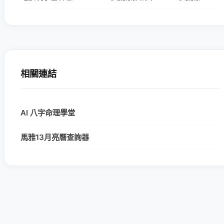
相關連結
AI 八字命理學堂
馬雅13月亮曆查詢器