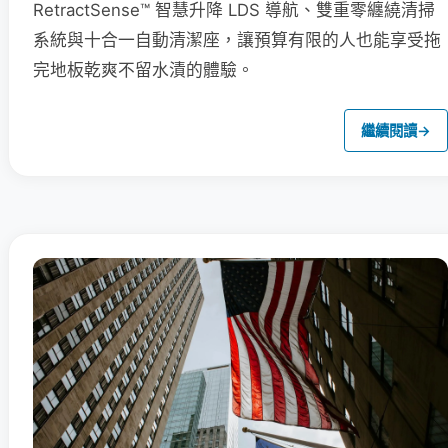
RetractSense™ 智慧升降 LDS 導航、雙重零纏繞清掃
系統與十合一自動清潔座，讓預算有限的人也能享受拖
完地板乾爽不留水漬的體驗。
繼續閱讀
→