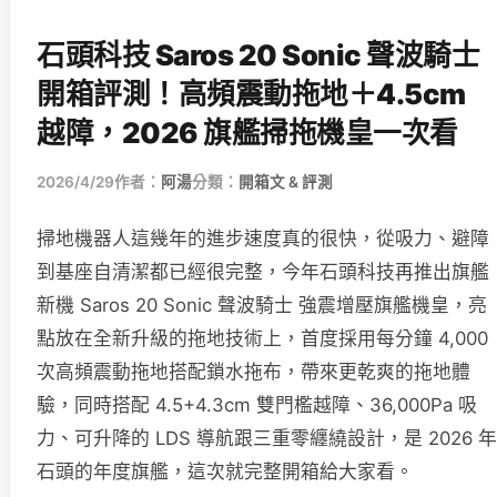
石頭科技 Saros 20 Sonic 聲波騎士
開箱評測！高頻震動拖地＋4.5cm
越障，2026 旗艦掃拖機皇一次看
2026/4/29
作者：
阿湯
分類：
開箱文 & 評測
掃地機器人這幾年的進步速度真的很快，從吸力、避障
到基座自清潔都已經很完整，今年石頭科技再推出旗艦
新機 Saros 20 Sonic 聲波騎士 強震增壓旗艦機皇，亮
點放在全新升級的拖地技術上，首度採用每分鐘 4,000
次高頻震動拖地搭配鎖水拖布，帶來更乾爽的拖地體
驗，同時搭配 4.5+4.3cm 雙門檻越障、36,000Pa 吸
力、可升降的 LDS 導航跟三重零纏繞設計，是 2026 年
石頭的年度旗艦，這次就完整開箱給大家看。