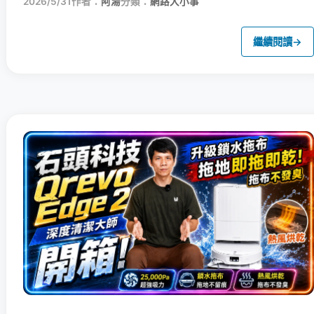
2026/5/31
作者：
阿湯
分類：
網路大小事
繼續閱讀
→