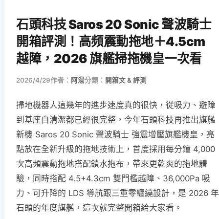
石頭科技 Saros 20 Sonic 聲波騎士
開箱評測！高頻震動拖地＋4.5cm
越障，2026 旗艦掃拖機皇一次看
2026/4/29
作者：
阿湯
分類：
開箱文 & 評測
掃地機器人這幾年的進步速度真的很快，從吸力、避障
到基座自清潔都已經很完整，今年石頭科技再推出旗艦
新機 Saros 20 Sonic 聲波騎士 強震增壓旗艦機皇，亮
點放在全新升級的拖地技術上，首度採用每分鐘 4,000
次高頻震動拖地搭配鎖水拖布，帶來更乾爽的拖地體
驗，同時搭配 4.5+4.3cm 雙門檻越障、36,000Pa 吸
力、可升降的 LDS 導航跟三重零纏繞設計，是 2026 年
石頭的年度旗艦，這次就完整開箱給大家看。