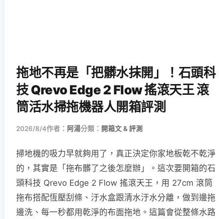
拖地不再是「把髒水抹開」！石頭科
技 Qrevo Edge 2 Flow 搖滾天王 滾
筒活水掃拖機器人開箱評測
2026/8/4
作者：
阿湯
分類：
開箱文 & 評測
掃地機的吸力早就夠用了，真正決定你家地板乾不乾淨
的，其實是「拖布髒了之後怎麼辦」。這次要開箱的石
頭科技 Qrevo Edge 2 Flow 搖滾天王，用 27cm 滾筒
拖布搭配恆壓刮條、汙水盒跟清水汙水分離，做到邊拖
邊洗、每一秒都用乾淨的布面拖地。這篇會從整條水路