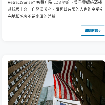
RetractSense™ 智慧升降 LDS 導航、雙重零纏繞清掃
系統與十合一自動清潔座，讓預算有限的人也能享受拖
完地板乾爽不留水漬的體驗。
繼續閱讀
→