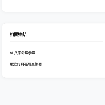
相關連結
AI 八字命理學堂
馬雅13月亮曆查詢器