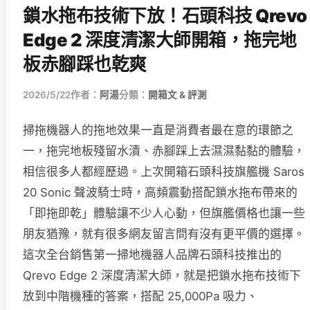
鎖水拖布技術下放！石頭科技 Qrevo
Edge 2 深度清潔大師開箱，拖完地
板赤腳踩也乾爽
2026/5/22
作者：
阿湯
分類：
開箱文 & 評測
掃拖機器人的拖地效果一直是消費者最在意的環節之
一，拖完地板殘留水漬、赤腳踩上去濕濕黏黏的體驗，
相信很多人都經歷過。上次開箱石頭科技旗艦機 Saros
20 Sonic 聲波騎士時，高頻震動搭配鎖水拖布帶來的
「即拖即乾」體驗讓不少人心動，但旗艦價格也讓一些
朋友猶豫，就有很多網友留言問有沒有更平價的選擇。
這次全台銷售第一掃地機器人品牌石頭科技推出的
Qrevo Edge 2 深度清潔大師，就是把鎖水拖布技術下
放到中階機種的答案，搭配 25,000Pa 吸力、