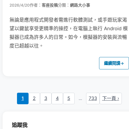
2026/4/20
作者：
客座投稿
分類：
網路大小事
無論是應用程式開發者需進行軟體測試，或手遊玩家渴
望以鍵鼠享受更精準的操控，在電腦上執行 Android 模
擬器已成為許多人的日常。如今，模擬器的安裝與流暢
度已超越以往。
繼續閱讀
→
1
2
3
4
5
...
733
下一頁 ›
追蹤我