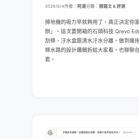
2026/8/4
作者：
阿湯
分類：
開箱文 & 評測
掃地機的吸力早就夠用了，真正決定你
辦」。這次要開箱的石頭科技 Qrevo Edg
刮條、汙水盒跟清水汙水分離，做到邊
條水路的設計邏輯拆給大家看，也聊聊
套。