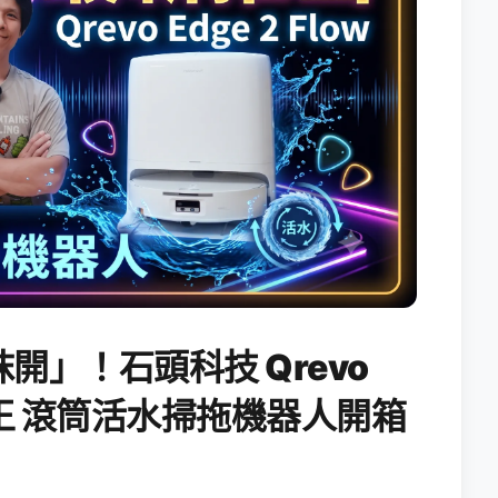
開」！石頭科技 Qrevo
搖滾天王 滾筒活水掃拖機器人開箱