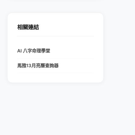
相關連結
AI 八字命理學堂
馬雅13月亮曆查詢器