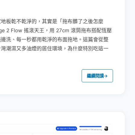
家地板乾不乾淨的，其實是「拖布髒了之後怎麼
e 2 Flow 搖滾天王，用 27cm 滾筒拖布搭配恆壓
拖邊洗、每一秒都用乾淨的布面拖地。這篇會從整
台灣潮濕又多油煙的居住環境，為什麼特別吃這一
繼續閱讀
→