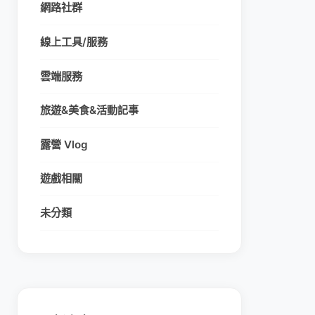
網路社群
線上工具/服務
雲端服務
旅遊&美食&活動記事
露營 Vlog
遊戲相關
未分類