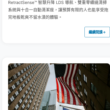
RetractSense™ 智慧升降 LDS 導航、雙重零纏繞清掃
系統與十合一自動清潔座，讓預算有限的人也能享受拖
完地板乾爽不留水漬的體驗。
繼續閱讀
→