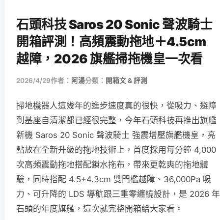
石頭科技 Saros 20 Sonic 聲波騎士
開箱評測！高頻震動拖地＋4.5cm
越障，2026 旗艦掃拖機皇一次看
2026/4/29
作者：
阿湯
分類：
開箱文 & 評測
掃地機器人這幾年的進步速度真的很快，從吸力、避障
到基座自清潔都已經很完整，今年石頭科技再推出旗艦
新機 Saros 20 Sonic 聲波騎士 強震增壓旗艦機皇，亮
點放在全新升級的拖地技術上，首度採用每分鐘 4,000
次高頻震動拖地搭配鎖水拖布，帶來更乾爽的拖地體
驗，同時搭配 4.5+4.3cm 雙門檻越障、36,000Pa 吸
力、可升降的 LDS 導航跟三重零纏繞設計，是 2026 年
石頭的年度旗艦，這次就完整開箱給大家看。