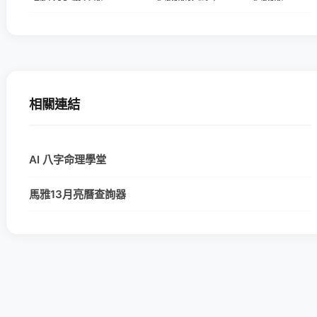
相關連結
AI 八字命理學堂
馬雅13月亮曆查詢器