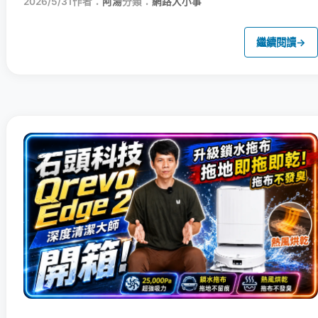
2026/5/31
作者：
阿湯
分類：
網路大小事
繼續閱讀
→