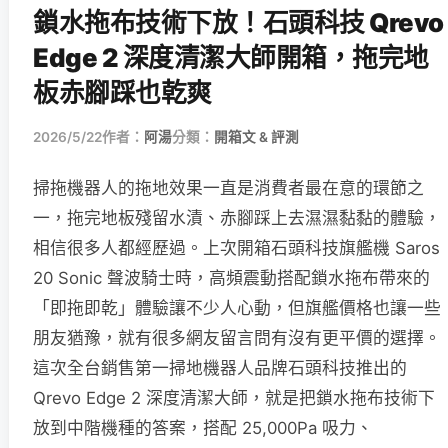
鎖水拖布技術下放！石頭科技 Qrevo
Edge 2 深度清潔大師開箱，拖完地
板赤腳踩也乾爽
2026/5/22
作者：
阿湯
分類：
開箱文 & 評測
掃拖機器人的拖地效果一直是消費者最在意的環節之
一，拖完地板殘留水漬、赤腳踩上去濕濕黏黏的體驗，
相信很多人都經歷過。上次開箱石頭科技旗艦機 Saros
20 Sonic 聲波騎士時，高頻震動搭配鎖水拖布帶來的
「即拖即乾」體驗讓不少人心動，但旗艦價格也讓一些
朋友猶豫，就有很多網友留言問有沒有更平價的選擇。
這次全台銷售第一掃地機器人品牌石頭科技推出的
Qrevo Edge 2 深度清潔大師，就是把鎖水拖布技術下
放到中階機種的答案，搭配 25,000Pa 吸力、