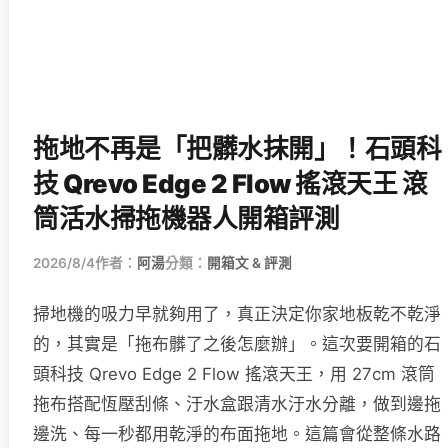
拖地不再是「把髒水抹開」！石頭科
技 Qrevo Edge 2 Flow 搖滾天王 滾
筒活水掃拖機器人開箱評測
2026/8/4
作者：
阿湯
分類：
開箱文 & 評測
掃地機的吸力早就夠用了，真正決定你家地板乾不乾淨
的，其實是「拖布髒了之後怎麼辦」。這次要開箱的石
頭科技 Qrevo Edge 2 Flow 搖滾天王，用 27cm 滾筒
拖布搭配恆壓刮條、汙水盒跟清水汙水分離，做到邊拖
邊洗、每一秒都用乾淨的布面拖地。這篇會從整條水路