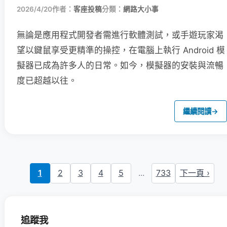
2026/4/20
作者：
客座投稿
分類：
網路大小事
無論是應用程式開發者需進行軟體測試，或手遊玩家渴
望以鍵鼠享受更精準的操控，在電腦上執行 Android 模
擬器已成為許多人的日常。如今，模擬器的安裝與流暢
度已超越以往。
繼續閱讀
→
1
2
3
4
5
...
733
下一頁 ›
追蹤我