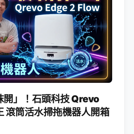
開」！石頭科技 Qrevo
搖滾天王 滾筒活水掃拖機器人開箱