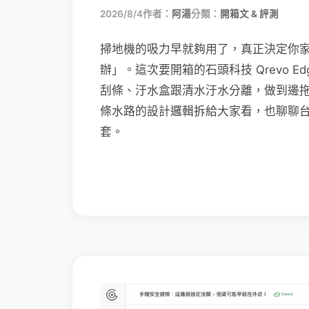
2026/8/4
作者：
阿湯
分類：
開箱文 & 評測
掃地機的吸力早就夠用了，真正決定你
辦」。這次要開箱的石頭科技 Qrevo Edg
刮條、汙水盒跟清水汙水分離，做到邊
條水路的設計邏輯拆給大家看，也聊聊
套。