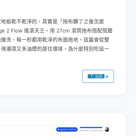
家地板乾不乾淨的，其實是「拖布髒了之後怎麼
e 2 Flow 搖滾天王，用 27cm 滾筒拖布搭配恆壓
拖邊洗、每一秒都用乾淨的布面拖地。這篇會從整
台灣潮濕又多油煙的居住環境，為什麼特別吃這一
繼續閱讀
→