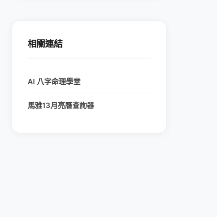
相關連結
AI 八字命理學堂
馬雅13月亮曆查詢器