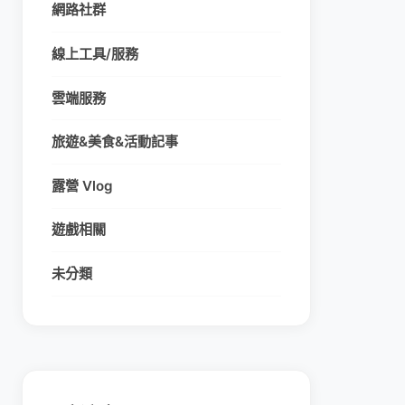
網路社群
線上工具/服務
雲端服務
旅遊&美食&活動記事
露營 Vlog
遊戲相關
未分類