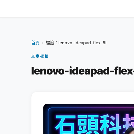
首頁
›
標籤：lenovo-ideapad-flex-5i
文章標籤
lenovo-ideapad-flex