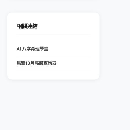
相關連結
AI 八字命理學堂
馬雅13月亮曆查詢器