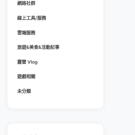
網路社群
線上工具/服務
雲端服務
旅遊&美食&活動記事
露營 Vlog
遊戲相關
未分類