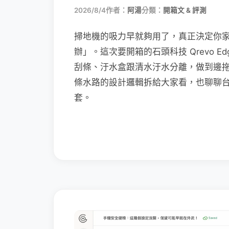
2026/8/4
作者：
阿湯
分類：
開箱文 & 評測
掃地機的吸力早就夠用了，真正決定你
辦」。這次要開箱的石頭科技 Qrevo Edg
刮條、汙水盒跟清水汙水分離，做到邊
條水路的設計邏輯拆給大家看，也聊聊
套。