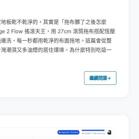
家地板乾不乾淨的，其實是「拖布髒了之後怎麼
e 2 Flow 搖滾天王，用 27cm 滾筒拖布搭配恆壓
拖邊洗、每一秒都用乾淨的布面拖地。這篇會從整
台灣潮濕又多油煙的居住環境，為什麼特別吃這一
繼續閱讀
→