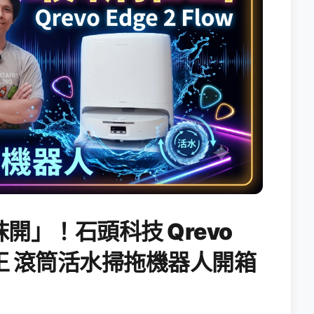
開」！石頭科技 Qrevo
搖滾天王 滾筒活水掃拖機器人開箱