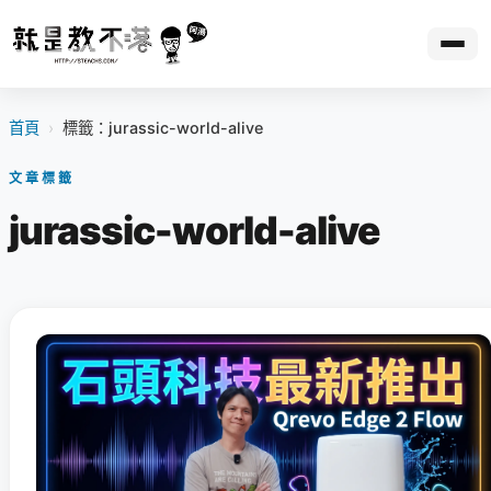
首頁
›
標籤：jurassic-world-alive
文章標籤
jurassic-world-alive