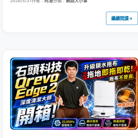
2026/5/31
作者：
阿湯
分類：
網路大小事
繼續閱讀
→