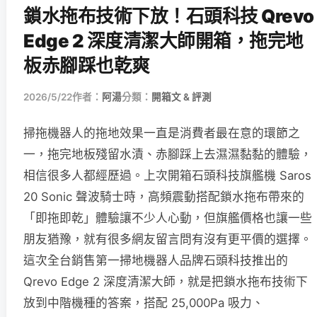
鎖水拖布技術下放！石頭科技 Qrevo
Edge 2 深度清潔大師開箱，拖完地
板赤腳踩也乾爽
2026/5/22
作者：
阿湯
分類：
開箱文 & 評測
掃拖機器人的拖地效果一直是消費者最在意的環節之
一，拖完地板殘留水漬、赤腳踩上去濕濕黏黏的體驗，
相信很多人都經歷過。上次開箱石頭科技旗艦機 Saros
20 Sonic 聲波騎士時，高頻震動搭配鎖水拖布帶來的
「即拖即乾」體驗讓不少人心動，但旗艦價格也讓一些
朋友猶豫，就有很多網友留言問有沒有更平價的選擇。
這次全台銷售第一掃地機器人品牌石頭科技推出的
Qrevo Edge 2 深度清潔大師，就是把鎖水拖布技術下
放到中階機種的答案，搭配 25,000Pa 吸力、