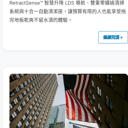
RetractSense™ 智慧升降 LDS 導航、雙重零纏繞清掃
系統與十合一自動清潔座，讓預算有限的人也能享受拖
完地板乾爽不留水漬的體驗。
繼續閱讀
→