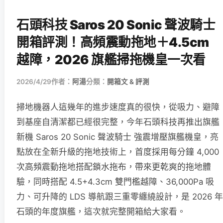
石頭科技 Saros 20 Sonic 聲波騎士
開箱評測！高頻震動拖地＋4.5cm
越障，2026 旗艦掃拖機皇一次看
2026/4/29
作者：
阿湯
分類：
開箱文 & 評測
掃地機器人這幾年的進步速度真的很快，從吸力、避障
到基座自清潔都已經很完整，今年石頭科技再推出旗艦
新機 Saros 20 Sonic 聲波騎士 強震增壓旗艦機皇，亮
點放在全新升級的拖地技術上，首度採用每分鐘 4,000
次高頻震動拖地搭配鎖水拖布，帶來更乾爽的拖地體
驗，同時搭配 4.5+4.3cm 雙門檻越障、36,000Pa 吸
力、可升降的 LDS 導航跟三重零纏繞設計，是 2026 年
石頭的年度旗艦，這次就完整開箱給大家看。