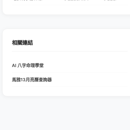
相關連結
AI 八字命理學堂
馬雅13月亮曆查詢器