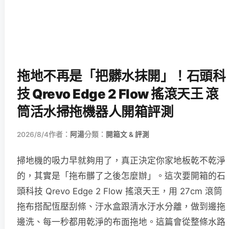
拖地不再是「把髒水抹開」！石頭科
技 Qrevo Edge 2 Flow 搖滾天王 滾
筒活水掃拖機器人開箱評測
2026/8/4
作者：
阿湯
分類：
開箱文 & 評測
掃地機的吸力早就夠用了，真正決定你家地板乾不乾淨
的，其實是「拖布髒了之後怎麼辦」。這次要開箱的石
頭科技 Qrevo Edge 2 Flow 搖滾天王，用 27cm 滾筒
拖布搭配恆壓刮條、汙水盒跟清水汙水分離，做到邊拖
邊洗、每一秒都用乾淨的布面拖地。這篇會從整條水路