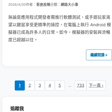
2026/4/20
作者：
客座投稿
分類：
網路大小事
無論是應用程式開發者需進行軟體測試，或手遊玩家渴
望以鍵鼠享受更精準的操控，在電腦上執行 Android 模
擬器已成為許多人的日常。如今，模擬器的安裝與流暢
度已超越以往。
繼續閱讀
→
1
2
3
4
5
...
733
下一頁 ›
追蹤我