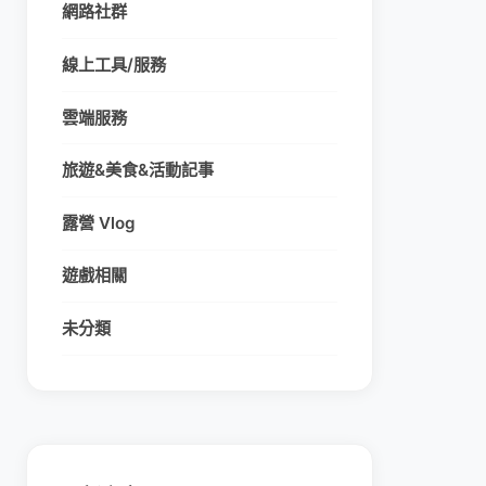
網路社群
線上工具/服務
雲端服務
旅遊&美食&活動記事
露營 Vlog
遊戲相關
未分類