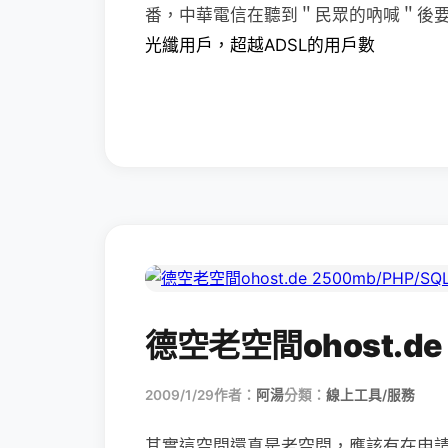
番，中華電信在聽到＂民眾的吶喊＂後
光纖用戶，超越ADSL的用戶數
德空老空間ohost.de 
2009/1/29
作者：
阿湯
分類：
線上工具/服務
其實這空間還真是老空間，應該有在申