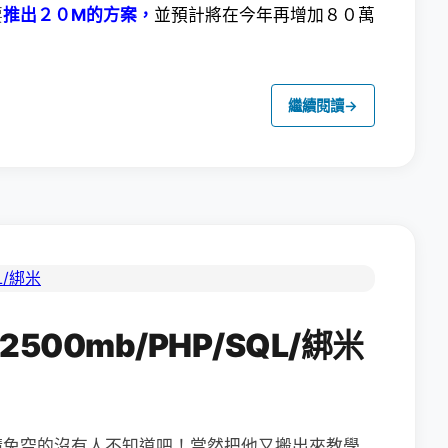
要
推出２０M的方案，
並預計將在今年再增加８０萬
繼續閱讀
→
2500mb/PHP/SQL/綁米
請免空的沒有人不知道吧！當然把他又搬出來教學