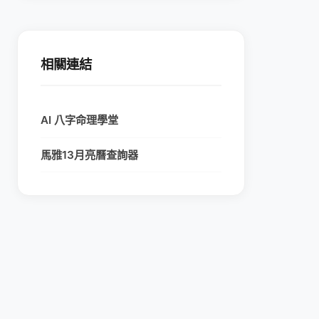
相關連結
AI 八字命理學堂
馬雅13月亮曆查詢器