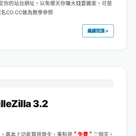
定你的站台網址，以免哪天你賺大錢要搬家，可是
CO.CC做為教學參照
繼續閱讀
→
Zilla 3.2
＂免費＂
二個字，
體，基本上功能算很齊全，重點是