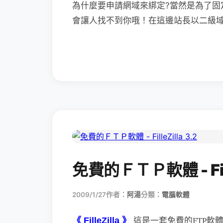
為什麼要申請網域來綁定?當然是為了固
會讓人找不到你哦！在這邊站長以二級域名
免費的ＦＴＰ軟體 - Fille
2009/1/27
作者：
阿湯
分類：
電腦軟體
《 FilleZilla 》
這是一套免費的FTP軟