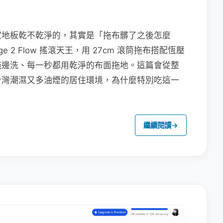
家地板乾不乾淨的，其實是「拖布髒了之後怎麼
e 2 Flow 搖滾天王，用 27cm 滾筒拖布搭配恆壓
拖邊洗、每一秒都用乾淨的布面拖地。這篇會從整
台灣潮濕又多油煙的居住環境，為什麼特別吃這一
繼續閱讀
→