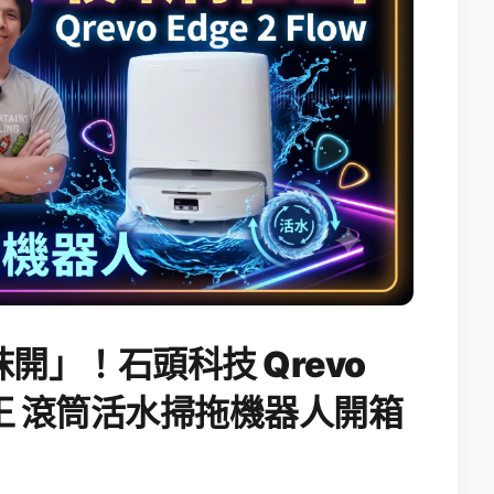
開」！石頭科技 Qrevo
搖滾天王 滾筒活水掃拖機器人開箱