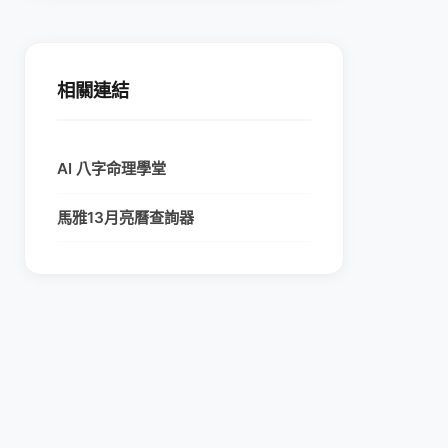
相關連結
AI 八字命理學堂
馬雅13月亮曆查詢器