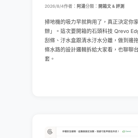
2026/8/4
作者：
阿湯
分類：
開箱文 & 評測
掃地機的吸力早就夠用了，真正決定你
辦」。這次要開箱的石頭科技 Qrevo Edg
刮條、汙水盒跟清水汙水分離，做到邊
條水路的設計邏輯拆給大家看，也聊聊
套。