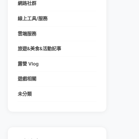
網路社群
線上工具/服務
雲端服務
旅遊&美食&活動記事
露營 Vlog
遊戲相關
未分類