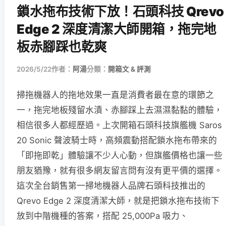
鎖水拖布技術下放！石頭科技 Qrevo
Edge 2 深度清潔大師開箱，拖完地
板赤腳踩也乾爽
2026/5/22
作者：
阿湯
分類：
開箱文 & 評測
掃拖機器人的拖地效果一直是消費者最在意的環節之
一，拖完地板殘留水漬、赤腳踩上去濕濕黏黏的體驗，
相信很多人都經歷過。上次開箱石頭科技旗艦機 Saros
20 Sonic 聲波騎士時，高頻震動搭配鎖水拖布帶來的
「即拖即乾」體驗讓不少人心動，但旗艦價格也讓一些
朋友猶豫，就有很多網友留言問有沒有更平價的選擇。
這次全台銷售第一掃地機器人品牌石頭科技推出的
Qrevo Edge 2 深度清潔大師，就是把鎖水拖布技術下
放到中階機種的答案，搭配 25,000Pa 吸力、