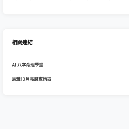
相關連結
AI 八字命理學堂
馬雅13月亮曆查詢器