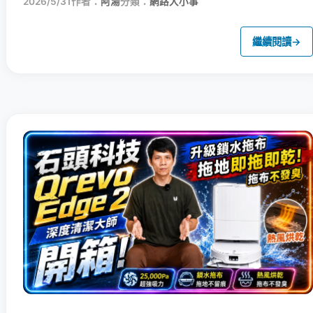
2026/5/31
作者：
阿湯
分類：
網路大小事
繼續閱讀
→