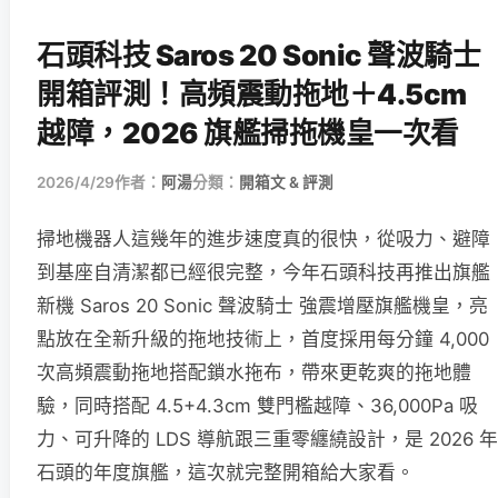
石頭科技 Saros 20 Sonic 聲波騎士
開箱評測！高頻震動拖地＋4.5cm
越障，2026 旗艦掃拖機皇一次看
2026/4/29
作者：
阿湯
分類：
開箱文 & 評測
掃地機器人這幾年的進步速度真的很快，從吸力、避障
到基座自清潔都已經很完整，今年石頭科技再推出旗艦
新機 Saros 20 Sonic 聲波騎士 強震增壓旗艦機皇，亮
點放在全新升級的拖地技術上，首度採用每分鐘 4,000
次高頻震動拖地搭配鎖水拖布，帶來更乾爽的拖地體
驗，同時搭配 4.5+4.3cm 雙門檻越障、36,000Pa 吸
力、可升降的 LDS 導航跟三重零纏繞設計，是 2026 年
石頭的年度旗艦，這次就完整開箱給大家看。