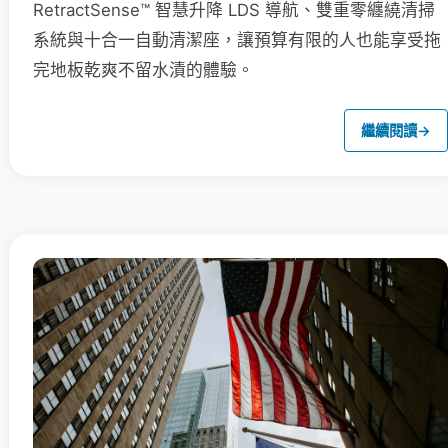
RetractSense™ 智慧升降 LDS 導航、雙重零纏繞清掃
系統與十合一自動清潔座，讓預算有限的人也能享受拖
完地板乾爽不留水漬的體驗。
繼續閱讀
→