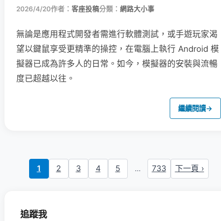
2026/4/20
作者：
客座投稿
分類：
網路大小事
無論是應用程式開發者需進行軟體測試，或手遊玩家渴
望以鍵鼠享受更精準的操控，在電腦上執行 Android 模
擬器已成為許多人的日常。如今，模擬器的安裝與流暢
度已超越以往。
繼續閱讀
→
1
2
3
4
5
...
733
下一頁 ›
追蹤我