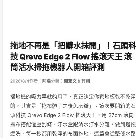
拖地不再是「把髒水抹開」！石頭科
技 Qrevo Edge 2 Flow 搖滾天王 滾
筒活水掃拖機器人開箱評測
2026/8/4
作者：
阿湯
分類：
開箱文 & 評測
掃地機的吸力早就夠用了，真正決定你家地板乾不乾淨
的，其實是「拖布髒了之後怎麼辦」。這次要開箱的石
頭科技 Qrevo Edge 2 Flow 搖滾天王，用 27cm 滾筒
拖布搭配恆壓刮條、汙水盒跟清水汙水分離，做到邊拖
邊洗、每一秒都用乾淨的布面拖地。這篇會從整條水路