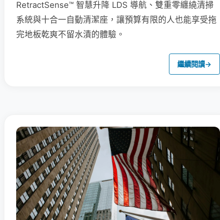
RetractSense™ 智慧升降 LDS 導航、雙重零纏繞清掃
系統與十合一自動清潔座，讓預算有限的人也能享受拖
完地板乾爽不留水漬的體驗。
繼續閱讀
→