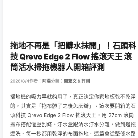
拖地不再是「把髒水抹開」！石頭科
技 Qrevo Edge 2 Flow 搖滾天王 滾
筒活水掃拖機器人開箱評測
2026/8/4
作者：
阿湯
分類：
開箱文 & 評測
掃地機的吸力早就夠用了，真正決定你家地板乾不乾淨
的，其實是「拖布髒了之後怎麼辦」。這次要開箱的石
頭科技 Qrevo Edge 2 Flow 搖滾天王，用 27cm 滾筒
拖布搭配恆壓刮條、汙水盒跟清水汙水分離，做到邊拖
邊洗、每一秒都用乾淨的布面拖地。這篇會從整條水路