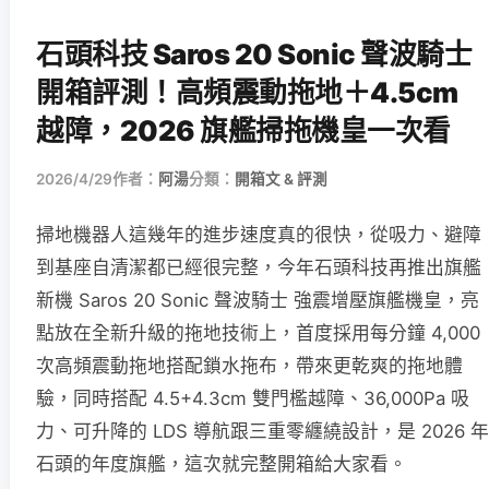
石頭科技 Saros 20 Sonic 聲波騎士
開箱評測！高頻震動拖地＋4.5cm
越障，2026 旗艦掃拖機皇一次看
2026/4/29
作者：
阿湯
分類：
開箱文 & 評測
掃地機器人這幾年的進步速度真的很快，從吸力、避障
到基座自清潔都已經很完整，今年石頭科技再推出旗艦
新機 Saros 20 Sonic 聲波騎士 強震增壓旗艦機皇，亮
點放在全新升級的拖地技術上，首度採用每分鐘 4,000
次高頻震動拖地搭配鎖水拖布，帶來更乾爽的拖地體
驗，同時搭配 4.5+4.3cm 雙門檻越障、36,000Pa 吸
力、可升降的 LDS 導航跟三重零纏繞設計，是 2026 年
石頭的年度旗艦，這次就完整開箱給大家看。