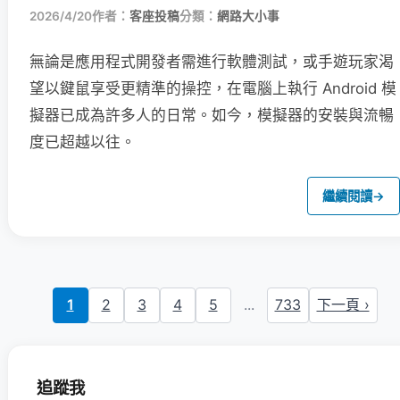
2026/4/20
作者：
客座投稿
分類：
網路大小事
無論是應用程式開發者需進行軟體測試，或手遊玩家渴
望以鍵鼠享受更精準的操控，在電腦上執行 Android 模
擬器已成為許多人的日常。如今，模擬器的安裝與流暢
度已超越以往。
繼續閱讀
→
1
2
3
4
5
...
733
下一頁 ›
追蹤我