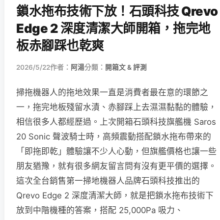
鎖水拖布技術下放！石頭科技 Qrevo
Edge 2 深度清潔大師開箱，拖完地
板赤腳踩也乾爽
2026/5/22
作者：
阿湯
分類：
開箱文 & 評測
掃拖機器人的拖地效果一直是消費者最在意的環節之
一，拖完地板殘留水漬、赤腳踩上去濕濕黏黏的體驗，
相信很多人都經歷過。上次開箱石頭科技旗艦機 Saros
20 Sonic 聲波騎士時，高頻震動搭配鎖水拖布帶來的
「即拖即乾」體驗讓不少人心動，但旗艦價格也讓一些
朋友猶豫，就有很多網友留言問有沒有更平價的選擇。
這次全台銷售第一掃地機器人品牌石頭科技推出的
Qrevo Edge 2 深度清潔大師，就是把鎖水拖布技術下
放到中階機種的答案，搭配 25,000Pa 吸力、