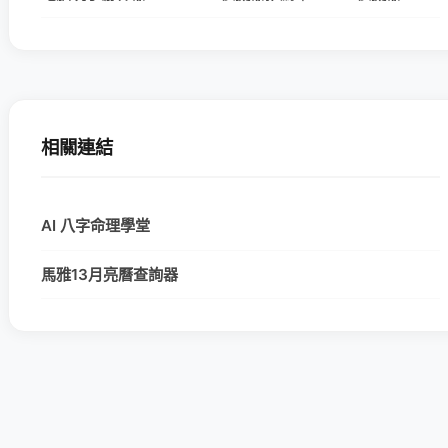
相關連結
AI 八字命理學堂
馬雅13月亮曆查詢器