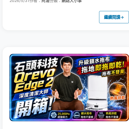
2026/5/31
作者：
阿湯
分類：
網路大小事
繼續閱讀
→