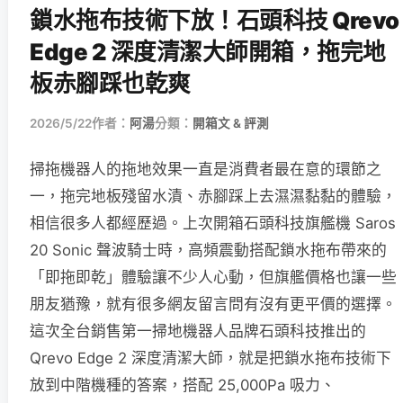
鎖水拖布技術下放！石頭科技 Qrevo
Edge 2 深度清潔大師開箱，拖完地
板赤腳踩也乾爽
2026/5/22
作者：
阿湯
分類：
開箱文 & 評測
掃拖機器人的拖地效果一直是消費者最在意的環節之
一，拖完地板殘留水漬、赤腳踩上去濕濕黏黏的體驗，
相信很多人都經歷過。上次開箱石頭科技旗艦機 Saros
20 Sonic 聲波騎士時，高頻震動搭配鎖水拖布帶來的
「即拖即乾」體驗讓不少人心動，但旗艦價格也讓一些
朋友猶豫，就有很多網友留言問有沒有更平價的選擇。
這次全台銷售第一掃地機器人品牌石頭科技推出的
Qrevo Edge 2 深度清潔大師，就是把鎖水拖布技術下
放到中階機種的答案，搭配 25,000Pa 吸力、