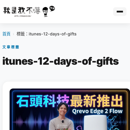
首頁
›
標籤：itunes-12-days-of-gifts
文章標籤
itunes-12-days-of-gifts