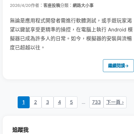
2026/4/20
作者：
客座投稿
分類：
網路大小事
無論是應用程式開發者需進行軟體測試，或手遊玩家渴
望以鍵鼠享受更精準的操控，在電腦上執行 Android 模
擬器已成為許多人的日常。如今，模擬器的安裝與流暢
度已超越以往。
繼續閱讀
→
1
2
3
4
5
...
733
下一頁 ›
追蹤我