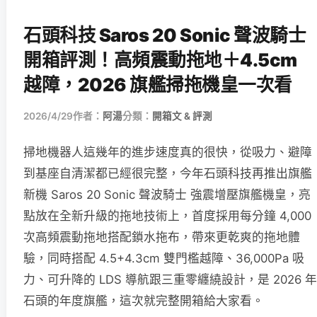
石頭科技 Saros 20 Sonic 聲波騎士
開箱評測！高頻震動拖地＋4.5cm
越障，2026 旗艦掃拖機皇一次看
2026/4/29
作者：
阿湯
分類：
開箱文 & 評測
掃地機器人這幾年的進步速度真的很快，從吸力、避障
到基座自清潔都已經很完整，今年石頭科技再推出旗艦
新機 Saros 20 Sonic 聲波騎士 強震增壓旗艦機皇，亮
點放在全新升級的拖地技術上，首度採用每分鐘 4,000
次高頻震動拖地搭配鎖水拖布，帶來更乾爽的拖地體
驗，同時搭配 4.5+4.3cm 雙門檻越障、36,000Pa 吸
力、可升降的 LDS 導航跟三重零纏繞設計，是 2026 年
石頭的年度旗艦，這次就完整開箱給大家看。