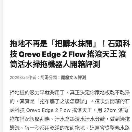
拖地不再是「把髒水抹開」！石頭科
技 Qrevo Edge 2 Flow 搖滾天王 滾
筒活水掃拖機器人開箱評測
2026/8/4
作者：
阿湯
分類：
開箱文 & 評測
掃地機的吸力早就夠用了，真正決定你家地板乾不乾淨
的，其實是「拖布髒了之後怎麼辦」。這次要開箱的石
頭科技 Qrevo Edge 2 Flow 搖滾天王，用 27cm 滾筒
拖布搭配恆壓刮條、汙水盒跟清水汙水分離，做到邊拖
邊洗、每一秒都用乾淨的布面拖地。這篇會從整條水路