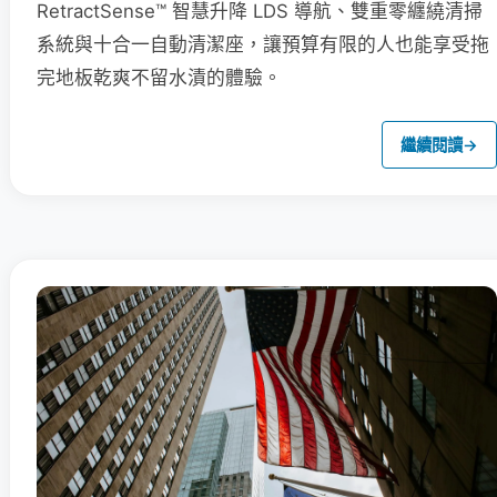
RetractSense™ 智慧升降 LDS 導航、雙重零纏繞清掃
系統與十合一自動清潔座，讓預算有限的人也能享受拖
完地板乾爽不留水漬的體驗。
繼續閱讀
→