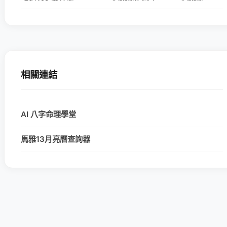
相關連結
AI 八字命理學堂
馬雅13月亮曆查詢器