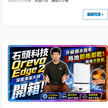
2026/5/31
作者：
阿湯
分類：
網路大小事
繼續閱讀
→