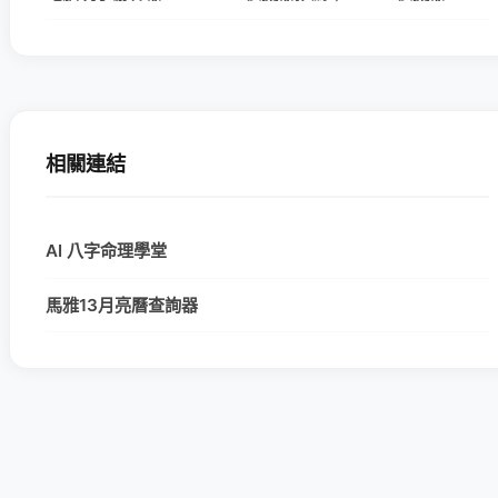
相關連結
AI 八字命理學堂
馬雅13月亮曆查詢器