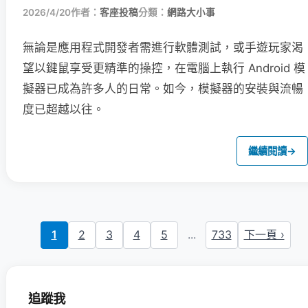
2026/4/20
作者：
客座投稿
分類：
網路大小事
無論是應用程式開發者需進行軟體測試，或手遊玩家渴
望以鍵鼠享受更精準的操控，在電腦上執行 Android 模
擬器已成為許多人的日常。如今，模擬器的安裝與流暢
度已超越以往。
繼續閱讀
→
1
2
3
4
5
...
733
下一頁 ›
追蹤我