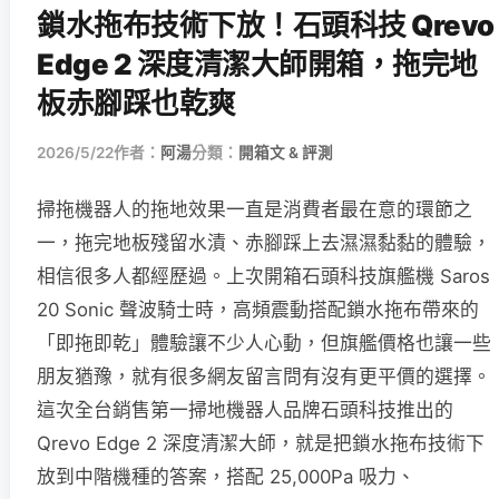
鎖水拖布技術下放！石頭科技 Qrevo
Edge 2 深度清潔大師開箱，拖完地
板赤腳踩也乾爽
2026/5/22
作者：
阿湯
分類：
開箱文 & 評測
掃拖機器人的拖地效果一直是消費者最在意的環節之
一，拖完地板殘留水漬、赤腳踩上去濕濕黏黏的體驗，
相信很多人都經歷過。上次開箱石頭科技旗艦機 Saros
20 Sonic 聲波騎士時，高頻震動搭配鎖水拖布帶來的
「即拖即乾」體驗讓不少人心動，但旗艦價格也讓一些
朋友猶豫，就有很多網友留言問有沒有更平價的選擇。
這次全台銷售第一掃地機器人品牌石頭科技推出的
Qrevo Edge 2 深度清潔大師，就是把鎖水拖布技術下
放到中階機種的答案，搭配 25,000Pa 吸力、