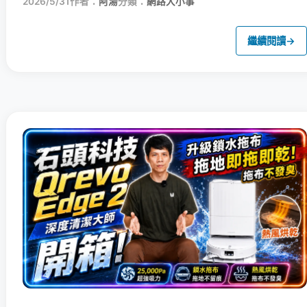
2026/5/31
作者：
阿湯
分類：
網路大小事
繼續閱讀
→