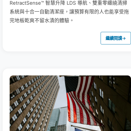
RetractSense™ 智慧升降 LDS 導航、雙重零纏繞清掃
系統與十合一自動清潔座，讓預算有限的人也能享受拖
完地板乾爽不留水漬的體驗。
繼續閱讀
→