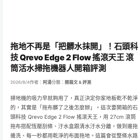
拖地不再是「把髒水抹開」！石頭科
技 Qrevo Edge 2 Flow 搖滾天王 滾
筒活水掃拖機器人開箱評測
2026/8/4
作者：
阿湯
分類：
開箱文 & 評測
掃地機的吸力早就夠用了，真正決定你家地板乾不乾淨
的，其實是「拖布髒了之後怎麼辦」。這次要開箱的石
頭科技 Qrevo Edge 2 Flow 搖滾天王，用 27cm 滾筒
拖布搭配恆壓刮條、汙水盒跟清水汙水分離，做到邊拖
邊洗、每一秒都用乾淨的布面拖地。這篇會從整條水路