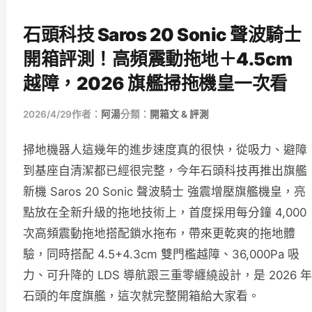
石頭科技 Saros 20 Sonic 聲波騎士
開箱評測！高頻震動拖地＋4.5cm
越障，2026 旗艦掃拖機皇一次看
2026/4/29
作者：
阿湯
分類：
開箱文 & 評測
掃地機器人這幾年的進步速度真的很快，從吸力、避障
到基座自清潔都已經很完整，今年石頭科技再推出旗艦
新機 Saros 20 Sonic 聲波騎士 強震增壓旗艦機皇，亮
點放在全新升級的拖地技術上，首度採用每分鐘 4,000
次高頻震動拖地搭配鎖水拖布，帶來更乾爽的拖地體
驗，同時搭配 4.5+4.3cm 雙門檻越障、36,000Pa 吸
力、可升降的 LDS 導航跟三重零纏繞設計，是 2026 年
石頭的年度旗艦，這次就完整開箱給大家看。