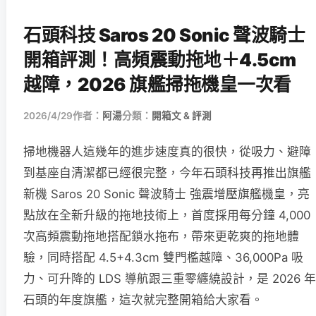
石頭科技 Saros 20 Sonic 聲波騎士
開箱評測！高頻震動拖地＋4.5cm
越障，2026 旗艦掃拖機皇一次看
2026/4/29
作者：
阿湯
分類：
開箱文 & 評測
掃地機器人這幾年的進步速度真的很快，從吸力、避障
到基座自清潔都已經很完整，今年石頭科技再推出旗艦
新機 Saros 20 Sonic 聲波騎士 強震增壓旗艦機皇，亮
點放在全新升級的拖地技術上，首度採用每分鐘 4,000
次高頻震動拖地搭配鎖水拖布，帶來更乾爽的拖地體
驗，同時搭配 4.5+4.3cm 雙門檻越障、36,000Pa 吸
力、可升降的 LDS 導航跟三重零纏繞設計，是 2026 年
石頭的年度旗艦，這次就完整開箱給大家看。