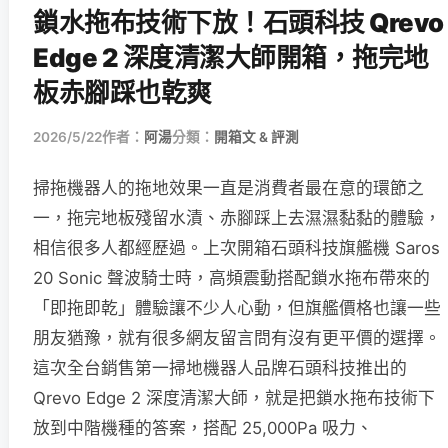
鎖水拖布技術下放！石頭科技 Qrevo
Edge 2 深度清潔大師開箱，拖完地
板赤腳踩也乾爽
2026/5/22
作者：
阿湯
分類：
開箱文 & 評測
掃拖機器人的拖地效果一直是消費者最在意的環節之
一，拖完地板殘留水漬、赤腳踩上去濕濕黏黏的體驗，
相信很多人都經歷過。上次開箱石頭科技旗艦機 Saros
20 Sonic 聲波騎士時，高頻震動搭配鎖水拖布帶來的
「即拖即乾」體驗讓不少人心動，但旗艦價格也讓一些
朋友猶豫，就有很多網友留言問有沒有更平價的選擇。
這次全台銷售第一掃地機器人品牌石頭科技推出的
Qrevo Edge 2 深度清潔大師，就是把鎖水拖布技術下
放到中階機種的答案，搭配 25,000Pa 吸力、