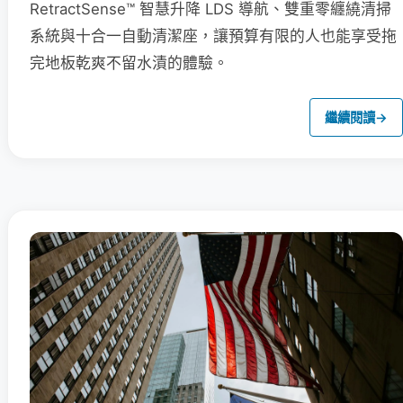
RetractSense™ 智慧升降 LDS 導航、雙重零纏繞清掃
系統與十合一自動清潔座，讓預算有限的人也能享受拖
完地板乾爽不留水漬的體驗。
繼續閱讀
→