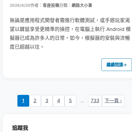
2026/4/20
作者：
客座投稿
分類：
網路大小事
無論是應用程式開發者需進行軟體測試，或手遊玩家渴
望以鍵鼠享受更精準的操控，在電腦上執行 Android 模
擬器已成為許多人的日常。如今，模擬器的安裝與流暢
度已超越以往。
繼續閱讀
→
1
2
3
4
5
...
733
下一頁 ›
追蹤我