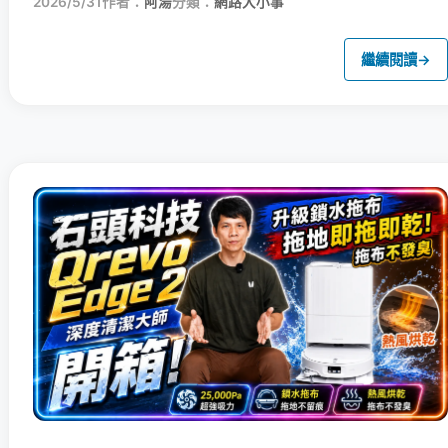
2026/5/31
作者：
阿湯
分類：
網路大小事
繼續閱讀
→