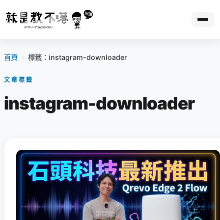
首頁
›
標籤：instagram-downloader
文章標籤
instagram-downloader