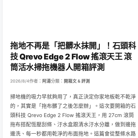
拖地不再是「把髒水抹開」！石頭科
技 Qrevo Edge 2 Flow 搖滾天王 滾
筒活水掃拖機器人開箱評測
2026/8/4
作者：
阿湯
分類：
開箱文 & 評測
掃地機的吸力早就夠用了，真正決定你家地板乾不乾淨
的，其實是「拖布髒了之後怎麼辦」。這次要開箱的石
頭科技 Qrevo Edge 2 Flow 搖滾天王，用 27cm 滾筒
拖布搭配恆壓刮條、汙水盒跟清水汙水分離，做到邊拖
邊洗、每一秒都用乾淨的布面拖地。這篇會從整條水路