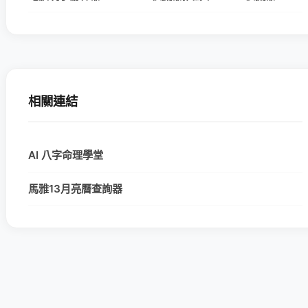
相關連結
AI 八字命理學堂
馬雅13月亮曆查詢器