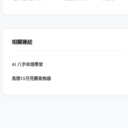
相關連結
AI 八字命理學堂
馬雅13月亮曆查詢器