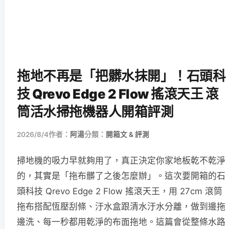
拖地不再是「把髒水抹開」！石頭科
技 Qrevo Edge 2 Flow 搖滾天王 滾
筒活水掃拖機器人開箱評測
2026/8/4
作者：
阿湯
分類：
開箱文 & 評測
掃地機的吸力早就夠用了，真正決定你家地板乾不乾淨
的，其實是「拖布髒了之後怎麼辦」。這次要開箱的石
頭科技 Qrevo Edge 2 Flow 搖滾天王，用 27cm 滾筒
拖布搭配恆壓刮條、汙水盒跟清水汙水分離，做到邊拖
邊洗、每一秒都用乾淨的布面拖地。這篇會從整條水路