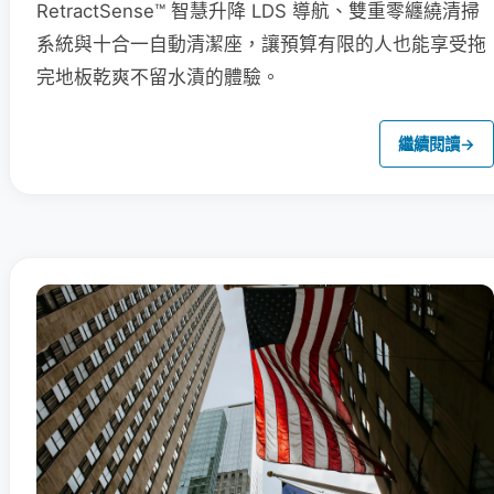
RetractSense™ 智慧升降 LDS 導航、雙重零纏繞清掃
系統與十合一自動清潔座，讓預算有限的人也能享受拖
完地板乾爽不留水漬的體驗。
繼續閱讀
→