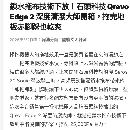
鎖水拖布技術下放！石頭科技 Qrevo
Edge 2 深度清潔大師開箱，拖完地
板赤腳踩也乾爽
2026/5/22
作者：
阿湯
分類：
開箱文 & 評測
掃拖機器人的拖地效果一直是消費者最在意的環節之
一，拖完地板殘留水漬、赤腳踩上去濕濕黏黏的體驗，
相信很多人都經歷過。上次開箱石頭科技旗艦機 Saros
20 Sonic 聲波騎士時，高頻震動搭配鎖水拖布帶來的
「即拖即乾」體驗讓不少人心動，但旗艦價格也讓一些
朋友猶豫，就有很多網友留言問有沒有更平價的選擇。
這次全台銷售第一掃地機器人品牌石頭科技推出的
Qrevo Edge 2 深度清潔大師，就是把鎖水拖布技術下
放到中階機種的答案，搭配 25,000Pa 吸力、