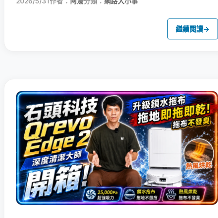
2026/5/31
作者：
阿湯
分類：
網路大小事
繼續閱讀
→