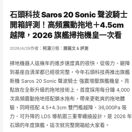
石頭科技 Saros 20 Sonic 聲波騎士
開箱評測！高頻震動拖地＋4.5cm
越障，2026 旗艦掃拖機皇一次看
2026/4/29
作者：
阿湯
分類：
開箱文 & 評測
掃地機器人這幾年的進步速度真的很快，從吸力、避障
到基座自清潔都已經很完整，今年石頭科技再推出旗艦
新機 Saros 20 Sonic 聲波騎士 強震增壓旗艦機皇，亮
點放在全新升級的拖地技術上，首度採用每分鐘 4,000
次高頻震動拖地搭配鎖水拖布，帶來更乾爽的拖地體
驗，同時搭配 4.5+4.3cm 雙門檻越障、36,000Pa 吸
力、可升降的 LDS 導航跟三重零纏繞設計，是 2026 年
石頭的年度旗艦，這次就完整開箱給大家看。