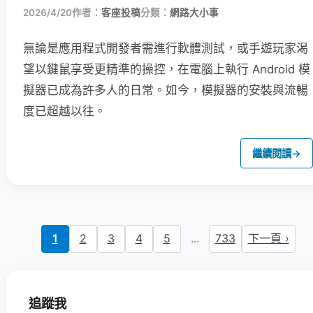
2026/4/20
作者：
客座投稿
分類：
網路大小事
無論是應用程式開發者需進行軟體測試，或手遊玩家渴
望以鍵鼠享受更精準的操控，在電腦上執行 Android 模
擬器已成為許多人的日常。如今，模擬器的安裝與流暢
度已超越以往。
繼續閱讀
→
1
2
3
4
5
...
733
下一頁 ›
追蹤我