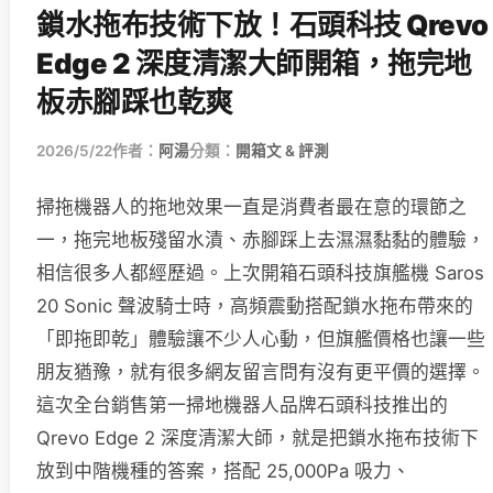
鎖水拖布技術下放！石頭科技 Qrevo
Edge 2 深度清潔大師開箱，拖完地
板赤腳踩也乾爽
2026/5/22
作者：
阿湯
分類：
開箱文 & 評測
掃拖機器人的拖地效果一直是消費者最在意的環節之
一，拖完地板殘留水漬、赤腳踩上去濕濕黏黏的體驗，
相信很多人都經歷過。上次開箱石頭科技旗艦機 Saros
20 Sonic 聲波騎士時，高頻震動搭配鎖水拖布帶來的
「即拖即乾」體驗讓不少人心動，但旗艦價格也讓一些
朋友猶豫，就有很多網友留言問有沒有更平價的選擇。
這次全台銷售第一掃地機器人品牌石頭科技推出的
Qrevo Edge 2 深度清潔大師，就是把鎖水拖布技術下
放到中階機種的答案，搭配 25,000Pa 吸力、