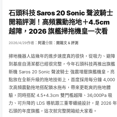
石頭科技 Saros 20 Sonic 聲波騎士
開箱評測！高頻震動拖地＋4.5cm
越障，2026 旗艦掃拖機皇一次看
2026/4/29
作者：
阿湯
分類：
開箱文 & 評測
掃地機器人這幾年的進步速度真的很快，從吸力、避障
到基座自清潔都已經很完整，今年石頭科技再推出旗艦
新機 Saros 20 Sonic 聲波騎士 強震增壓旗艦機皇，亮
點放在全新升級的拖地技術上，首度採用每分鐘 4,000
次高頻震動拖地搭配鎖水拖布，帶來更乾爽的拖地體
驗，同時搭配 4.5+4.3cm 雙門檻越障、36,000Pa 吸
力、可升降的 LDS 導航跟三重零纏繞設計，是 2026 年
石頭的年度旗艦，這次就完整開箱給大家看。