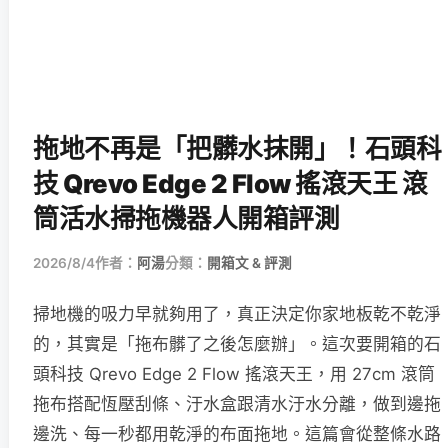
拖地不再是「把髒水抹開」！石頭科
技 Qrevo Edge 2 Flow 搖滾天王 滾
筒活水掃拖機器人開箱評測
2026/8/4
作者：
阿湯
分類：
開箱文 & 評測
掃地機的吸力早就夠用了，真正決定你家地板乾不乾淨
的，其實是「拖布髒了之後怎麼辦」。這次要開箱的石
頭科技 Qrevo Edge 2 Flow 搖滾天王，用 27cm 滾筒
拖布搭配恆壓刮條、汙水盒跟清水汙水分離，做到邊拖
邊洗、每一秒都用乾淨的布面拖地。這篇會從整條水路