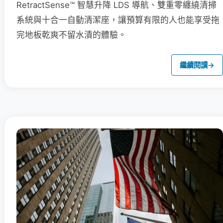
RetractSense™ 智慧升降 LDS 導航、雙重零纏繞清掃
系統與十合一自動清潔座，讓預算有限的人也能享受拖
完地板乾爽不留水漬的體驗。
繼續閱讀
→