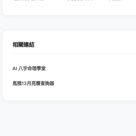
相關連結
AI 八字命理學堂
馬雅13月亮曆查詢器