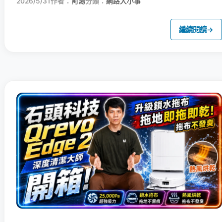
2026/5/31
作者：
阿湯
分類：
網路大小事
繼續閱讀
→