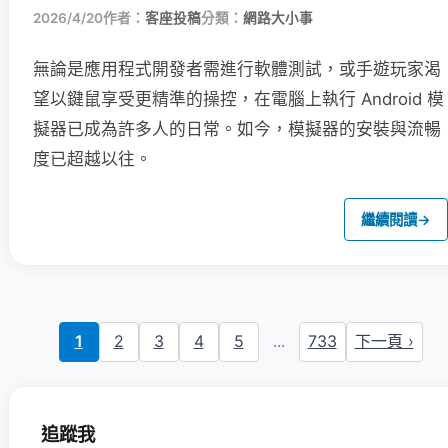
2026/4/20
作者：
客座投稿
分類：
網路大小事
無論是應用程式開發者需進行軟體測試，或手遊玩家渴
望以鍵鼠享受更精準的操控，在電腦上執行 Android 模
擬器已成為許多人的日常。如今，模擬器的安裝與流暢
度已超越以往。
繼續閱讀
→
1
2
3
4
5
...
733
下一頁 ›
追蹤我