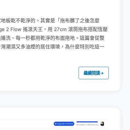
家地板乾不乾淨的，其實是「拖布髒了之後怎麼
e 2 Flow 搖滾天王，用 27cm 滾筒拖布搭配恆壓
拖邊洗、每一秒都用乾淨的布面拖地。這篇會從整
台灣潮濕又多油煙的居住環境，為什麼特別吃這一
繼續閱讀
→