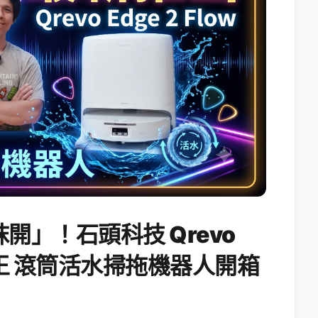
開」！石頭科技 Qrevo
搖滾天王 滾筒活水掃拖機器人開箱