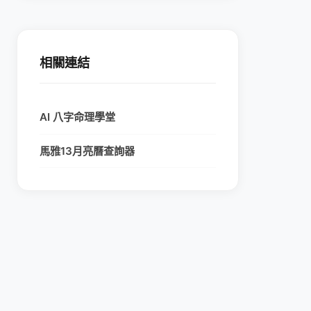
相關連結
AI 八字命理學堂
馬雅13月亮曆查詢器