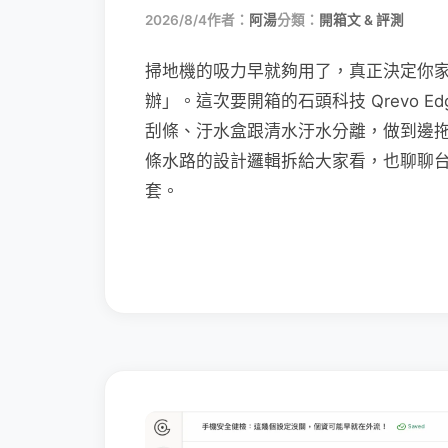
2026/8/4
作者：
阿湯
分類：
開箱文 & 評測
掃地機的吸力早就夠用了，真正決定你
辦」。這次要開箱的石頭科技 Qrevo Edg
刮條、汙水盒跟清水汙水分離，做到邊
條水路的設計邏輯拆給大家看，也聊聊
套。