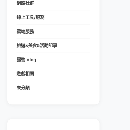
網路社群
線上工具/服務
雲端服務
旅遊&美食&活動記事
露營 Vlog
遊戲相關
未分類