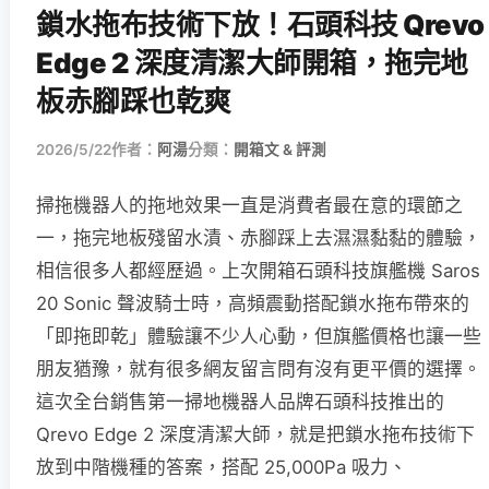
鎖水拖布技術下放！石頭科技 Qrevo
Edge 2 深度清潔大師開箱，拖完地
板赤腳踩也乾爽
2026/5/22
作者：
阿湯
分類：
開箱文 & 評測
掃拖機器人的拖地效果一直是消費者最在意的環節之
一，拖完地板殘留水漬、赤腳踩上去濕濕黏黏的體驗，
相信很多人都經歷過。上次開箱石頭科技旗艦機 Saros
20 Sonic 聲波騎士時，高頻震動搭配鎖水拖布帶來的
「即拖即乾」體驗讓不少人心動，但旗艦價格也讓一些
朋友猶豫，就有很多網友留言問有沒有更平價的選擇。
這次全台銷售第一掃地機器人品牌石頭科技推出的
Qrevo Edge 2 深度清潔大師，就是把鎖水拖布技術下
放到中階機種的答案，搭配 25,000Pa 吸力、