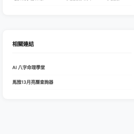
相關連結
AI 八字命理學堂
馬雅13月亮曆查詢器