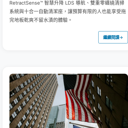
RetractSense™ 智慧升降 LDS 導航、雙重零纏繞清掃
系統與十合一自動清潔座，讓預算有限的人也能享受拖
完地板乾爽不留水漬的體驗。
繼續閱讀
→