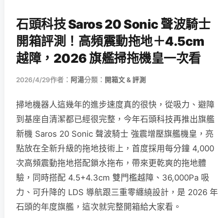
石頭科技 Saros 20 Sonic 聲波騎士
開箱評測！高頻震動拖地＋4.5cm
越障，2026 旗艦掃拖機皇一次看
2026/4/29
作者：
阿湯
分類：
開箱文 & 評測
掃地機器人這幾年的進步速度真的很快，從吸力、避障
到基座自清潔都已經很完整，今年石頭科技再推出旗艦
新機 Saros 20 Sonic 聲波騎士 強震增壓旗艦機皇，亮
點放在全新升級的拖地技術上，首度採用每分鐘 4,000
次高頻震動拖地搭配鎖水拖布，帶來更乾爽的拖地體
驗，同時搭配 4.5+4.3cm 雙門檻越障、36,000Pa 吸
力、可升降的 LDS 導航跟三重零纏繞設計，是 2026 年
石頭的年度旗艦，這次就完整開箱給大家看。