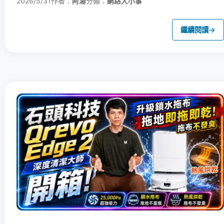
2026/5/31
作者：
阿湯
分類：
網路大小事
繼續閱讀
→