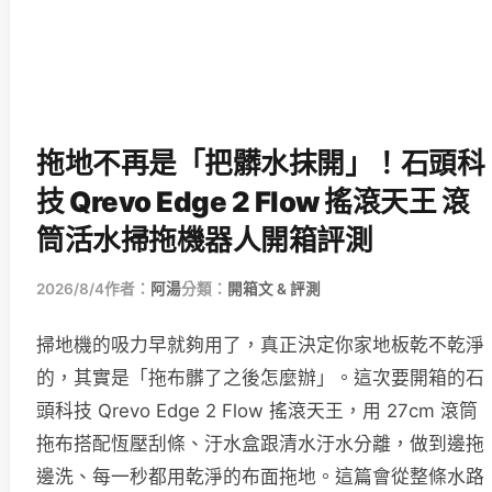
拖地不再是「把髒水抹開」！石頭科
技 Qrevo Edge 2 Flow 搖滾天王 滾
筒活水掃拖機器人開箱評測
2026/8/4
作者：
阿湯
分類：
開箱文 & 評測
掃地機的吸力早就夠用了，真正決定你家地板乾不乾淨
的，其實是「拖布髒了之後怎麼辦」。這次要開箱的石
頭科技 Qrevo Edge 2 Flow 搖滾天王，用 27cm 滾筒
拖布搭配恆壓刮條、汙水盒跟清水汙水分離，做到邊拖
邊洗、每一秒都用乾淨的布面拖地。這篇會從整條水路