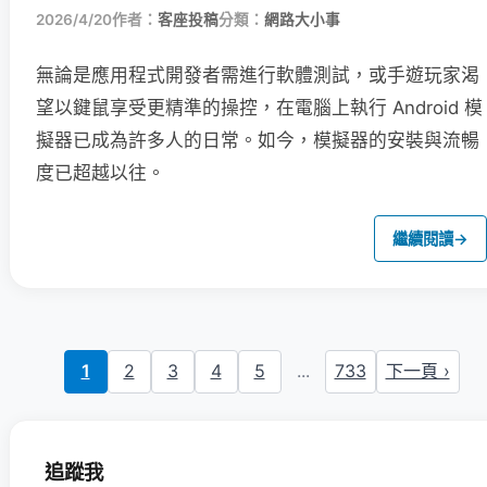
2026/4/20
作者：
客座投稿
分類：
網路大小事
無論是應用程式開發者需進行軟體測試，或手遊玩家渴
望以鍵鼠享受更精準的操控，在電腦上執行 Android 模
擬器已成為許多人的日常。如今，模擬器的安裝與流暢
度已超越以往。
繼續閱讀
→
1
2
3
4
5
...
733
下一頁 ›
追蹤我