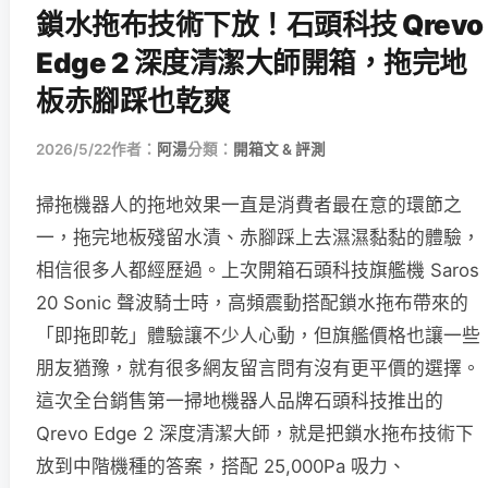
鎖水拖布技術下放！石頭科技 Qrevo
Edge 2 深度清潔大師開箱，拖完地
板赤腳踩也乾爽
2026/5/22
作者：
阿湯
分類：
開箱文 & 評測
掃拖機器人的拖地效果一直是消費者最在意的環節之
一，拖完地板殘留水漬、赤腳踩上去濕濕黏黏的體驗，
相信很多人都經歷過。上次開箱石頭科技旗艦機 Saros
20 Sonic 聲波騎士時，高頻震動搭配鎖水拖布帶來的
「即拖即乾」體驗讓不少人心動，但旗艦價格也讓一些
朋友猶豫，就有很多網友留言問有沒有更平價的選擇。
這次全台銷售第一掃地機器人品牌石頭科技推出的
Qrevo Edge 2 深度清潔大師，就是把鎖水拖布技術下
放到中階機種的答案，搭配 25,000Pa 吸力、