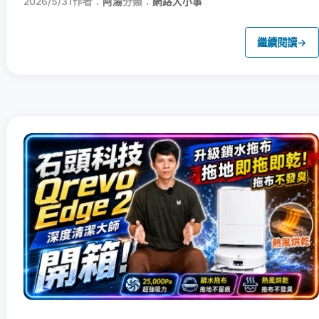
2026/5/31
作者：
阿湯
分類：
網路大小事
繼續閱讀
→