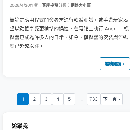
2026/4/20
作者：
客座投稿
分類：
網路大小事
無論是應用程式開發者需進行軟體測試，或手遊玩家渴
望以鍵鼠享受更精準的操控，在電腦上執行 Android 模
擬器已成為許多人的日常。如今，模擬器的安裝與流暢
度已超越以往。
繼續閱讀
→
1
2
3
4
5
...
733
下一頁 ›
追蹤我