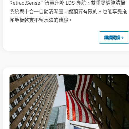
RetractSense™ 智慧升降 LDS 導航、雙重零纏繞清掃
系統與十合一自動清潔座，讓預算有限的人也能享受拖
完地板乾爽不留水漬的體驗。
繼續閱讀
→