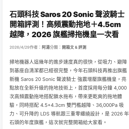
石頭科技 Saros 20 Sonic 聲波騎士
開箱評測！高頻震動拖地＋4.5cm
越障，2026 旗艦掃拖機皇一次看
2026/4/29
作者：
阿湯
分類：
開箱文 & 評測
掃地機器人這幾年的進步速度真的很快，從吸力、避障
到基座自清潔都已經很完整，今年石頭科技再推出旗艦
新機 Saros 20 Sonic 聲波騎士 強震增壓旗艦機皇，亮
點放在全新升級的拖地技術上，首度採用每分鐘 4,000
次高頻震動拖地搭配鎖水拖布，帶來更乾爽的拖地體
驗，同時搭配 4.5+4.3cm 雙門檻越障、36,000Pa 吸
力、可升降的 LDS 導航跟三重零纏繞設計，是 2026 年
石頭的年度旗艦，這次就完整開箱給大家看。