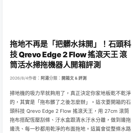
拖地不再是「把髒水抹開」！石頭科
技 Qrevo Edge 2 Flow 搖滾天王 滾
筒活水掃拖機器人開箱評測
2026/8/4
作者：
阿湯
分類：
開箱文 & 評測
掃地機的吸力早就夠用了，真正決定你家地板乾不乾淨
的，其實是「拖布髒了之後怎麼辦」。這次要開箱的石
頭科技 Qrevo Edge 2 Flow 搖滾天王，用 27cm 滾筒
拖布搭配恆壓刮條、汙水盒跟清水汙水分離，做到邊拖
邊洗、每一秒都用乾淨的布面拖地。這篇會從整條水路