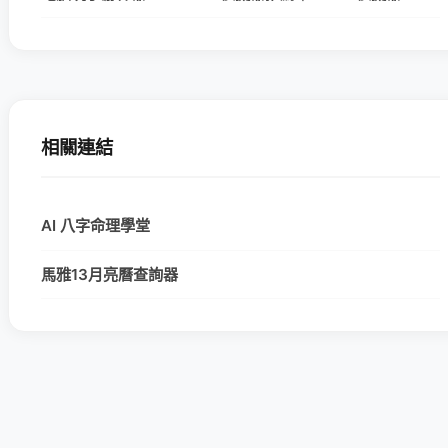
相關連結
AI 八字命理學堂
馬雅13月亮曆查詢器