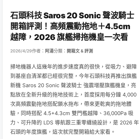
石頭科技 Saros 20 Sonic 聲波騎士
開箱評測！高頻震動拖地＋4.5cm
越障，2026 旗艦掃拖機皇一次看
2026/4/29
作者：
阿湯
分類：
開箱文 & 評測
掃地機器人這幾年的進步速度真的很快，從吸力、避障
到基座自清潔都已經很完整，今年石頭科技再推出旗艦
新機 Saros 20 Sonic 聲波騎士 強震增壓旗艦機皇，亮
點放在全新升級的拖地技術上，首度採用每分鐘 4,000
次高頻震動拖地搭配鎖水拖布，帶來更乾爽的拖地體
驗，同時搭配 4.5+4.3cm 雙門檻越障、36,000Pa 吸
力、可升降的 LDS 導航跟三重零纏繞設計，是 2026 年
石頭的年度旗艦，這次就完整開箱給大家看。