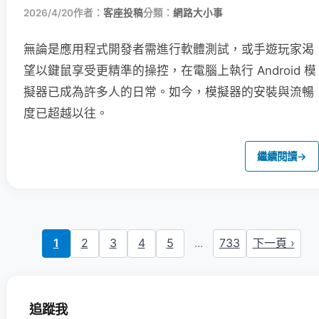
2026/4/20
作者：
客座投稿
分類：
網路大小事
無論是應用程式開發者需進行軟體測試，或手遊玩家渴
望以鍵鼠享受更精準的操控，在電腦上執行 Android 模
擬器已成為許多人的日常。如今，模擬器的安裝與流暢
度已超越以往。
繼續閱讀
→
1
2
3
4
5
...
733
下一頁 ›
追蹤我