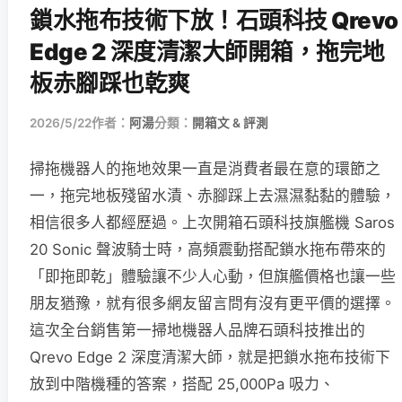
鎖水拖布技術下放！石頭科技 Qrevo
Edge 2 深度清潔大師開箱，拖完地
板赤腳踩也乾爽
2026/5/22
作者：
阿湯
分類：
開箱文 & 評測
掃拖機器人的拖地效果一直是消費者最在意的環節之
一，拖完地板殘留水漬、赤腳踩上去濕濕黏黏的體驗，
相信很多人都經歷過。上次開箱石頭科技旗艦機 Saros
20 Sonic 聲波騎士時，高頻震動搭配鎖水拖布帶來的
「即拖即乾」體驗讓不少人心動，但旗艦價格也讓一些
朋友猶豫，就有很多網友留言問有沒有更平價的選擇。
這次全台銷售第一掃地機器人品牌石頭科技推出的
Qrevo Edge 2 深度清潔大師，就是把鎖水拖布技術下
放到中階機種的答案，搭配 25,000Pa 吸力、