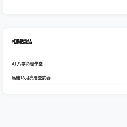
相關連結
AI 八字命理學堂
馬雅13月亮曆查詢器