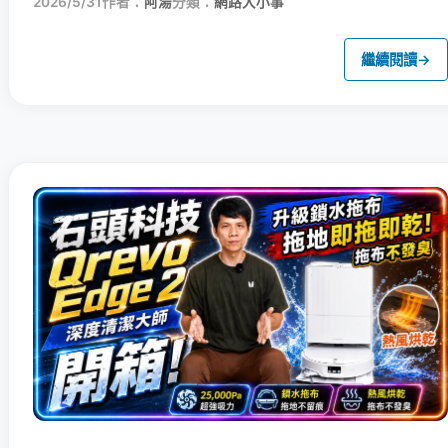
2026/5/31
作者：
阿湯
分類：
網路大小事
繼續閱讀
→