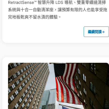
RetractSense™ 智慧升降 LDS 導航、雙重零纏繞清掃
系統與十合一自動清潔座，讓預算有限的人也能享受拖
完地板乾爽不留水漬的體驗。
繼續閱讀
→