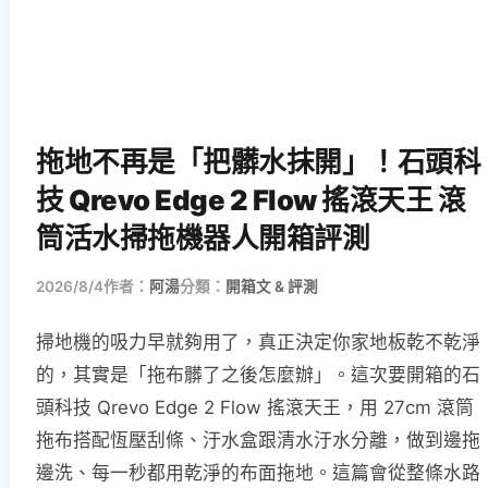
拖地不再是「把髒水抹開」！石頭科
技 Qrevo Edge 2 Flow 搖滾天王 滾
筒活水掃拖機器人開箱評測
2026/8/4
作者：
阿湯
分類：
開箱文 & 評測
掃地機的吸力早就夠用了，真正決定你家地板乾不乾淨
的，其實是「拖布髒了之後怎麼辦」。這次要開箱的石
頭科技 Qrevo Edge 2 Flow 搖滾天王，用 27cm 滾筒
拖布搭配恆壓刮條、汙水盒跟清水汙水分離，做到邊拖
邊洗、每一秒都用乾淨的布面拖地。這篇會從整條水路