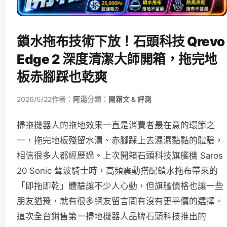
鎖水拖布技術下放！石頭科技 Qrevo
Edge 2 深度清潔大師開箱，拖完地
板赤腳踩也乾爽
2026/5/22
作者：
阿湯
分類：
開箱文 & 評測
掃拖機器人的拖地效果一直是消費者最在意的環節之
一，拖完地板殘留水漬、赤腳踩上去濕濕黏黏的體驗，
相信很多人都經歷過。上次開箱石頭科技旗艦機 Saros
20 Sonic 聲波騎士時，高頻震動搭配鎖水拖布帶來的
「即拖即乾」體驗讓不少人心動，但旗艦價格也讓一些
朋友猶豫，就有很多網友留言問有沒有更平價的選擇。
這次全台銷售第一掃地機器人品牌石頭科技推出的