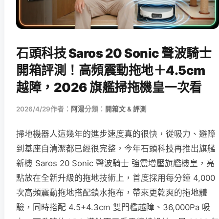
石頭科技 Saros 20 Sonic 聲波騎士
開箱評測！高頻震動拖地＋4.5cm
越障，2026 旗艦掃拖機皇一次看
2026/4/29
作者：
阿湯
分類：
開箱文 & 評測
掃地機器人這幾年的進步速度真的很快，從吸力、避障
到基座自清潔都已經很完整，今年石頭科技再推出旗艦
新機 Saros 20 Sonic 聲波騎士 強震增壓旗艦機皇，亮
點放在全新升級的拖地技術上，首度採用每分鐘 4,000
次高頻震動拖地搭配鎖水拖布，帶來更乾爽的拖地體
驗，同時搭配 4.5+4.3cm 雙門檻越障、36,000Pa 吸