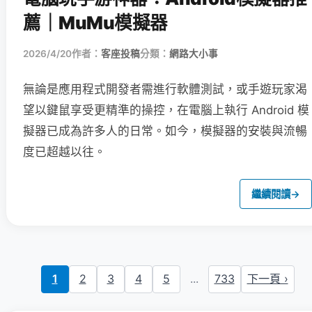
薦｜MuMu模擬器
2026/4/20
作者：
客座投稿
分類：
網路大小事
無論是應用程式開發者需進行軟體測試，或手遊玩家渴
望以鍵鼠享受更精準的操控，在電腦上執行 Android 模
擬器已成為許多人的日常。如今，模擬器的安裝與流暢
度已超越以往。
繼續閱讀
→
1
2
3
4
5
...
733
下一頁 ›