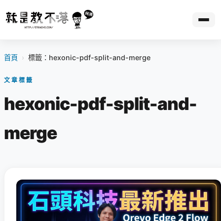
首頁
›
標籤：hexonic-pdf-split-and-merge
文章標籤
hexonic-pdf-split-and-
merge