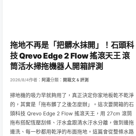
拖地不再是「把髒水抹開」！石頭科
技 Qrevo Edge 2 Flow 搖滾天王 滾
筒活水掃拖機器人開箱評測
2026/8/4
作者：
阿湯
分類：
開箱文 & 評測
掃地機的吸力早就夠用了，真正決定你家地板乾不乾淨
的，其實是「拖布髒了之後怎麼辦」。這次要開箱的石
頭科技 Qrevo Edge 2 Flow 搖滾天王，用 27cm 滾筒
拖布搭配恆壓刮條、汙水盒跟清水汙水分離，做到邊拖
邊洗、每一秒都用乾淨的布面拖地。這篇會從整條水路