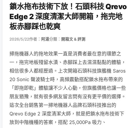
鎖水拖布技術下放！石頭科技 Qrevo
Edge 2 深度清潔大師開箱，拖完地
板赤腳踩也乾爽
2026/5/22
作者：
阿湯
分類：
開箱文 & 評測
掃拖機器人的拖地效果一直是消費者最在意的環節之
一，拖完地板殘留水漬、赤腳踩上去濕濕黏黏的體驗，
相信很多人都經歷過。上次開箱石頭科技旗艦機 Saros
20 Sonic 聲波騎士時，高頻震動搭配鎖水拖布帶來的
「即拖即乾」體驗讓不少人心動，但旗艦價格也讓一些
朋友猶豫，就有很多網友留言問有沒有更平價的選擇。
這次全台銷售第一掃地機器人品牌石頭科技推出的
Qrevo Edge 2 深度清潔大師，就是把鎖水拖布技術下
放到中階機種的答案，搭配 25,000Pa 吸力、