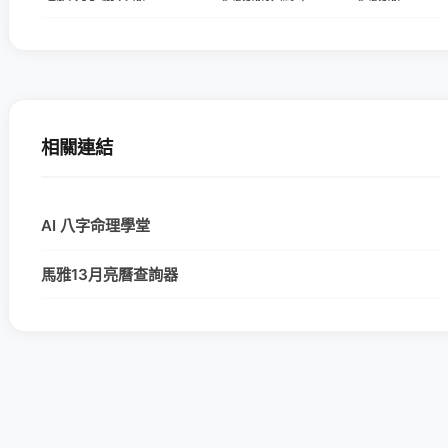
相關連結
AI 八字命理學堂
馬雅13月亮曆查詢器