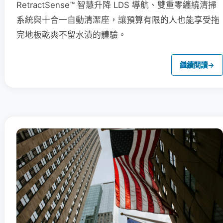
RetractSense™ 智慧升降 LDS 導航、雙重零纏繞清掃
系統與十合一自動清潔座，讓預算有限的人也能享受拖
完地板乾爽不留水漬的體驗。
繼續閱讀
→