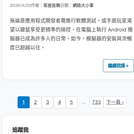
2026/4/20
作者：
客座投稿
分類：
網路大小事
無論是應用程式開發者需進行軟體測試，或手遊玩家渴
望以鍵鼠享受更精準的操控，在電腦上執行 Android 模
擬器已成為許多人的日常。如今，模擬器的安裝與流暢
度已超越以往。
繼續閱讀
→
1
2
3
4
5
...
733
下一頁 ›
追蹤我