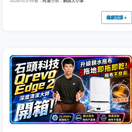
2026/5/31
作者：
阿湯
分類：
網路大小事
繼續閱讀
→