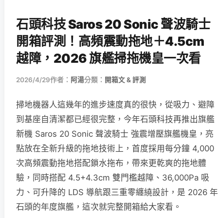
石頭科技 Saros 20 Sonic 聲波騎士
開箱評測！高頻震動拖地＋4.5cm
越障，2026 旗艦掃拖機皇一次看
2026/4/29
作者：
阿湯
分類：
開箱文 & 評測
掃地機器人這幾年的進步速度真的很快，從吸力、避障
到基座自清潔都已經很完整，今年石頭科技再推出旗艦
新機 Saros 20 Sonic 聲波騎士 強震增壓旗艦機皇，亮
點放在全新升級的拖地技術上，首度採用每分鐘 4,000
次高頻震動拖地搭配鎖水拖布，帶來更乾爽的拖地體
驗，同時搭配 4.5+4.3cm 雙門檻越障、36,000Pa 吸
力、可升降的 LDS 導航跟三重零纏繞設計，是 2026 年
石頭的年度旗艦，這次就完整開箱給大家看。