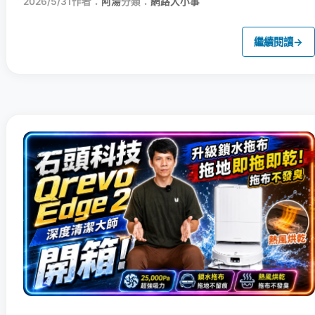
2026/5/31
作者：
阿湯
分類：
網路大小事
繼續閱讀
→