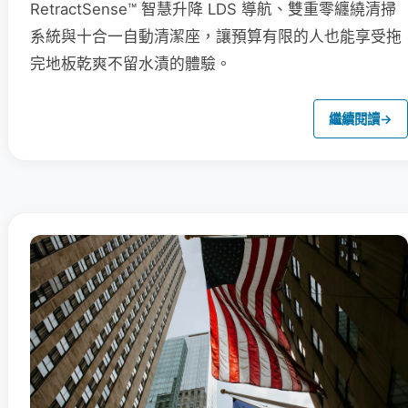
RetractSense™ 智慧升降 LDS 導航、雙重零纏繞清掃
系統與十合一自動清潔座，讓預算有限的人也能享受拖
完地板乾爽不留水漬的體驗。
繼續閱讀
→