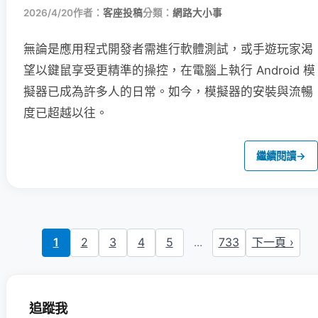
2026/4/20
作者：
客座投稿
分類：
網路大小事
無論是應用程式開發者需進行軟體測試，或手遊玩家渴
望以鍵鼠享受更精準的操控，在電腦上執行 Android 模
擬器已成為許多人的日常。如今，模擬器的安裝與流暢
度已超越以往。
繼續閱讀
→
1
2
3
4
5
...
733
下一頁 ›
追蹤我