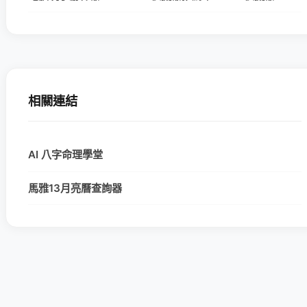
相關連結
AI 八字命理學堂
馬雅13月亮曆查詢器