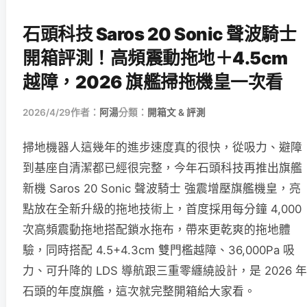
石頭科技 Saros 20 Sonic 聲波騎士
開箱評測！高頻震動拖地＋4.5cm
越障，2026 旗艦掃拖機皇一次看
2026/4/29
作者：
阿湯
分類：
開箱文 & 評測
掃地機器人這幾年的進步速度真的很快，從吸力、避障
到基座自清潔都已經很完整，今年石頭科技再推出旗艦
新機 Saros 20 Sonic 聲波騎士 強震增壓旗艦機皇，亮
點放在全新升級的拖地技術上，首度採用每分鐘 4,000
次高頻震動拖地搭配鎖水拖布，帶來更乾爽的拖地體
驗，同時搭配 4.5+4.3cm 雙門檻越障、36,000Pa 吸
力、可升降的 LDS 導航跟三重零纏繞設計，是 2026 年
石頭的年度旗艦，這次就完整開箱給大家看。