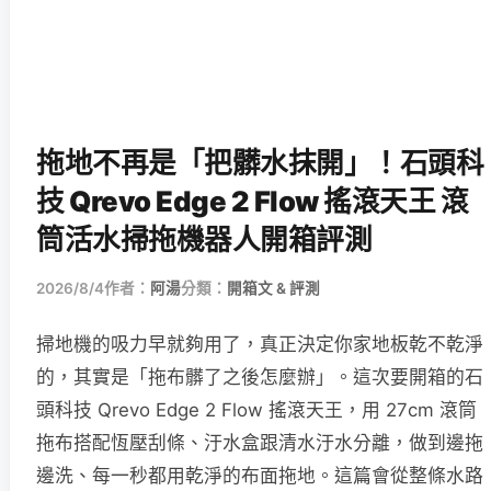
拖地不再是「把髒水抹開」！石頭科
技 Qrevo Edge 2 Flow 搖滾天王 滾
筒活水掃拖機器人開箱評測
2026/8/4
作者：
阿湯
分類：
開箱文 & 評測
掃地機的吸力早就夠用了，真正決定你家地板乾不乾淨
的，其實是「拖布髒了之後怎麼辦」。這次要開箱的石
頭科技 Qrevo Edge 2 Flow 搖滾天王，用 27cm 滾筒
拖布搭配恆壓刮條、汙水盒跟清水汙水分離，做到邊拖
邊洗、每一秒都用乾淨的布面拖地。這篇會從整條水路