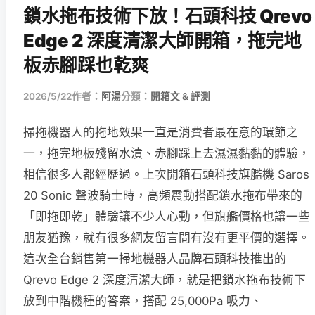
鎖水拖布技術下放！石頭科技 Qrevo
Edge 2 深度清潔大師開箱，拖完地
板赤腳踩也乾爽
2026/5/22
作者：
阿湯
分類：
開箱文 & 評測
掃拖機器人的拖地效果一直是消費者最在意的環節之
一，拖完地板殘留水漬、赤腳踩上去濕濕黏黏的體驗，
相信很多人都經歷過。上次開箱石頭科技旗艦機 Saros
20 Sonic 聲波騎士時，高頻震動搭配鎖水拖布帶來的
「即拖即乾」體驗讓不少人心動，但旗艦價格也讓一些
朋友猶豫，就有很多網友留言問有沒有更平價的選擇。
這次全台銷售第一掃地機器人品牌石頭科技推出的
Qrevo Edge 2 深度清潔大師，就是把鎖水拖布技術下
放到中階機種的答案，搭配 25,000Pa 吸力、