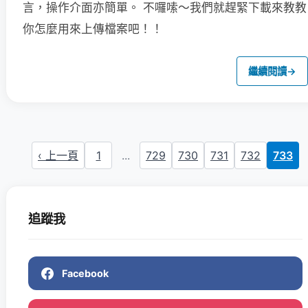
言，操作介面亦簡單。
不囉嗦～我們就趕緊下載來教教
你怎麼用來上傳檔案吧！！
繼續閱讀
→
‹ 上一頁
1
...
729
730
731
732
733
追蹤我
Facebook