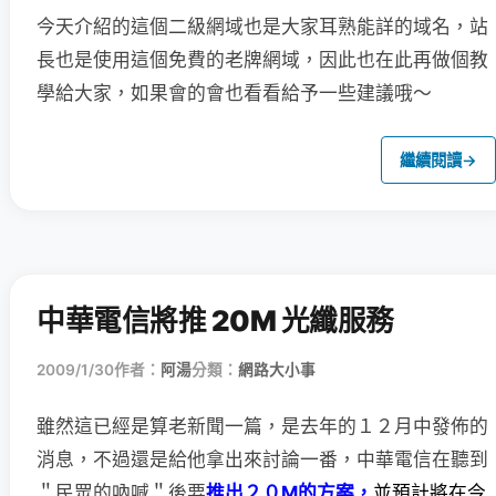
今天介紹的這個二級網域也是大家耳熟能詳的域名，站
長也是使用這個免費的老牌網域，因此也在此再做個教
學給大家，如果會的會也看看給予一些建議哦～
繼續閱讀
→
中華電信將推 20M 光纖服務
2009/1/30
作者：
阿湯
分類：
網路大小事
雖然這已經是算老新聞一篇，是去年的１２月中發佈的
消息，
不過還是給他拿出來討論一番，中華電信在聽到
＂民眾的吶喊＂後要
推出２０M的方案，
並預計將在今