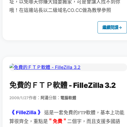
址，以免哪天你賺大錢要搬家，可是會讓人找不到你
哦！在這邊站長以二級域名CO.CC做為教學參照
繼續閱讀
→
免費的ＦＴＰ軟體 - FilleZilla 3.2
2009/1/27
作者：
阿湯
分類：
電腦軟體
《 FilleZilla 》
這是一套免費的FTP軟體，基本上功能
＂免費＂
二個字，
而且支援多國語
算很齊全，重點是