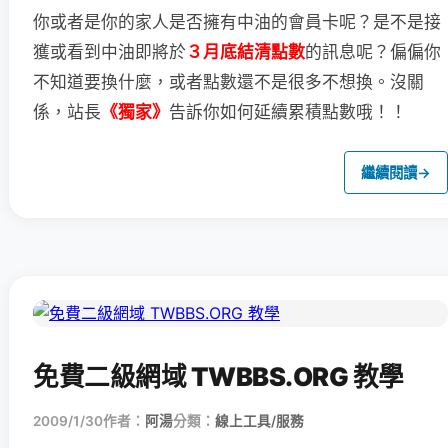
你或者是你的家人是否擁有中油的會員卡呢？
是不是接
獲或看到中油即將於
３月底結清點數
的訊息呢？
偏偏你
不知道要換什麼，或者點數還不是很多不想換。
沒關
係，站長
《獨家》
告訴你如何延續累積點數哦！！
繼續閱讀
→
免費二級網域 TWBBS.ORG 教學
2009/1/30
作者：
阿湯
分類：
線上工具/服務