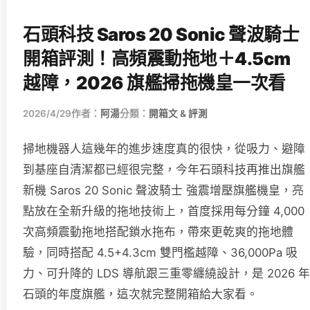
石頭科技 Saros 20 Sonic 聲波騎士
開箱評測！高頻震動拖地＋4.5cm
越障，2026 旗艦掃拖機皇一次看
2026/4/29
作者：
阿湯
分類：
開箱文 & 評測
掃地機器人這幾年的進步速度真的很快，從吸力、避障
到基座自清潔都已經很完整，今年石頭科技再推出旗艦
新機 Saros 20 Sonic 聲波騎士 強震增壓旗艦機皇，亮
點放在全新升級的拖地技術上，首度採用每分鐘 4,000
次高頻震動拖地搭配鎖水拖布，帶來更乾爽的拖地體
驗，同時搭配 4.5+4.3cm 雙門檻越障、36,000Pa 吸
力、可升降的 LDS 導航跟三重零纏繞設計，是 2026 年
石頭的年度旗艦，這次就完整開箱給大家看。