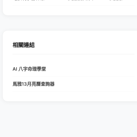
相關連結
AI 八字命理學堂
馬雅13月亮曆查詢器