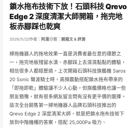
鎖水拖布技術下放！石頭科技 Qrevo
Edge 2 深度清潔大師開箱，拖完地
板赤腳踩也乾爽
2026/5/22
作者：
阿湯
分類：
開箱文 & 評測
掃拖機器人的拖地效果一直是消費者最在意的環節之
一，拖完地板殘留水漬、赤腳踩上去濕濕黏黏的體驗，
相信很多人都經歷過。上次開箱石頭科技旗艦機 Saros
20 Sonic 聲波騎士時，高頻震動搭配鎖水拖布帶來的
「即拖即乾」體驗讓不少人心動，但旗艦價格也讓一些
朋友猶豫，就有很多網友留言問有沒有更平價的選擇。
這次全台銷售第一掃地機器人品牌石頭科技推出的
Qrevo Edge 2 深度清潔大師，就是把鎖水拖布技術下
放到中階機種的答案，搭配 25,000Pa 吸力、