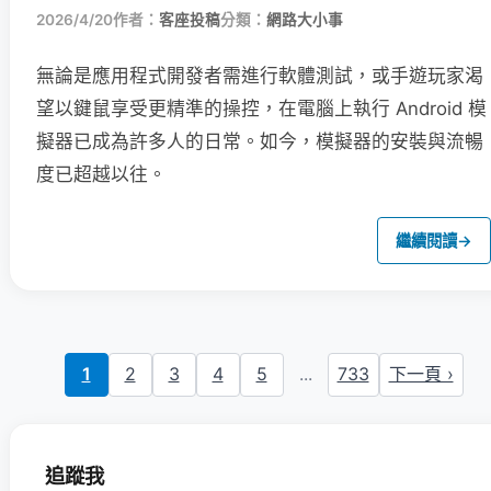
2026/4/20
作者：
客座投稿
分類：
網路大小事
無論是應用程式開發者需進行軟體測試，或手遊玩家渴
望以鍵鼠享受更精準的操控，在電腦上執行 Android 模
擬器已成為許多人的日常。如今，模擬器的安裝與流暢
度已超越以往。
繼續閱讀
→
1
2
3
4
5
...
733
下一頁 ›
追蹤我