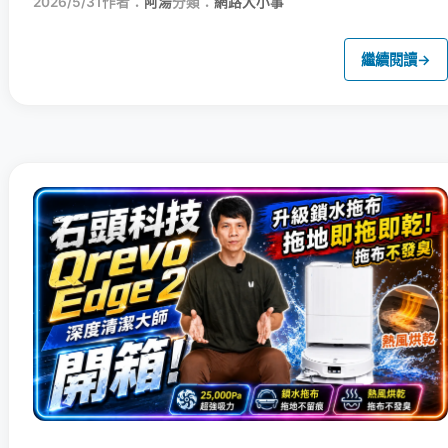
2026/5/31
作者：
阿湯
分類：
網路大小事
繼續閱讀
→