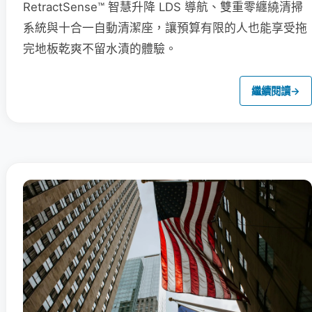
RetractSense™ 智慧升降 LDS 導航、雙重零纏繞清掃
系統與十合一自動清潔座，讓預算有限的人也能享受拖
完地板乾爽不留水漬的體驗。
繼續閱讀
→