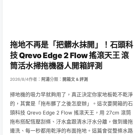
拖地不再是「把髒水抹開」！石頭科
技 Qrevo Edge 2 Flow 搖滾天王 滾
筒活水掃拖機器人開箱評測
2026/8/4
作者：
阿湯
分類：
開箱文 & 評測
掃地機的吸力早就夠用了，真正決定你家地板乾不乾淨
的，其實是「拖布髒了之後怎麼辦」。這次要開箱的石
頭科技 Qrevo Edge 2 Flow 搖滾天王，用 27cm 滾筒
拖布搭配恆壓刮條、汙水盒跟清水汙水分離，做到邊拖
邊洗、每一秒都用乾淨的布面拖地。這篇會從整條水路