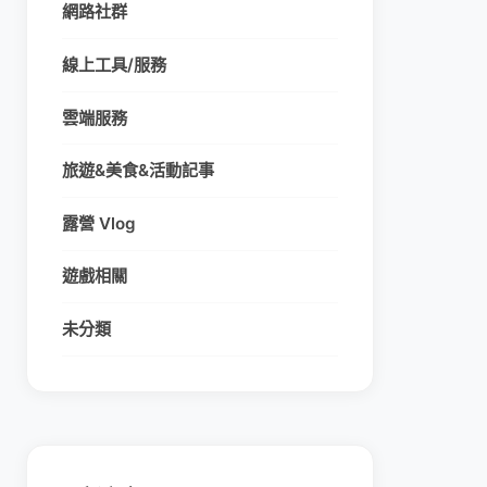
網路社群
線上工具/服務
雲端服務
旅遊&美食&活動記事
露營 Vlog
遊戲相關
未分類