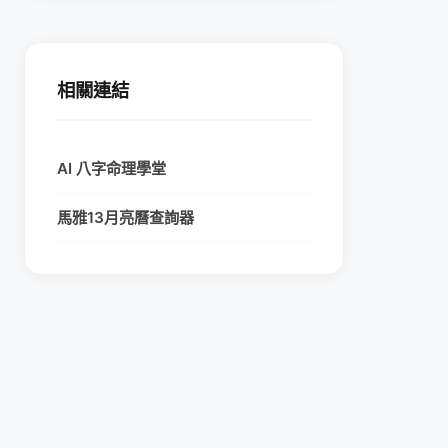
相關連結
AI 八字命理學堂
馬雅13月亮曆查詢器