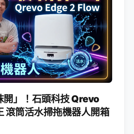
開」！石頭科技 Qrevo
搖滾天王 滾筒活水掃拖機器人開箱