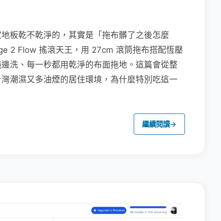
家地板乾不乾淨的，其實是「拖布髒了之後怎麼
e 2 Flow 搖滾天王，用 27cm 滾筒拖布搭配恆壓
拖邊洗、每一秒都用乾淨的布面拖地。這篇會從整
台灣潮濕又多油煙的居住環境，為什麼特別吃這一
繼續閱讀
→