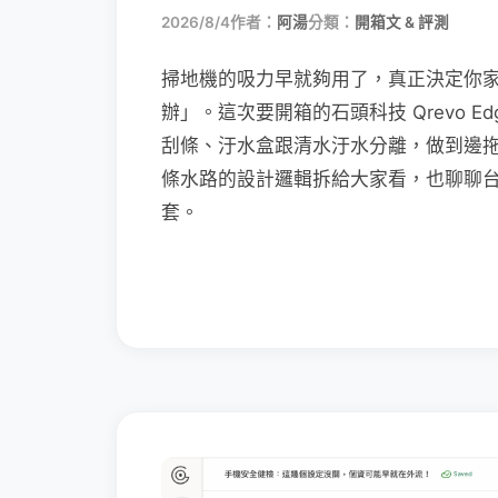
2026/8/4
作者：
阿湯
分類：
開箱文 & 評測
掃地機的吸力早就夠用了，真正決定你
辦」。這次要開箱的石頭科技 Qrevo Edg
刮條、汙水盒跟清水汙水分離，做到邊
條水路的設計邏輯拆給大家看，也聊聊
套。