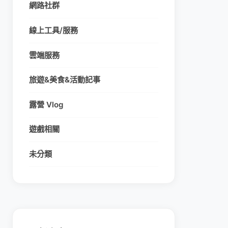
網路社群
線上工具/服務
雲端服務
旅遊&美食&活動記事
露營 Vlog
遊戲相關
未分類