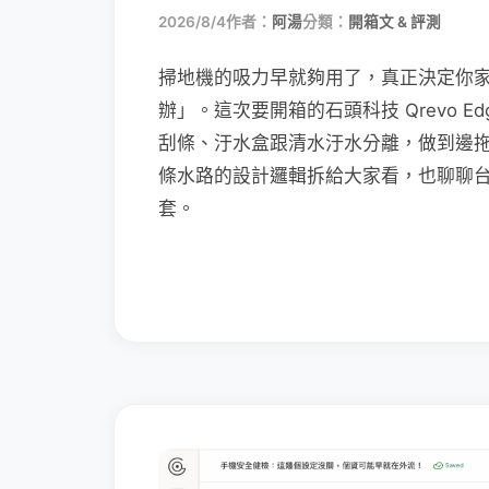
2026/8/4
作者：
阿湯
分類：
開箱文 & 評測
掃地機的吸力早就夠用了，真正決定你
辦」。這次要開箱的石頭科技 Qrevo Edg
刮條、汙水盒跟清水汙水分離，做到邊
條水路的設計邏輯拆給大家看，也聊聊
套。