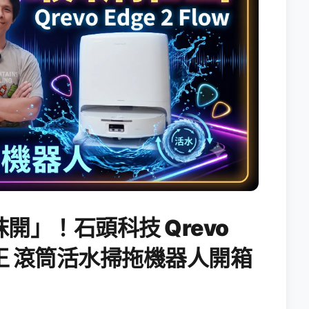
開」！石頭科技 Qrevo
搖滾天王 滾筒活水掃拖機器人開箱