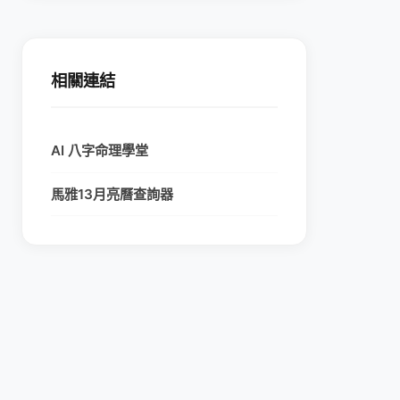
相關連結
AI 八字命理學堂
馬雅13月亮曆查詢器