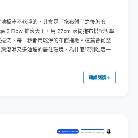
家地板乾不乾淨的，其實是「拖布髒了之後怎麼
e 2 Flow 搖滾天王，用 27cm 滾筒拖布搭配恆壓
拖邊洗、每一秒都用乾淨的布面拖地。這篇會從整
台灣潮濕又多油煙的居住環境，為什麼特別吃這一
繼續閱讀
→