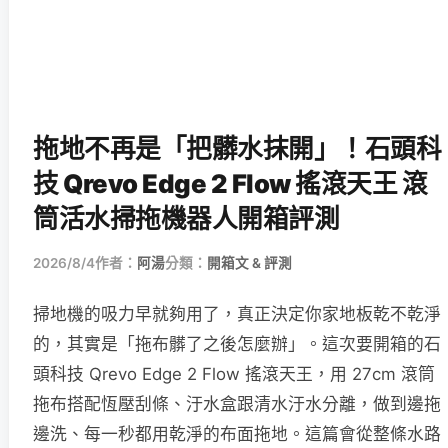
拖地不再是「把髒水抹開」！石頭科
技 Qrevo Edge 2 Flow 搖滾天王 滾
筒活水掃拖機器人開箱評測
2026/8/4
作者：
阿湯
分類：
開箱文 & 評測
掃地機的吸力早就夠用了，真正決定你家地板乾不乾淨
的，其實是「拖布髒了之後怎麼辦」。這次要開箱的石
頭科技 Qrevo Edge 2 Flow 搖滾天王，用 27cm 滾筒
拖布搭配恆壓刮條、汙水盒跟清水汙水分離，做到邊拖
邊洗、每一秒都用乾淨的布面拖地。這篇會從整條水路