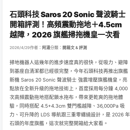
石頭科技 Saros 20 Sonic 聲波騎士
開箱評測！高頻震動拖地＋4.5cm
越障，2026 旗艦掃拖機皇一次看
2026/4/29
作者：
阿湯
分類：
開箱文 & 評測
掃地機器人這幾年的進步速度真的很快，從吸力、避障
到基座自清潔都已經很完整，今年石頭科技再推出旗艦
新機 Saros 20 Sonic 聲波騎士 強震增壓旗艦機皇，亮
點放在全新升級的拖地技術上，首度採用每分鐘 4,000
次高頻震動拖地搭配鎖水拖布，帶來更乾爽的拖地體
驗，同時搭配 4.5+4.3cm 雙門檻越障、36,000Pa 吸
力、可升降的 LDS 導航跟三重零纏繞設計，是 2026 年
石頭的年度旗艦，這次就完整開箱給大家看。