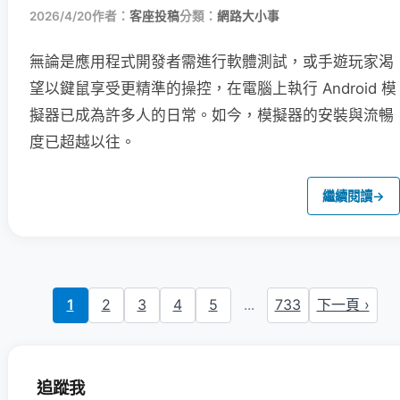
2026/4/20
作者：
客座投稿
分類：
網路大小事
無論是應用程式開發者需進行軟體測試，或手遊玩家渴
望以鍵鼠享受更精準的操控，在電腦上執行 Android 模
擬器已成為許多人的日常。如今，模擬器的安裝與流暢
度已超越以往。
繼續閱讀
→
1
2
3
4
5
...
733
下一頁 ›
追蹤我