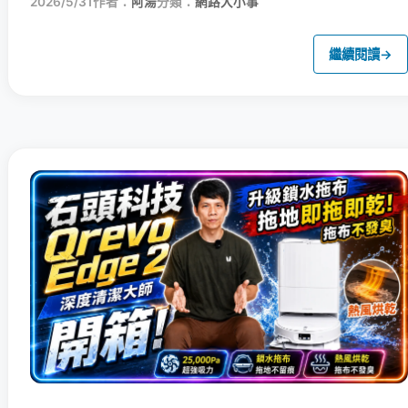
2026/5/31
作者：
阿湯
分類：
網路大小事
繼續閱讀
→