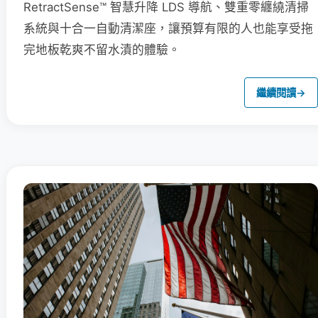
RetractSense™ 智慧升降 LDS 導航、雙重零纏繞清掃
系統與十合一自動清潔座，讓預算有限的人也能享受拖
完地板乾爽不留水漬的體驗。
繼續閱讀
→