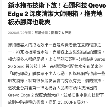
鎖水拖布技術下放！石頭科技 Qrevo
Edge 2 深度清潔大師開箱，拖完地
板赤腳踩也乾爽
2026/5/22
作者：
阿湯
分類：
開箱文 & 評測
掃拖機器人的拖地效果一直是消費者最在意的環節之
一，拖完地板殘留水漬、赤腳踩上去濕濕黏黏的體驗，
相信很多人都經歷過。上次開箱石頭科技旗艦機 Saros
20 Sonic 聲波騎士時，高頻震動搭配鎖水拖布帶來的
「即拖即乾」體驗讓不少人心動，但旗艦價格也讓一些
朋友猶豫，就有很多網友留言問有沒有更平價的選擇。
這次全台銷售第一掃地機器人品牌石頭科技推出的
Qrevo Edge 2 深度清潔大師，就是把鎖水拖布技術下
放到中階機種的答案，搭配 25,000Pa 吸力、