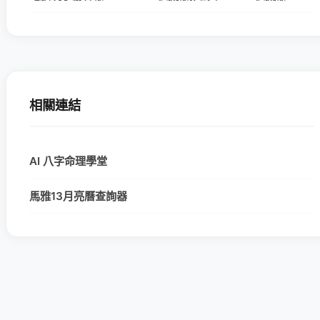
相關連結
AI 八字命理學堂
馬雅13月亮曆查詢器