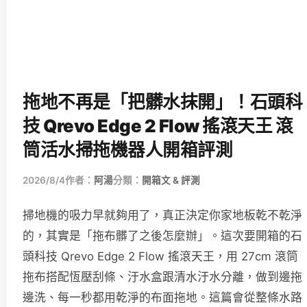
拖地不再是「把髒水抹開」！石頭科
技 Qrevo Edge 2 Flow 搖滾天王 滾
筒活水掃拖機器人開箱評測
2026/8/4
作者：
阿湯
分類：
開箱文 & 評測
掃地機的吸力早就夠用了，真正決定你家地板乾不乾淨
的，其實是「拖布髒了之後怎麼辦」。這次要開箱的石
頭科技 Qrevo Edge 2 Flow 搖滾天王，用 27cm 滾筒
拖布搭配恆壓刮條、汙水盒跟清水汙水分離，做到邊拖
邊洗、每一秒都用乾淨的布面拖地。這篇會從整條水路