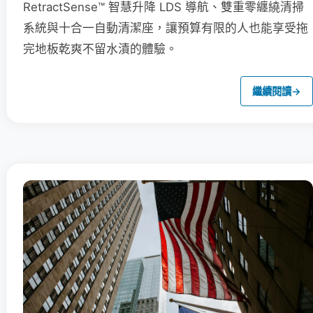
RetractSense™ 智慧升降 LDS 導航、雙重零纏繞清掃
系統與十合一自動清潔座，讓預算有限的人也能享受拖
完地板乾爽不留水漬的體驗。
繼續閱讀
→