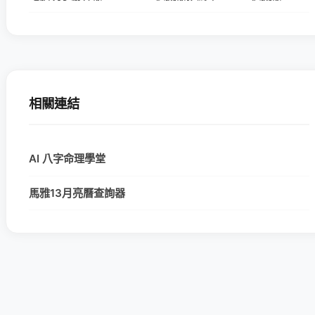
相關連結
AI 八字命理學堂
馬雅13月亮曆查詢器