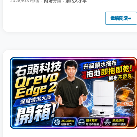
2026/5/31
作者：
阿湯
分類：
網路大小事
繼續閱讀
→