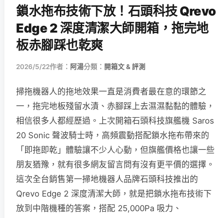
鎖水拖布技術下放！石頭科技 Qrevo
Edge 2 深度清潔大師開箱，拖完地
板赤腳踩也乾爽
2026/5/22
作者：
阿湯
分類：
開箱文 & 評測
掃拖機器人的拖地效果一直是消費者最在意的環節之
一，拖完地板殘留水漬、赤腳踩上去濕濕黏黏的體驗，
相信很多人都經歷過。上次開箱石頭科技旗艦機 Saros
20 Sonic 聲波騎士時，高頻震動搭配鎖水拖布帶來的
「即拖即乾」體驗讓不少人心動，但旗艦價格也讓一些
朋友猶豫，就有很多網友留言問有沒有更平價的選擇。
這次全台銷售第一掃地機器人品牌石頭科技推出的
Qrevo Edge 2 深度清潔大師，就是把鎖水拖布技術下
放到中階機種的答案，搭配 25,000Pa 吸力、