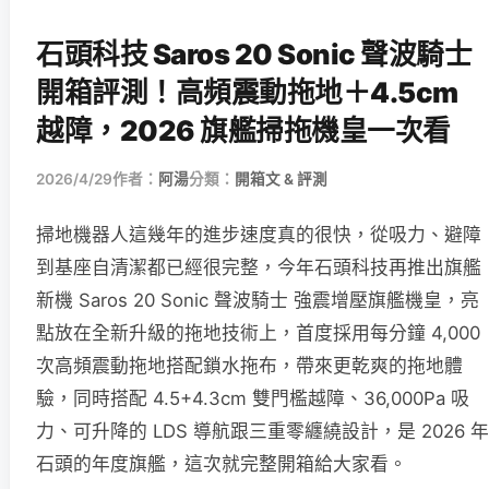
石頭科技 Saros 20 Sonic 聲波騎士
開箱評測！高頻震動拖地＋4.5cm
越障，2026 旗艦掃拖機皇一次看
2026/4/29
作者：
阿湯
分類：
開箱文 & 評測
掃地機器人這幾年的進步速度真的很快，從吸力、避障
到基座自清潔都已經很完整，今年石頭科技再推出旗艦
新機 Saros 20 Sonic 聲波騎士 強震增壓旗艦機皇，亮
點放在全新升級的拖地技術上，首度採用每分鐘 4,000
次高頻震動拖地搭配鎖水拖布，帶來更乾爽的拖地體
驗，同時搭配 4.5+4.3cm 雙門檻越障、36,000Pa 吸
力、可升降的 LDS 導航跟三重零纏繞設計，是 2026 年
石頭的年度旗艦，這次就完整開箱給大家看。