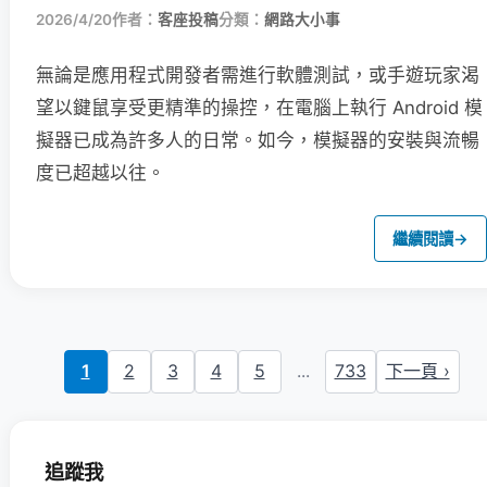
2026/4/20
作者：
客座投稿
分類：
網路大小事
無論是應用程式開發者需進行軟體測試，或手遊玩家渴
望以鍵鼠享受更精準的操控，在電腦上執行 Android 模
擬器已成為許多人的日常。如今，模擬器的安裝與流暢
度已超越以往。
繼續閱讀
→
1
2
3
4
5
...
733
下一頁 ›
追蹤我