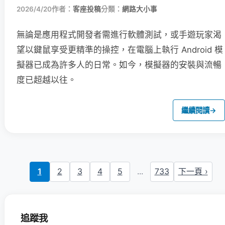
2026/4/20
作者：
客座投稿
分類：
網路大小事
無論是應用程式開發者需進行軟體測試，或手遊玩家渴
望以鍵鼠享受更精準的操控，在電腦上執行 Android 模
擬器已成為許多人的日常。如今，模擬器的安裝與流暢
度已超越以往。
繼續閱讀
→
1
2
3
4
5
...
733
下一頁 ›
追蹤我