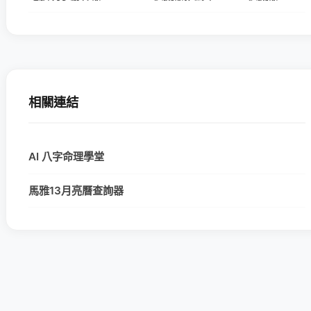
相關連結
AI 八字命理學堂
馬雅13月亮曆查詢器