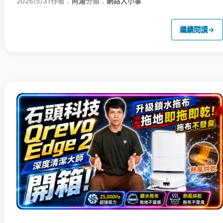
2026/5/31
作者：
阿湯
分類：
網路大小事
繼續閱讀
→