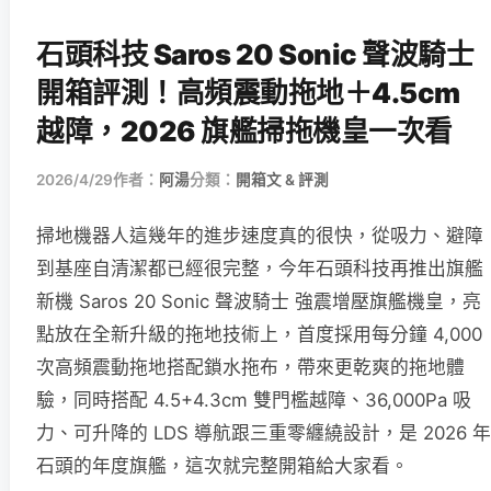
石頭科技 Saros 20 Sonic 聲波騎士
開箱評測！高頻震動拖地＋4.5cm
越障，2026 旗艦掃拖機皇一次看
2026/4/29
作者：
阿湯
分類：
開箱文 & 評測
掃地機器人這幾年的進步速度真的很快，從吸力、避障
到基座自清潔都已經很完整，今年石頭科技再推出旗艦
新機 Saros 20 Sonic 聲波騎士 強震增壓旗艦機皇，亮
點放在全新升級的拖地技術上，首度採用每分鐘 4,000
次高頻震動拖地搭配鎖水拖布，帶來更乾爽的拖地體
驗，同時搭配 4.5+4.3cm 雙門檻越障、36,000Pa 吸
力、可升降的 LDS 導航跟三重零纏繞設計，是 2026 年
石頭的年度旗艦，這次就完整開箱給大家看。