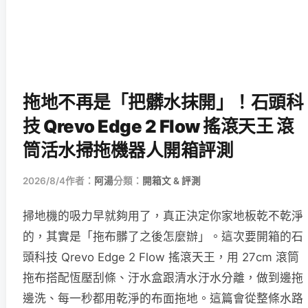
拖地不再是「把髒水抹開」！石頭科
技 Qrevo Edge 2 Flow 搖滾天王 滾
筒活水掃拖機器人開箱評測
2026/8/4
作者：
阿湯
分類：
開箱文 & 評測
掃地機的吸力早就夠用了，真正決定你家地板乾不乾淨
的，其實是「拖布髒了之後怎麼辦」。這次要開箱的石
頭科技 Qrevo Edge 2 Flow 搖滾天王，用 27cm 滾筒
拖布搭配恆壓刮條、汙水盒跟清水汙水分離，做到邊拖
邊洗、每一秒都用乾淨的布面拖地。這篇會從整條水路