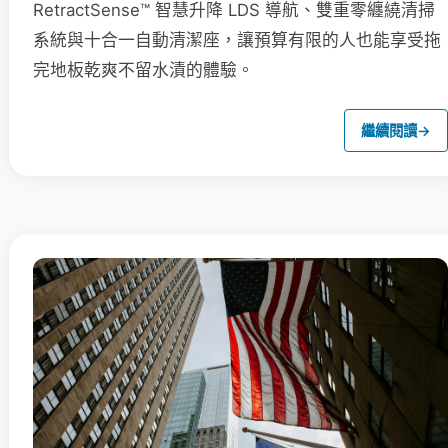
RetractSense™ 智慧升降 LDS 導航、雙重零纏繞清掃
系統與十合一自動清潔座，讓預算有限的人也能享受拖
完地板乾爽不留水漬的體驗。
繼續閱讀
→