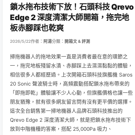
鎖水拖布技術下放！石頭科技 Qrevo
Edge 2 深度清潔大師開箱，拖完地
板赤腳踩也乾爽
2026/5/22
作者：
阿湯
分類：
開箱文 & 評測
掃拖機器人的拖地效果一直是消費者最在意的環節之
一，拖完地板殘留水漬、赤腳踩上去濕濕黏黏的體驗，
相信很多人都經歷過。上次開箱石頭科技旗艦機 Saros
20 Sonic 聲波騎士時，高頻震動搭配鎖水拖布帶來的
「即拖即乾」體驗讓不少人心動，但旗艦價格也讓一些
朋友猶豫，就有很多網友留言問有沒有更平價的選擇。
這次全台銷售第一掃地機器人品牌石頭科技推出的
Qrevo Edge 2 深度清潔大師，就是把鎖水拖布技術下
放到中階機種的答案，搭配 25,000Pa 吸力、