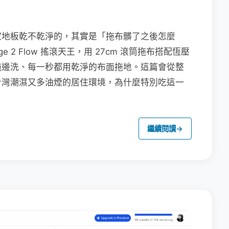
家地板乾不乾淨的，其實是「拖布髒了之後怎麼
e 2 Flow 搖滾天王，用 27cm 滾筒拖布搭配恆壓
拖邊洗、每一秒都用乾淨的布面拖地。這篇會從整
台灣潮濕又多油煙的居住環境，為什麼特別吃這一
繼續閱讀
→