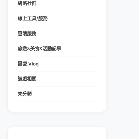
網路社群
線上工具/服務
雲端服務
旅遊&美食&活動記事
露營 Vlog
遊戲相關
未分類