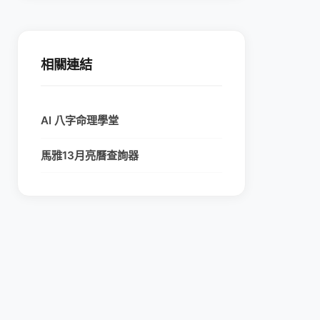
相關連結
AI 八字命理學堂
馬雅13月亮曆查詢器