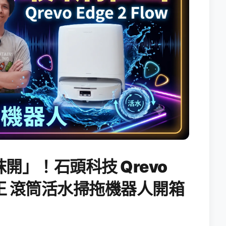
開」！石頭科技 Qrevo
搖滾天王 滾筒活水掃拖機器人開箱