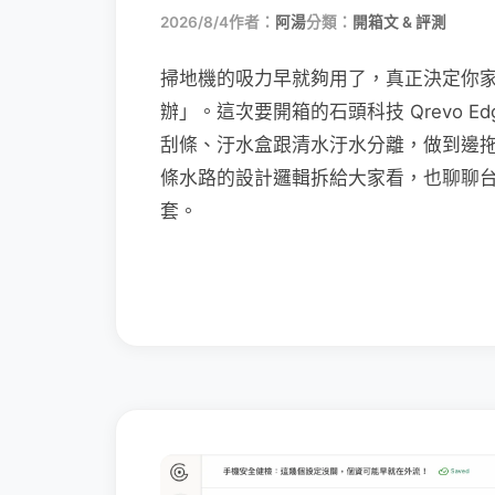
2026/8/4
作者：
阿湯
分類：
開箱文 & 評測
掃地機的吸力早就夠用了，真正決定你
辦」。這次要開箱的石頭科技 Qrevo Edg
刮條、汙水盒跟清水汙水分離，做到邊
條水路的設計邏輯拆給大家看，也聊聊
套。