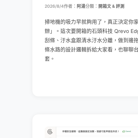
2026/8/4
作者：
阿湯
分類：
開箱文 & 評測
掃地機的吸力早就夠用了，真正決定你
辦」。這次要開箱的石頭科技 Qrevo Edg
刮條、汙水盒跟清水汙水分離，做到邊
條水路的設計邏輯拆給大家看，也聊聊
套。