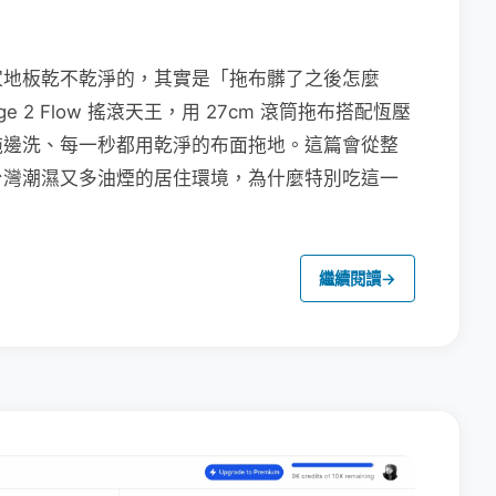
家地板乾不乾淨的，其實是「拖布髒了之後怎麼
e 2 Flow 搖滾天王，用 27cm 滾筒拖布搭配恆壓
拖邊洗、每一秒都用乾淨的布面拖地。這篇會從整
台灣潮濕又多油煙的居住環境，為什麼特別吃這一
繼續閱讀
→