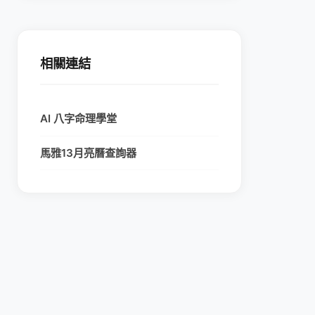
相關連結
AI 八字命理學堂
馬雅13月亮曆查詢器