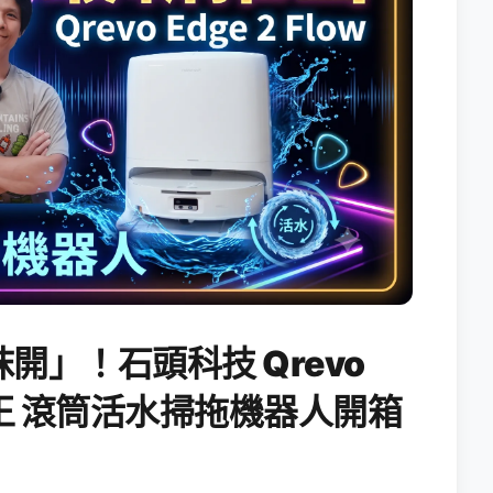
開」！石頭科技 Qrevo
搖滾天王 滾筒活水掃拖機器人開箱