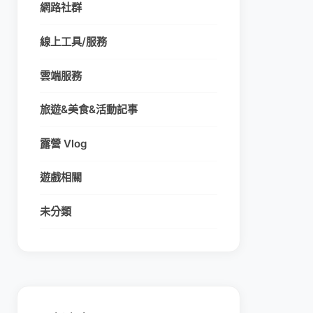
網路社群
線上工具/服務
雲端服務
旅遊&美食&活動記事
露營 Vlog
遊戲相關
未分類