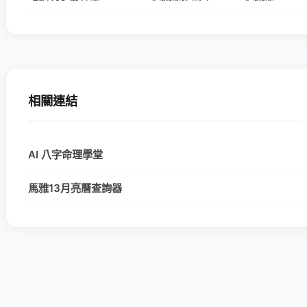
相關連結
AI 八字命理學堂
馬雅13月亮曆查詢器