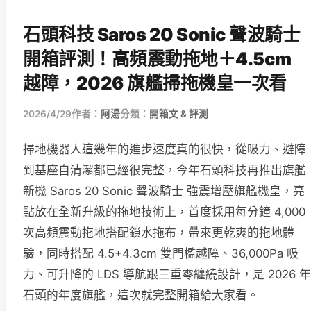
石頭科技 Saros 20 Sonic 聲波騎士
開箱評測！高頻震動拖地＋4.5cm
越障，2026 旗艦掃拖機皇一次看
2026/4/29
作者：
阿湯
分類：
開箱文 & 評測
掃地機器人這幾年的進步速度真的很快，從吸力、避障
到基座自清潔都已經很完整，今年石頭科技再推出旗艦
新機 Saros 20 Sonic 聲波騎士 強震增壓旗艦機皇，亮
點放在全新升級的拖地技術上，首度採用每分鐘 4,000
次高頻震動拖地搭配鎖水拖布，帶來更乾爽的拖地體
驗，同時搭配 4.5+4.3cm 雙門檻越障、36,000Pa 吸
力、可升降的 LDS 導航跟三重零纏繞設計，是 2026 年
石頭的年度旗艦，這次就完整開箱給大家看。