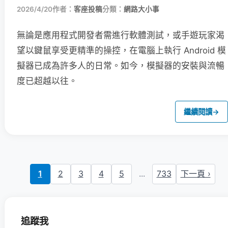
2026/4/20
作者：
客座投稿
分類：
網路大小事
無論是應用程式開發者需進行軟體測試，或手遊玩家渴
望以鍵鼠享受更精準的操控，在電腦上執行 Android 模
擬器已成為許多人的日常。如今，模擬器的安裝與流暢
度已超越以往。
繼續閱讀
→
1
2
3
4
5
...
733
下一頁 ›
追蹤我