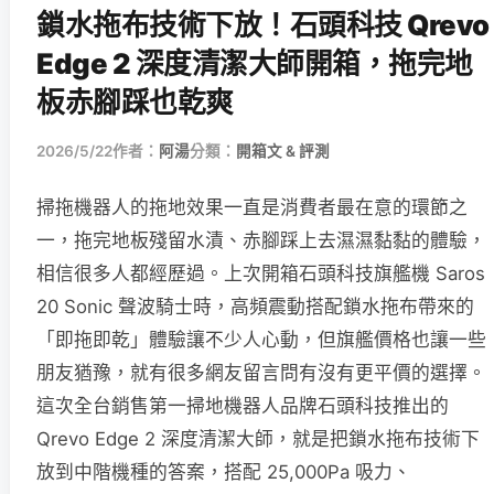
鎖水拖布技術下放！石頭科技 Qrevo
Edge 2 深度清潔大師開箱，拖完地
板赤腳踩也乾爽
2026/5/22
作者：
阿湯
分類：
開箱文 & 評測
掃拖機器人的拖地效果一直是消費者最在意的環節之
一，拖完地板殘留水漬、赤腳踩上去濕濕黏黏的體驗，
相信很多人都經歷過。上次開箱石頭科技旗艦機 Saros
20 Sonic 聲波騎士時，高頻震動搭配鎖水拖布帶來的
「即拖即乾」體驗讓不少人心動，但旗艦價格也讓一些
朋友猶豫，就有很多網友留言問有沒有更平價的選擇。
這次全台銷售第一掃地機器人品牌石頭科技推出的
Qrevo Edge 2 深度清潔大師，就是把鎖水拖布技術下
放到中階機種的答案，搭配 25,000Pa 吸力、