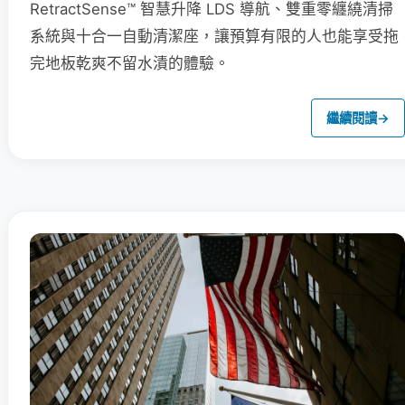
RetractSense™ 智慧升降 LDS 導航、雙重零纏繞清掃
系統與十合一自動清潔座，讓預算有限的人也能享受拖
完地板乾爽不留水漬的體驗。
繼續閱讀
→