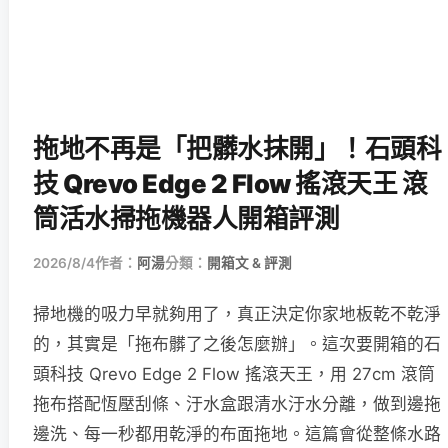
拖地不再是「把髒水抹開」！石頭科
技 Qrevo Edge 2 Flow 搖滾天王 滾
筒活水掃拖機器人開箱評測
2026/8/4
作者：
阿湯
分類：
開箱文 & 評測
掃地機的吸力早就夠用了，真正決定你家地板乾不乾淨
的，其實是「拖布髒了之後怎麼辦」。這次要開箱的石
頭科技 Qrevo Edge 2 Flow 搖滾天王，用 27cm 滾筒
拖布搭配恆壓刮條、汙水盒跟清水汙水分離，做到邊拖
邊洗、每一秒都用乾淨的布面拖地。這篇會從整條水路