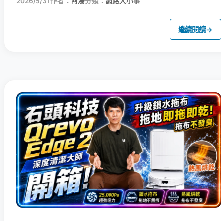
2026/5/31
作者：
阿湯
分類：
網路大小事
繼續閱讀
→